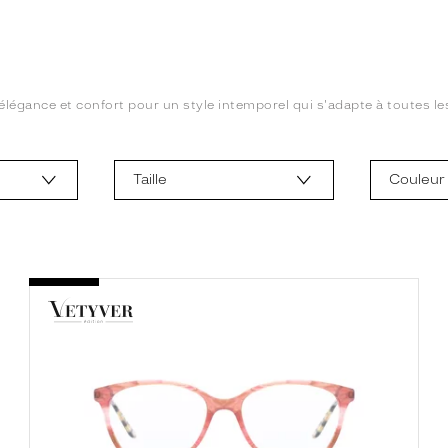
 élégance et confort pour un style intemporel qui s'adapte à toutes le
Taille
Couleur