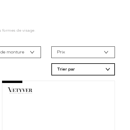
s formes de visage.
 de monture
Prix
Trier par