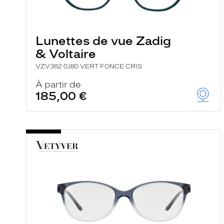
i
l
t
r
Lunettes de vue Zadig
e
l
& Voltaire
a
n
VZV382 0J80 VERT FONCE CRIS
c
e
À partir de
a
185,00 €
u
t
o
m
a
t
i
q
u
e
m
e
n
t
l