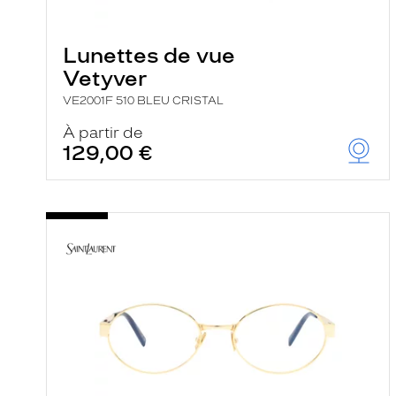
a
r
e
c
Lunettes de vue
h
Vetyver
e
r
VE2001F 510 BLEU CRISTAL
c
h
À partir de
e
129,00 €
e
t
r
e
c
h
a
r
g
e
l
a
p
a
g
e