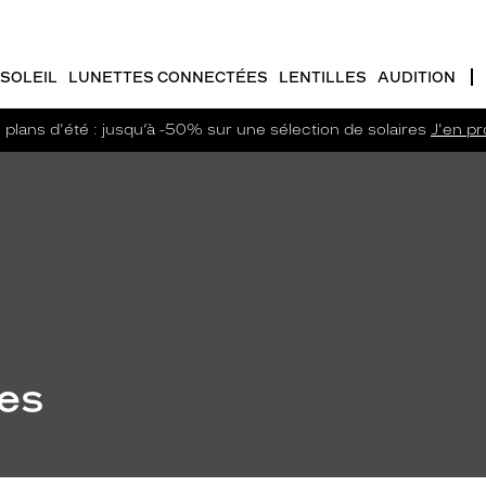
SOLEIL
LUNETTES CONNECTÉES
LENTILLES
AUDITION
plans d'été : jusqu’à -50% sur une sélection de solaires
J'en pro
les