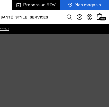
Prendre un RDV
Mon magasin
Mon
Afficher
SANTÉ
STYLE
SERVICES
vide
panie
la
recherche
fite !