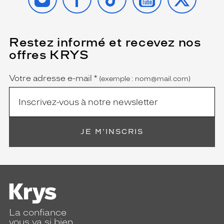
Restez informé et recevez nos
(Ce
champ
offres KRYS
est
Name
obligatoire)
Votre adresse e-mail
*
(exemple : nom@mail.com)
JE M'INSCRIS
La confiance
vous va si bien