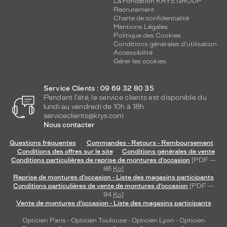
La Fondation KRYS GROUP
Recrutement
Charte de confidentialité
Mentions Légales
Politique des Cookies
Conditions générales d'utilisation
Accessibilité
Gérer les cookies
Service Clients : 09 69 32 80 35
Pendant l'été, le service clients est disponible du
lundi au vendredi de 10h à 18h.
serviceclients@krys.com
Nous contacter
Questions fréquentes
Commandes - Retours - Remboursement
Conditions des offres sur le site
Conditions générales de vente
Conditions particulières de reprise de montures d’occasion
[PDF —
86
Ko
]
Reprise de montures d’occasion - Liste des magasins participants
Conditions particulières de vente de montures d’occasion
[PDF —
94
Ko
]
Vente de montures d’occasion - Liste des magasins participants
Opticien Paris
-
Opticien Toulouse
-
Opticien Lyon
-
Opticien