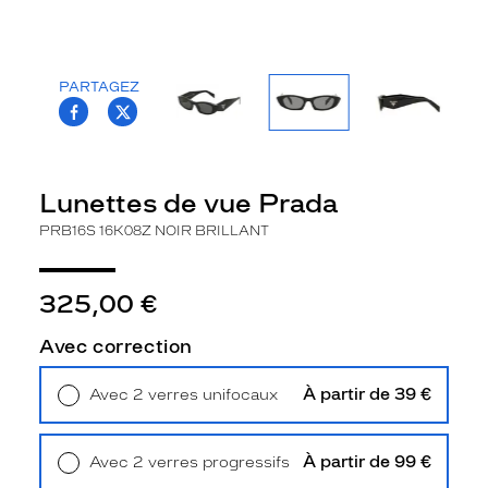
la
monture
Ovale
PARTAGEZ
Couleur
T.PROJECT.KRYS.FRONT.SHARE_FACEBOO
T.PROJECT.KRYS.FRONT.SHARE_TWI
de
la
monture
Lunettes de vue Prada
16K08Z
Noir
PRB16S 16K08Z NOIR BRILLANT
Brillant
Couleur
du
325,00 €
verre
Avec correction
Gris
Indice
À partir de 39 €
Avec 2 verres unifocaux
de
Retrait en magasin
Offert
protection
À partir de 99 €
Avec 2 verres progressifs
3
Retrait en magasin
Offert