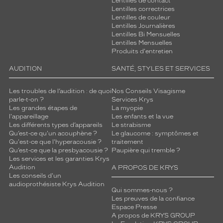
Lentilles de contact
Lentilles correctrices
Lentilles de couleur
Lentilles Journalières
Lentilles Bi Mensuelles
Lentilles Mensuelles
Produits d'entretien
AUDITION
SANTÉ, STYLES ET SERVICES
Les troubles de l’audition : de quoi
Nos Conseils Visagisme
parle-t-on ?
Services Krys
Les grandes étapes de
La myopie
l'appareillage
Les enfants et la vue
Les différents types d’appareils
Le strabisme
Qu’est-ce qu'un acouphène ?
Le glaucome : symptômes et
Qu'est-ce que l'hyperacousie ?
traitement
Qu’est-ce que la presbyacousie ?
Paupière qui tremble ?
Les services et les garanties Krys
Audition
A PROPOS DE KRYS
Les conseils d'un
audioprothésiste Krys Audition
Qui sommes-nous ?
Les preuves de la confiance
Espace Presse
A propos de KRYS GROUP