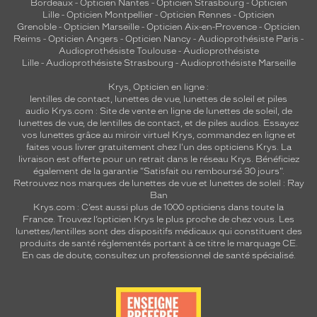
Bordeaux
-
Opticien Nantes
-
Opticien Strasbourg
-
Opticien
Lille
-
Opticien Montpellier
-
Opticien Rennes
-
Opticien
Grenoble
-
Opticien Marseille
-
Opticien Aix-en-Provence
-
Opticien
Reims
-
Opticien Angers
-
Opticien Nancy
-
Audioprothésiste Paris
-
Audioprothésiste Toulouse
-
Audioprothésiste
Lille
-
Audioprothésiste Strasbourg
-
Audioprothésiste Marseille
Krys, Opticien en ligne :
lentilles de contact
,
lunettes de vue
,
lunettes de soleil
et
piles
audio
Krys.com : Site de vente en ligne de lunettes de soleil, de
lunettes de vue, de
lentilles de contact
, et de piles audios. Essayez
vos lunettes grâce au miroir virtuel Krys, commandez en ligne et
faites vous livrer gratuitement chez l'un des opticiens Krys. La
livraison est offerte pour un retrait dans le réseau Krys. Bénéficiez
également de la garantie "Satisfait ou remboursé 30 jours".
Retrouvez nos marques de lunettes de vue et
lunettes de soleil : Ray
Ban
Krys.com : C’est aussi plus de 1000 opticiens dans toute la
France.
Trouvez l’opticien Krys le plus proche de chez vous
. Les
lunettes/lentilles sont des dispositifs médicaux qui constituent des
produits de santé réglementés portant à ce titre le marquage CE.
En cas de doute, consultez un professionnel de santé spécialisé.