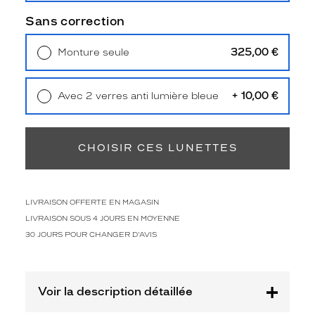
Polarisant
Sans correction
Non
Type
325,00 €
Monture seule
de
Livraison à domicile
5,90 €
verres
Retrait en magasin
Offert
compatibles
+ 10,00 €
Avec 2 verres anti lumière bleue
Retrait en magasin
Offert
Progressifs
Unifocaux
Type
CHOISIR CES LUNETTES
de
montage
Cerclé
LIVRAISON OFFERTE EN MAGASIN
Taille
LIVRAISON SOUS 4 JOURS EN MOYENNE
de
30 JOURS POUR CHANGER D'AVIS
monture
S
Matière
Voir la description détaillée
Plastique