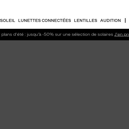
SOLEIL
LUNETTES CONNECTÉES
LENTILLES
AUDITION
plans d'été : jusqu’à -50% sur une sélection de solaires
J'en pro