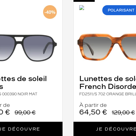
-
/S
FD2511/S
702
POLARISANT
ORANGE
BRILLANT
ttes de soleil
Lunettes de sol
s
French Disorde
S 000390 NOIR MAT
FD2511/S 702 ORANGE BRI
r de
À partir de
0 €
64,50 €
99,00 €
129,00 €
JE DÉCOUVRE
JE DÉCOUVR