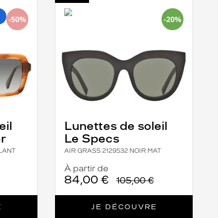
-
AIR
GRASS
2129532
NOIR
MAT
eil
Lunettes de soleil
r
Le Specs
LLANT
AIR GRASS 2129532 NOIR MAT
À partir de
84,00 €
105,00 €
E
JE DÉCOUVRE