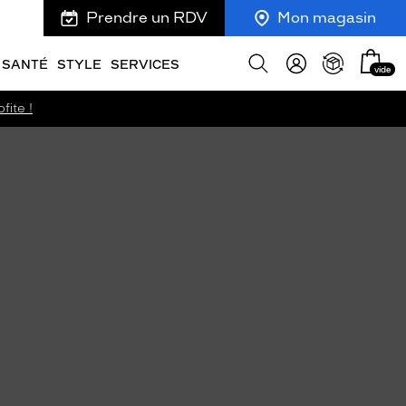
Prendre un RDV
Mon magasin
Mon
Afficher
SANTÉ
STYLE
SERVICES
vide
panie
la
recherche
fite !