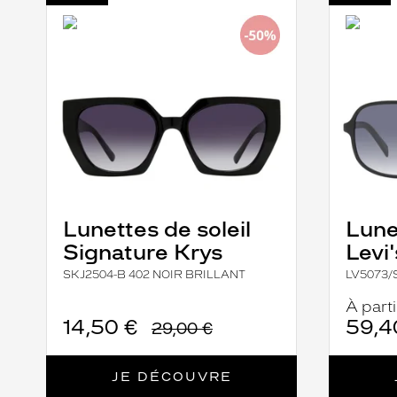
-
-
SKJ2504-
LV5073
B
000390
402
NOIR
NOIR
MAT
BRILLANT
Lunettes de soleil
Lune
Signature Krys
Levi'
SKJ2504-B 402 NOIR BRILLANT
LV5073/
À parti
14,50 €
59,4
29,00 €
JE DÉCOUVRE