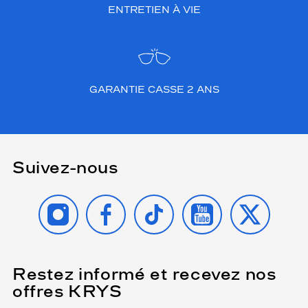
ENTRETIEN À VIE
GARANTIE CASSE 2 ANS
Suivez-nous
INSTAGRAM
FACEBOOK
TIKTOK
YOUTUBE
X
Restez informé et recevez nos
(Ce
champ
offres KRYS
est
Name
obligatoire)