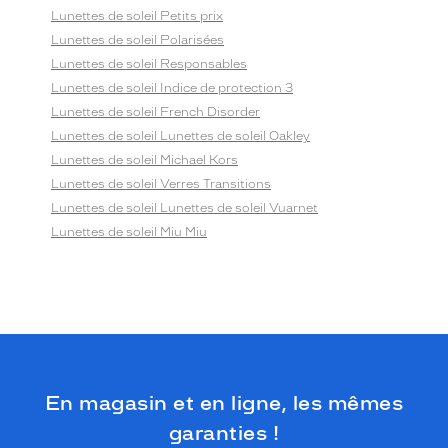
Lunettes de soleil Petits prix
Lunettes de soleil Polarisées
Lunettes de soleil Responsables
Lunettes de soleil Indice de protection 3
Lunettes de soleil French Disorder
Lunettes de soleil Lunettes de soleil Oakley
Lunettes de soleil Michael Kors
Lunettes de soleil Verres Transitions
Lunettes de soleil Lunettes de soleil Vuarnet
Lunettes de soleil Miu Miu
En magasin et en ligne, les mêmes
garanties !