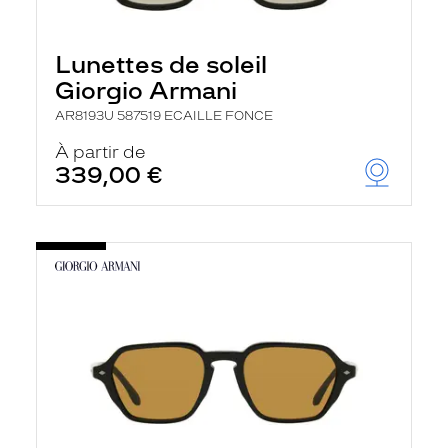
r
e
l
Lunettes de soleil
a
n
Giorgio Armani
c
e
AR8193U 587519 ECAILLE FONCE
a
u
À partir de
t
339,00 €
o
m
a
t
i
q
u
e
m
e
n
t
l
a
r
e