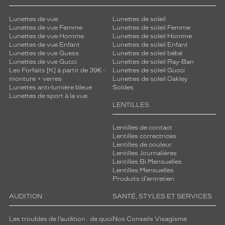
Lunettes de vue
Lunettes de soleil
Lunettes de vue Femme
Lunettes de soleil Femme
Lunettes de vue Homme
Lunettes de soleil Homme
Lunettes de vue Enfant
Lunettes de soleil Enfant
Lunettes de vue Guess
Lunettes de soleil bébé
Lunettes de vue Gucci
Lunettes de soleil Ray-Ban
Les Forfaits [K] à partir de 39€ -
Lunettes de soleil Gucci
monture + verres
Lunettes de soleil Oakley
Lunettes anti-lumière bleue
Soldes
Lunettes de sport à la vue
LENTILLES
Lentilles de contact
Lentilles correctrices
Lentilles de couleur
Lentilles Journalières
Lentilles Bi Mensuelles
Lentilles Mensuelles
Produits d'entretien
AUDITION
SANTÉ, STYLES ET SERVICES
Les troubles de l’audition : de quoi
Nos Conseils Visagisme