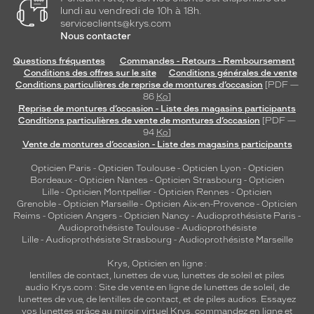
lundi au vendredi de 10h à 18h.
serviceclients@krys.com
Nous contacter
Questions fréquentes
Commandes - Retours - Remboursement
Conditions des offres sur le site
Conditions générales de vente
Conditions particulières de reprise de montures d’occasion
[PDF —
86
Ko
]
Reprise de montures d’occasion - Liste des magasins participants
Conditions particulières de vente de montures d’occasion
[PDF —
94
Ko
]
Vente de montures d’occasion - Liste des magasins participants
Opticien Paris
-
Opticien Toulouse
-
Opticien Lyon
-
Opticien
Bordeaux
-
Opticien Nantes
-
Opticien Strasbourg
-
Opticien
Lille
-
Opticien Montpellier
-
Opticien Rennes
-
Opticien
Grenoble
-
Opticien Marseille
-
Opticien Aix-en-Provence
-
Opticien
Reims
-
Opticien Angers
-
Opticien Nancy
-
Audioprothésiste Paris
-
Audioprothésiste Toulouse
-
Audioprothésiste
Lille
-
Audioprothésiste Strasbourg
-
Audioprothésiste Marseille
Krys, Opticien en ligne :
lentilles de contact
,
lunettes de vue
,
lunettes de soleil
et
piles
audio
Krys.com : Site de vente en ligne de lunettes de soleil, de
lunettes de vue, de
lentilles de contact
, et de piles audios. Essayez
vos lunettes grâce au miroir virtuel Krys, commandez en ligne et