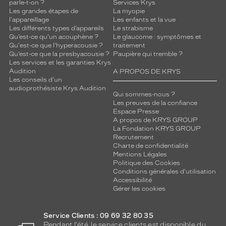
parle-t-on ?
Services Krys
Les grandes étapes de
La myopie
l'appareillage
Les enfants et la vue
Les différents types d’appareils
Le strabisme
Qu’est-ce qu'un acouphène ?
Le glaucome : symptômes et
Qu'est-ce que l'hyperacousie ?
traitement
Qu’est-ce que la presbyacousie ?
Paupière qui tremble ?
Les services et les garanties Krys
Audition
A PROPOS DE KRYS
Les conseils d'un
audioprothésiste Krys Audition
Qui sommes-nous ?
Les preuves de la confiance
Espace Presse
A propos de KRYS GROUP
La Fondation KRYS GROUP
Recrutement
Charte de confidentialité
Mentions Légales
Politique des Cookies
Conditions générales d'utilisation
Accessibilité
Gérer les cookies
Service Clients : 09 69 32 80 35
Pendant l'été, le service clients est disponible du