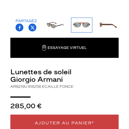
la
monture
Ovale
PARTAGEZ
T.PROJECT.KRYS.FRONT.SHARE_FACEBOO
T.PROJECT.KRYS.FRONT.SHARE_TWI
Couleur
de
la
monture
ESSAYAGE VIRTUEL
616256
Ecaille
Fonce
Lunettes de soleil
Couleur
Giorgio Armani
du
verre
AR8219U 616256 ECAILLE FONCE
Bleu
Indice
285,00 €
de
protection
AJOUTER AU PANIER*
2