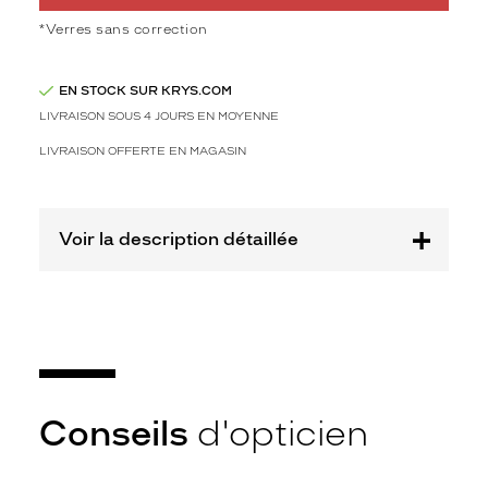
Polarisant
*Verres sans correction
Non
Type
EN STOCK SUR KRYS.COM
de
verres
LIVRAISON SOUS 4 JOURS EN MOYENNE
compatibles
LIVRAISON OFFERTE EN MAGASIN
Progressifs
Unifocaux
Type
Voir la description détaillée
de
montage
Cerclé
Taille
de
monture
M
Conseils
d'opticien
Afficher
la
mention