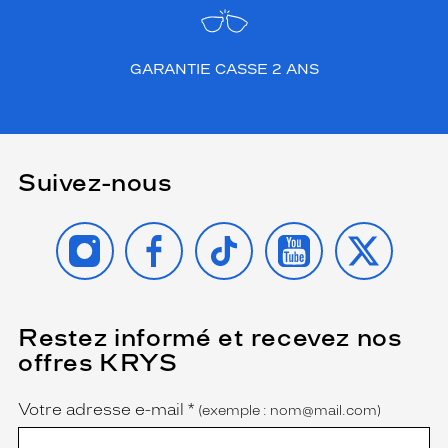
GARANTIE CASSE 2 ANS
Suivez-nous
INSTAGRAM
FACEBOOK
TIKTOK
YOUTUBE
X
Restez informé et recevez nos
(Ce
champ
offres KRYS
est
Name
obligatoire)
Votre adresse e-mail
*
(exemple : nom@mail.com)