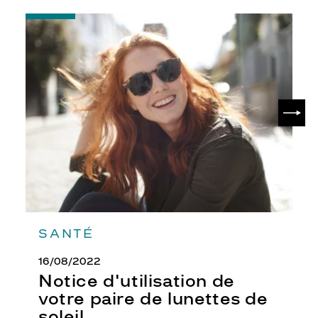
Prix
-
web
Notice
d'utilisation
Non
de
Matière
votre
paire
de
Plastique
SUIV
lunettes
Fournisseur
de
soleil
Luxottica
Marque
Giorgio
Armani
SANTÉ
16/08/2022
Notice d'utilisation de
votre paire de lunettes de
soleil