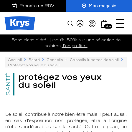
m
J
Ouvrir
ER AU
Prendre un RDV
Mon magasin
TENU
y
e
le
CIPAL
K
r
menu
Opticien
r
e
Mon
Afficher
Krys
y
-
vide
panier
la
-
s
c
recherche
La
o
Bons plans d'été : jusqu’à -50% sur une sélection de
confiance
m
solaires
J'en profite !
vous
m
va
a
P
Accueil
Santé
Conseils
Conseils lunettes de soleil
n
si
su
Protégez vos yeux du soleil
d
bien
:
e
protégez vos yeux
SANTÉ
du soleil
Le soleil contribue à notre bien-être mais il peut aussi,
en cas d’exposition non protégée, être à l’origine
d’effets indésirables sur la santé. Outre la peau, ce