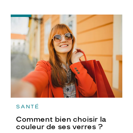
proposent des lunettes de ski dernier
cri.
-
Comment
bien
choisir
la
couleur
de
ses
verres
?
SANTÉ
Comment bien choisir la
couleur de ses verres ?