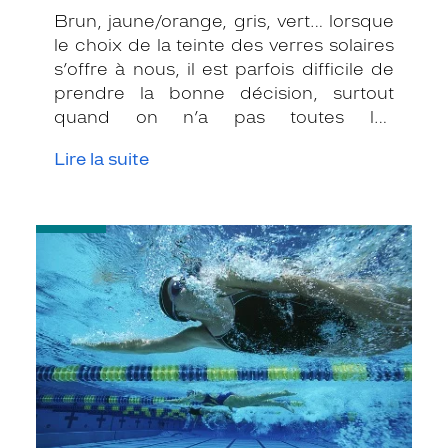
Brun, jaune/orange, gris, vert… lorsque
le choix de la teinte des verres solaires
s’offre à nous, il est parfois difficile de
prendre la bonne décision, surtout
quand on n’a pas toutes les
informations nécessaires. Les opticiens
Lire la suite
Krys sont là pour vous conseiller et
apporter leur expertise afin que vous
fassiez le bon choix en fonction de
-
votre amétropie et/ou de l’activité
Pratiquer
sportive pratiquée.
des
sports
nautiques
quand
on
porte
des
lunettes
ou
des