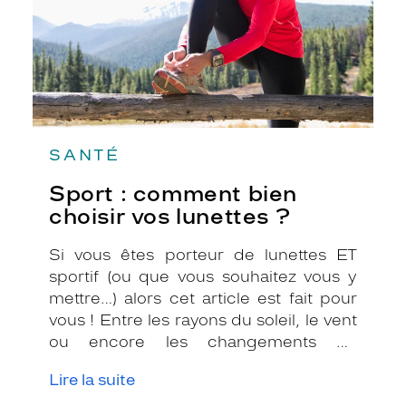
?
SANTÉ
Sport : comment bien
choisir vos lunettes ?
Si vous êtes porteur de lunettes ET
sportif (ou que vous souhaitez vous y
mettre…) alors cet article est fait pour
vous ! Entre les rayons du soleil, le vent
ou encore les changements de
températures, il n’est pas toujours
Lire la suite
évident de se sentir à l’aise lorsque l’on