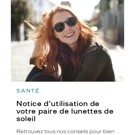
-
Notice
d'utilisation
de
votre
paire
de
lunettes
de
soleil
SANTÉ
Notice d'utilisation de
votre paire de lunettes de
soleil
Retrouvez tous nos conseils pour bien