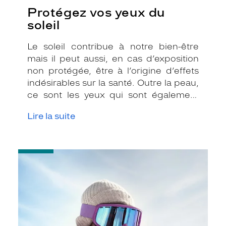
Protégez vos yeux du
soleil
Le soleil contribue à notre bien-être
mais il peut aussi, en cas d’exposition
non protégée, être à l’origine d’effets
indésirables sur la santé. Outre la peau,
ce sont les yeux qui sont également
très exposés aux rayonnements
Lire la suite
ultraviolets (UV). Même si le soleil se fait
discret ou que le temps est couvert, il
est donc impératif de les protéger en
-
ville, à la mer, à la montagne, lors de
Montures
toutes les activités en extérieur.
solaires
:
toujours
plus
d’innovation
pour