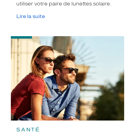
utiliser votre paire de lunettes solaire.
Lire la suite
-
Protégez
vos
yeux
du
soleil
SANTÉ