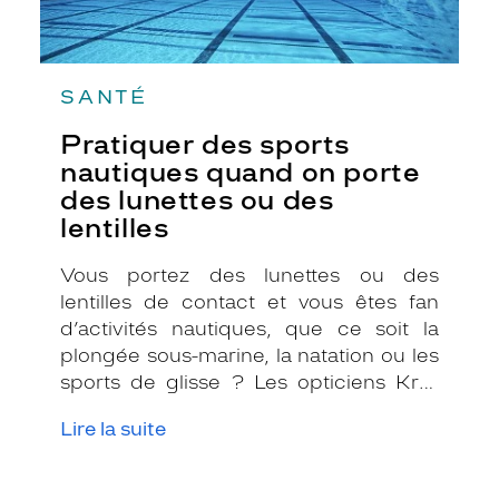
lentilles
SANTÉ
Pratiquer des sports
nautiques quand on porte
des lunettes ou des
lentilles
Vous portez des lunettes ou des
lentilles de contact et vous êtes fan
d’activités nautiques, que ce soit la
plongée sous-marine, la natation ou les
sports de glisse ? Les opticiens Krys
ont des solutions pour que vous
Lire la suite
puissiez pratiquer votre passion
sereinement, tout en prenant soin de
vos yeux !