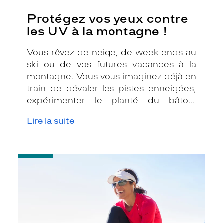
Protégez vos yeux contre
les UV à la montagne !
Vous rêvez de neige, de week-ends au
ski ou de vos futures vacances à la
montagne. Vous vous imaginez déjà en
train de dévaler les pistes enneigées,
expérimenter le planté du bâton,
déguster une fondue savoyarde ou
Lire la suite
devant le feu qui crépite dans la
cheminée en buvant une tasse de
chocolat chaud ! Vous avez acheté
-
votre combinaison de ski, vos gants,
Sport
votre bonnet, Vous pensez donc être
:
prêt pour affronter l’altitude et devenir
comment
bien
le roi de la glisse ! Mais savez-vous
choisir
comment bien protéger vos yeux à la
vos
montagne ?
lunettes