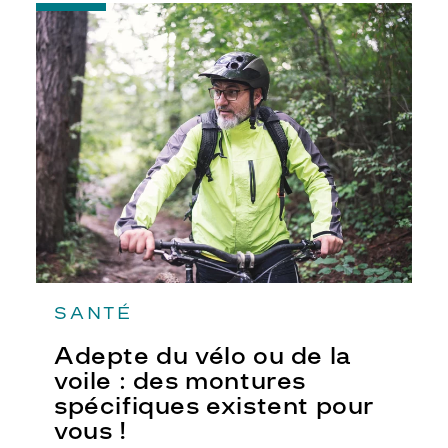
-
Adepte
du
vélo
ou
de
la
voile
:
des
montures
spécifiques
existent
pour
vous
!
SANTÉ
Adepte du vélo ou de la
voile : des montures
spécifiques existent pour
vous !