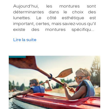
Aujourd’hui, les montures sont
déterminantes dans le choix des
lunettes. Le côté esthétique est
important, certes, mais saviez-vous qu’il
existe des montures spécifiques
adaptées au cyclisme et à la voile ?
Lire la suite
-
Pourquoi
choisir
les
verres
polarisants
?