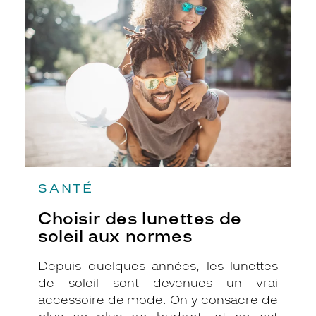
des
lunettes
de
soleil
aux
normes
SANTÉ
Choisir des lunettes de
soleil aux normes
Depuis quelques années, les lunettes
de soleil sont devenues un vrai
accessoire de mode. On y consacre de