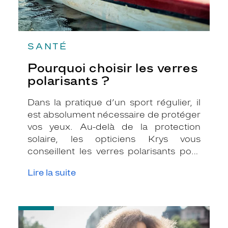
SANTÉ
Pourquoi choisir les verres
polarisants ?
Dans la pratique d’un sport régulier, il
est absolument nécessaire de protéger
vos yeux. Au-delà de la protection
solaire, les opticiens Krys vous
conseillent les verres polarisants pour
les activités sportives en extérieur, que
Lire la suite
ce soit le vélo, la voile, le ski ou encore le
sport automobile afin d’obtenir une
vision parfaite.
-
Choisir