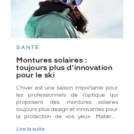
le
ski
SANTÉ
Montures solaires :
toujours plus d’innovation
pour le ski
L’hiver est une saison importante pour
les professionnels de l’optique qui
proposent des montures solaires
toujours plus design et innovantes pour
la protection de vos yeux. Matières
novatrices ou fonctions high-tech, on
Lire la suite
vous présente deux marques qui