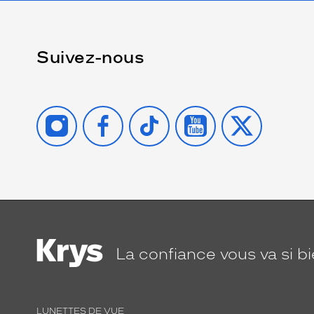
Suivez-nous
INSTAGRAM
FACEBOOK
TIKTOK
YOUTUBE
X
La confiance
vous va si b
LUNETTES DE VUE