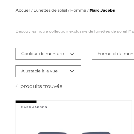
Accueil
Lunettes de soleil
Homme
Marc Jacobs
Découvrez notre collection exclusive de lunettes de soleil 
L
a
m
Couleur de monture
Forme de la mon
o
d
i
f
Ajustable à la vue
i
c
a
4
produits trouvés
t
i
o
n
d
'
u
n
f