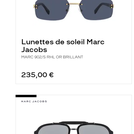
i
l
t
r
e
l
a
n
Lunettes de soleil Marc
c
Jacobs
e
a
MARC 902/S RHL OR BRILLANT
u
t
o
235,00 €
m
a
t
i
q
u
e
m
e
n
t
l