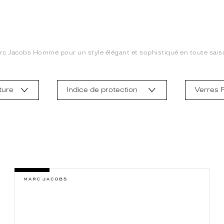
Marc Jacobs Homme pour un style élégant et sophistiqué en toute sais
ture
Indice de protection
Verres P