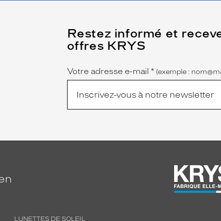
(Ce
Restez informé et recev
champ
offres KRYS
est
Name
obligatoire)
Votre adresse e-mail
*
(exemple : nom@ma
ien
LUNETTES DE SOLEIL