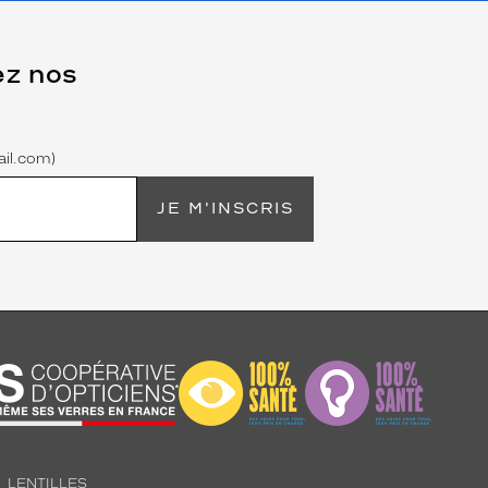
ez nos
il.com)
JE M'INSCRIS
LENTILLES