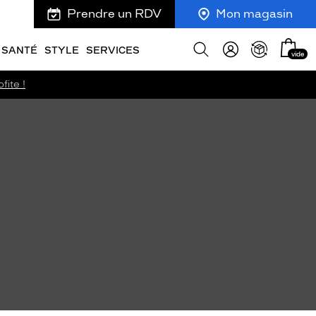
Prendre un RDV
Mon magasin
Mon
Afficher
SANTÉ
STYLE
SERVICES
vide
panie
la
recherche
fite !