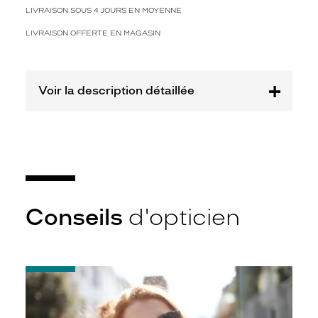
Polarisant
LIVRAISON SOUS 4 JOURS EN MOYENNE
Non
LIVRAISON OFFERTE EN MAGASIN
Type
de
montage
Voir la description détaillée
Percé
Taille
de
monture
XL
Matière
Conseils
d'opticien
Métal
Fournisseur
Safilo
-
France
Notice
Sarl
d'utilisation
Marque
de
Marc