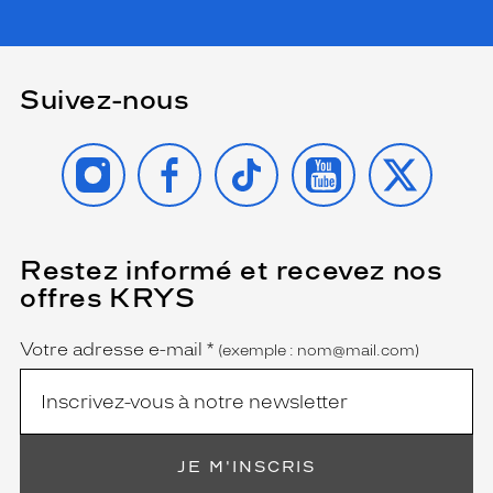
Suivez-nous
INSTAGRAM
FACEBOOK
TIKTOK
YOUTUBE
X
Restez informé et recevez nos
(Ce
champ
offres KRYS
est
Name
obligatoire)
Votre adresse e-mail
*
(exemple : nom@mail.com)
JE M'INSCRIS