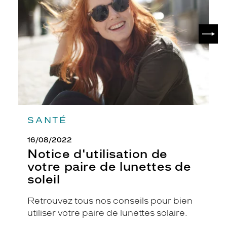
votre
Jacobs
paire
de
SUIV
lunettes
de
soleil
SANTÉ
16/08/2022
Notice d'utilisation de
votre paire de lunettes de
soleil
Retrouvez tous nos conseils pour bien
utiliser votre paire de lunettes solaire.