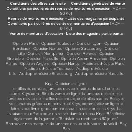
Conditions des offres sur le site
Conditions générales de vente
Conditions particulières de reprise de montures d’occasion
[PDF —
86
Ko
]
Reprise de montures d’occasion - Liste des magasins participants
Conditions particulières de vente de montures d’occasion
[PDF —
94
Ko
]
Vente de montures d’occasion - Liste des magasins participants
Opticien Paris
-
Opticien Toulouse
-
Opticien Lyon
-
Opticien
Bordeaux
-
Opticien Nantes
-
Opticien Strasbourg
-
Opticien
Lille
-
Opticien Montpellier
-
Opticien Rennes
-
Opticien
Grenoble
-
Opticien Marseille
-
Opticien Aix-en-Provence
-
Opticien
Reims
-
Opticien Angers
-
Opticien Nancy
-
Audioprothésiste Paris
-
Audioprothésiste Toulouse
-
Audioprothésiste
Lille
-
Audioprothésiste Strasbourg
-
Audioprothésiste Marseille
Krys, Opticien en ligne :
lentilles de contact
,
lunettes de vue
,
lunettes de soleil
et
piles
audio
Krys.com : Site de vente en ligne de lunettes de soleil, de
lunettes de vue, de
lentilles de contact
, et de piles audios. Essayez
vos lunettes grâce au miroir virtuel Krys, commandez en ligne et
faites vous livrer gratuitement chez l'un des opticiens Krys. La
livraison est offerte pour un retrait dans le réseau Krys. Bénéficiez
également de la garantie "Satisfait ou remboursé 30 jours".
Retrouvez nos marques de lunettes de vue et
lunettes de soleil : Ray
Ban