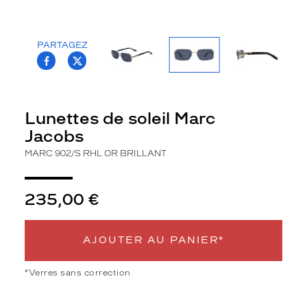
la
monture
PARTAGEZ
Rectangle
T.PROJECT.KRYS.FRONT.SHARE_FACEBOO
T.PROJECT.KRYS.FRONT.SHARE_TWI
Couleur
de
la
monture
Lunettes de soleil Marc
Jacobs
Rhl
Or
MARC 902/S RHL OR BRILLANT
Brillant
Couleur
du
235,00 €
verre
Gris
AJOUTER AU PANIER*
Indice
de
protection
*Verres sans correction
3