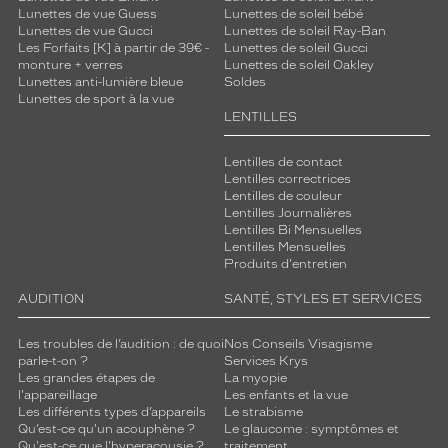
Lunettes de vue Guess
Lunettes de soleil bébé
Lunettes de vue Gucci
Lunettes de soleil Ray-Ban
Les Forfaits [K] à partir de 39€ -
Lunettes de soleil Gucci
monture + verres
Lunettes de soleil Oakley
Lunettes anti-lumière bleue
Soldes
Lunettes de sport à la vue
LENTILLES
Lentilles de contact
Lentilles correctrices
Lentilles de couleur
Lentilles Journalières
Lentilles Bi Mensuelles
Lentilles Mensuelles
Produits d'entretien
AUDITION
SANTÉ, STYLES ET SERVICES
Les troubles de l’audition : de quoi
Nos Conseils Visagisme
parle-t-on ?
Services Krys
Les grandes étapes de
La myopie
l'appareillage
Les enfants et la vue
Les différents types d’appareils
Le strabisme
Qu’est-ce qu'un acouphène ?
Le glaucome : symptômes et
Qu'est-ce que l'hyperacousie ?
traitement