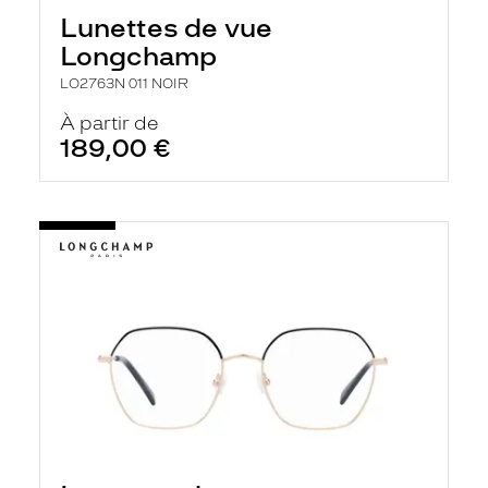
h
Lunettes de vue
e
r
Longchamp
c
h
LO2763N 011 NOIR
e
e
À partir de
t
189,00 €
r
e
c
h
a
r
g
e
l
a
p
a
g
e