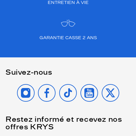
ENTRETIEN À VIE
GARANTIE CASSE 2 ANS
Suivez-nous
INSTAGRAM
FACEBOOK
TIKTOK
YOUTUBE
X
Restez informé et recevez nos
(Ce
champ
offres KRYS
est
Name
obligatoire)