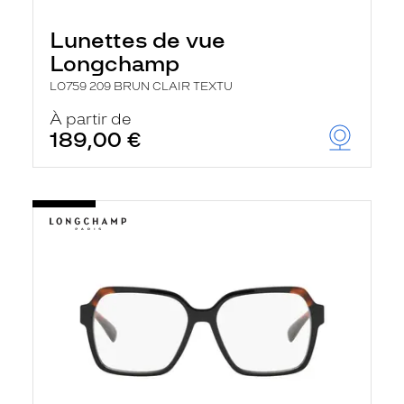
e
l
Lunettes de vue
a
n
Longchamp
c
e
LO759 209 BRUN CLAIR TEXTU
a
u
À partir de
t
189,00 €
o
m
a
t
i
q
u
e
m
e
n
t
l
a
r
e
c