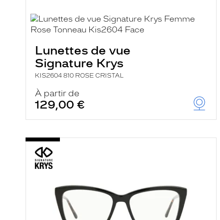
a
r
e
c
h
e
Lunettes de vue
r
c
Signature Krys
h
e
KIS2604 810 ROSE CRISTAL
e
À partir de
t
r
129,00 €
e
c
h
a
r
g
e
l
a
p
a
g
e