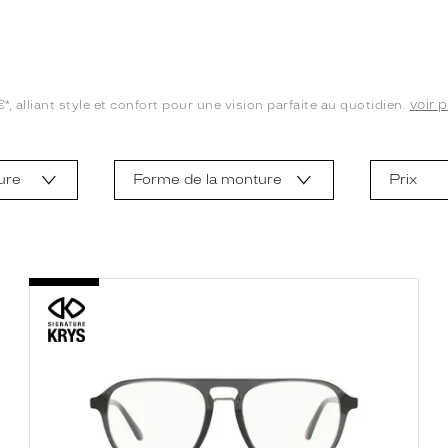
voir p
 alliant style et confort pour une vision parfaite au quotidien.
ure
Forme de la monture
Prix