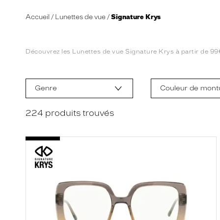
Accueil
Lunettes de vue
Signature Krys
Découvrez les Lunettes de vue Signature Krys à partir de 99€*,
L
a
m
Genre
Couleur de mont
o
d
i
224
produits trouvés
f
i
c
a
t
i
o
n
d
'
u
n
f