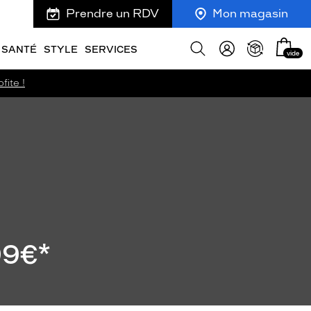
Prendre un RDV
Mon magasin
Mon
Afficher
SANTÉ
STYLE
SERVICES
vide
panie
la
recherche
fite !
99€*