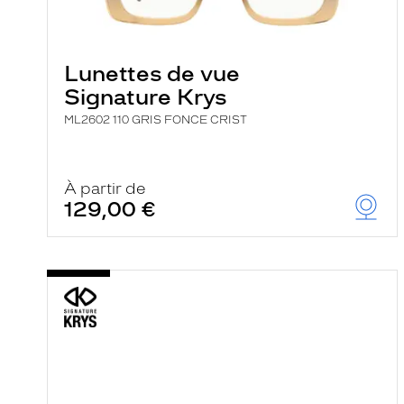
i
l
t
r
Lunettes de vue
e
l
Signature Krys
a
n
ML2602 110 GRIS FONCE CRIST
c
e
a
u
À partir de
t
129,00 €
o
m
a
t
i
q
u
e
m
e
n
t
l