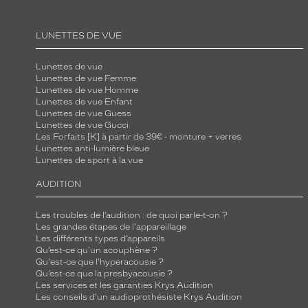
e
r
LUNETTES DE VUE
g
o
Lunettes de vue
Lunettes de vue Femme
n
Lunettes de vue Homme
o
Lunettes de vue Enfant
m
Lunettes de vue Guess
Lunettes de vue Gucci
i
Les Forfaits [K] à partir de 39€ - monture + verres
q
Lunettes anti-lumière bleue
Lunettes de sport à la vue
u
e
AUDITION
e
t
Les troubles de l’audition : de quoi parle-t-on ?
Les grandes étapes de l'appareillage
e
Les différents types d’appareils
s
Qu’est-ce qu'un acouphène ?
t
Qu'est-ce que l'hyperacousie ?
Qu’est-ce que la presbyacousie ?
h
Les services et les garanties Krys Audition
é
Les conseils d'un audioprothésiste Krys Audition