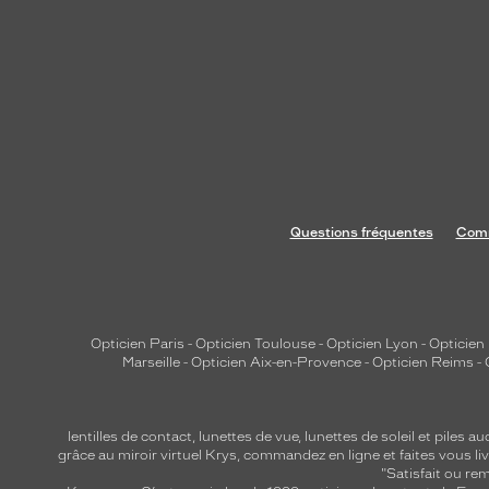
t
i
q
u
e
c
o
n
t
Questions fréquentes
Comm
e
m
p
o
Opticien Paris
-
Opticien Toulouse
-
Opticien Lyon
-
Opticien
r
Marseille
-
Opticien Aix-en-Provence
-
Opticien Reims
-
a
i
n
lentilles de contact
,
lunettes de vue
,
lunettes de soleil
et
piles au
e
grâce au miroir virtuel Krys, commandez en ligne et faites vous liv
"Satisfait ou r
,