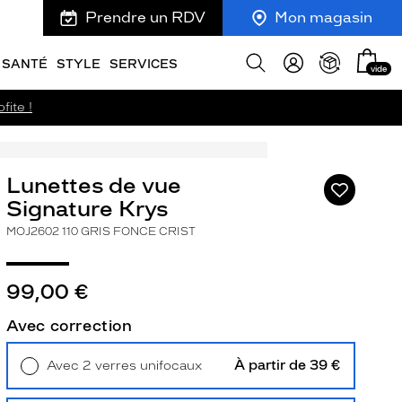
Prendre un RDV
Mon magasin
Mon
Afficher
SANTÉ
STYLE
SERVICES
vide
panie
la
recherche
fite !
Lunettes de vue
Ajouter
à
Signature Krys
ma
MOJ2602 110 GRIS FONCE CRIST
liste
d’envies
99,00 €
Avec correction
ivant
À partir de 39 €
Avec 2 verres unifocaux
Retrait en magasin
Offert