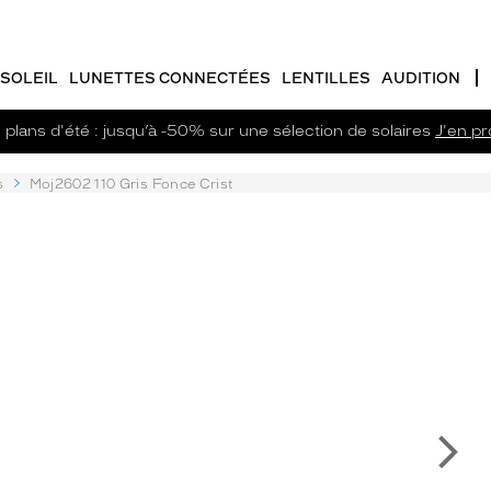
SOLEIL
LUNETTES CONNECTÉES
LENTILLES
AUDITION
plans d'été : jusqu’à -50% sur une sélection de solaires
J'en pro
s
Moj2602 110 Gris Fonce Crist
Su