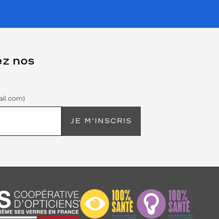
ez nos
il.com)
JE M'INSCRIS