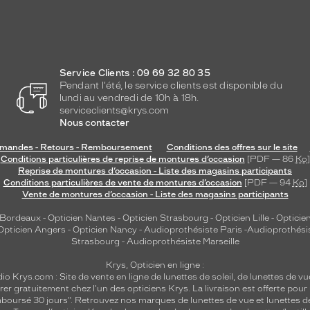
Service Clients : 09 69 32 80 35
Pendant l'été, le service clients est disponible du
lundi au vendredi de 10h à 18h.
serviceclients@krys.com
Nous contacter
andes - Retours - Remboursement
Conditions des offres sur le site
Conditions particulières de reprise de montures d’occasion
[PDF — 86
Ko
]
Reprise de montures d’occasion - Liste des magasins participants
Conditions particulières de vente de montures d’occasion
[PDF — 94
Ko
]
Vente de montures d’occasion - Liste des magasins participants
 Bordeaux
-
Opticien Nantes
-
Opticien Strasbourg
-
Opticien Lille
-
Opticien
Opticien Angers
-
Opticien Nancy
-
Audioprothésiste Paris
-
Audioprothési
Strasbourg
-
Audioprothésiste Marseille
Krys, Opticien en ligne :
dio
Krys.com : Site de vente en ligne de lunettes de soleil, de lunettes de vu
rer gratuitement chez l'un des opticiens Krys. La livraison est offerte pour
emboursé 30 jours". Retrouvez nos marques de lunettes de vue et
lunettes d