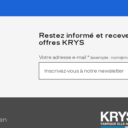
(Ce
Restez informé et recev
champ
offres KRYS
est
Name
obligatoire)
Votre adresse e-mail
*
(exemple : nom@ma
ien