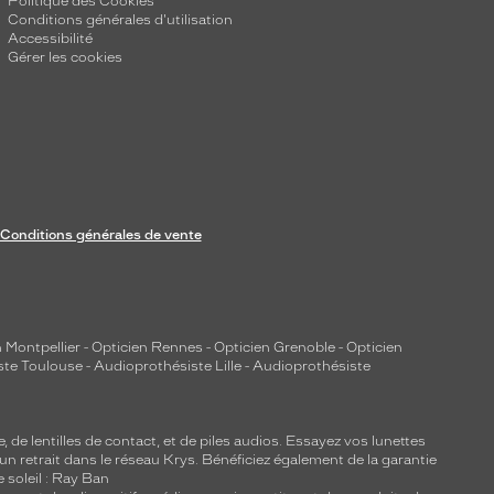
Politique des Cookies
Conditions générales d'utilisation
Accessibilité
Gérer les cookies
Conditions générales de vente
 Montpellier
-
Opticien Rennes
-
Opticien Grenoble
-
Opticien
ste Toulouse
-
Audioprothésiste Lille
-
Audioprothésiste
e, de
lentilles de contact
, et de piles audios. Essayez vos lunettes
 un retrait dans le réseau Krys. Bénéficiez également de la garantie
e soleil : Ray Ban