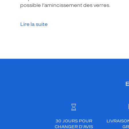
a
possible l’amincissement des verres.
c
é
t
Lire la suite
a
t
e
g
r
i
s
f
E
o
n
c
é
c
r
30 JOURS POUR
LIVRAISO
i
CHANGER D’AVIS
GR