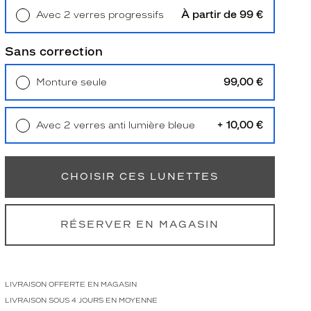
À partir de 99 €
Avec 2 verres progressifs
Retrait en magasin
Offert
Sans correction
99,00 €
Monture seule
Livraison à domicile
5,90 €
Retrait en magasin
Offert
+ 10,00 €
Avec 2 verres anti lumière bleue
Retrait en magasin
Offert
CHOISIR CES LUNETTES
RÉSERVER EN MAGASIN
LIVRAISON OFFERTE EN MAGASIN
LIVRAISON SOUS 4 JOURS EN MOYENNE