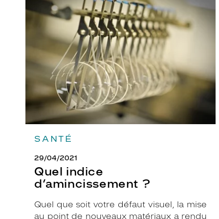
Quel
indice
u
d’amincissement
l
?
a
i
r
e
s
t
r
u
c
SANTÉ
t
u
29/04/2021
r
Quel indice
é
d’amincissement ?
e
e
Quel que soit votre défaut visuel, la mise
n
au point de nouveaux matériaux a rendu