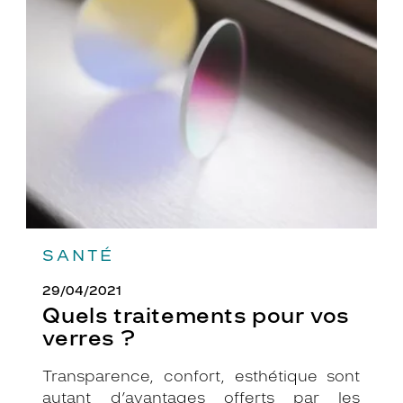
Quels
traitements
pour
vos
verres
?
SANTÉ
29/04/2021
Quels traitements pour vos
verres ?
Transparence, confort, esthétique sont
autant d’avantages offerts par les