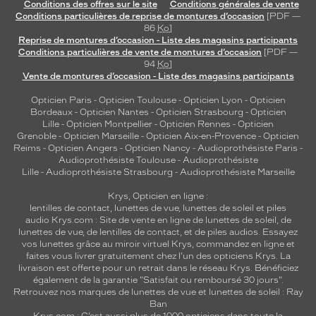
Conditions des offres sur le site
Conditions générales de vente
Conditions particulières de reprise de montures d’occasion
[PDF —
86
Ko
]
Reprise de montures d’occasion - Liste des magasins participants
Conditions particulières de vente de montures d’occasion
[PDF —
94
Ko
]
Vente de montures d’occasion - Liste des magasins participants
Opticien Paris
-
Opticien Toulouse
-
Opticien Lyon
-
Opticien
Bordeaux
-
Opticien Nantes
-
Opticien Strasbourg
-
Opticien
Lille
-
Opticien Montpellier
-
Opticien Rennes
-
Opticien
Grenoble
-
Opticien Marseille
-
Opticien Aix-en-Provence
-
Opticien
Reims
-
Opticien Angers
-
Opticien Nancy
-
Audioprothésiste Paris
-
Audioprothésiste Toulouse
-
Audioprothésiste
Lille
-
Audioprothésiste Strasbourg
-
Audioprothésiste Marseille
Krys, Opticien en ligne :
lentilles de contact
,
lunettes de vue
,
lunettes de soleil
et
piles
audio
Krys.com : Site de vente en ligne de lunettes de soleil, de
lunettes de vue, de
lentilles de contact
, et de piles audios. Essayez
vos lunettes grâce au miroir virtuel Krys, commandez en ligne et
faites vous livrer gratuitement chez l'un des opticiens Krys. La
livraison est offerte pour un retrait dans le réseau Krys. Bénéficiez
également de la garantie "Satisfait ou remboursé 30 jours".
Retrouvez nos marques de lunettes de vue et
lunettes de soleil : Ray
Ban
Krys.com : C’est aussi plus de 1000 opticiens dans toute la