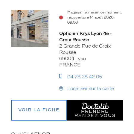
Magasin fermé en ce moment,
réouverture 14 août 2026,
09:00
Opticien Krys Lyon 4e -
Croix Rousse
2 Grande Rue de Croix
Rousse
69004 Lyon
FRANCE
04 78 28 42 05
Localiser sur la carte
VOIR LA FICHE
PRENDRE
RENDEZ‑VOUS