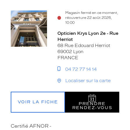
Magasin fermé en ce moment,
réouverture 22 août 2026,
10:00
Opticien Krys Lyon 2e - Rue
Herriot
68 Rue Edouard Herriot
69002 Lyon
FRANCE
04 72 77 14 14
Localiser sur la carte
VOIR LA FICHE
PRENDRE
RENDEZ‑VOUS
Certifié AFNOR