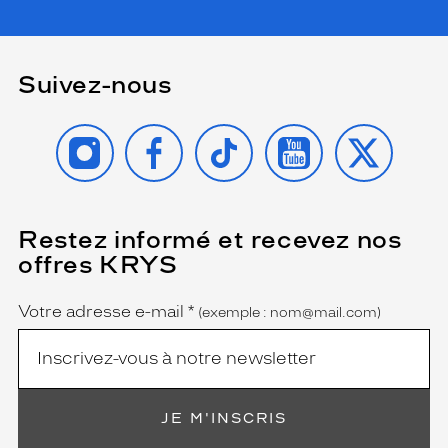
Suivez-nous
INSTAGRAM
FACEBOOK
TIKTOK
YOUTUBE
X
Restez informé et recevez nos
(Ce
champ
offres KRYS
est
Name
obligatoire)
Votre adresse e-mail
*
(exemple : nom@mail.com)
JE M'INSCRIS