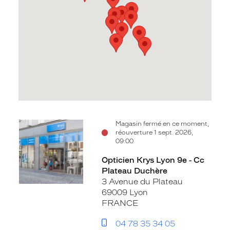
Voir
Voir
Voir
Voir
Voir
Voir
Voir
Voir
Voir
Voir
Voir
Magasin fermé en ce moment,
réouverture 1 sept. 2026,
la
la
la
la
la
la
la
la
la
la
la
09:00
fiche
fiche
fiche
fiche
fiche
fiche
fiche
fiche
fiche
fiche
fiche
Opticien Krys Lyon 9e - Cc
Plateau Duchère
3 Avenue du Plateau
69009 Lyon
FRANCE
04 78 35 34 05