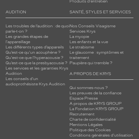
Produits d'entretien
AUDITION
SANTÉ, STYLES ET SERVICES
Les troubles de l’audition : de quoi
Nos Conseils Visagisme
parle-t-on ?
Services Krys
Les grandes étapes de
La myopie
l'appareillage
Les enfants et la vue
Les différents types d’appareils
Le strabisme
Qu’est-ce qu'un acouphène ?
Le glaucome : symptômes et
Qu'est-ce que l'hyperacousie ?
traitement
Qu’est-ce que la presbyacousie ?
Paupière qui tremble ?
Les services et les garanties Krys
Audition
A PROPOS DE KRYS
Les conseils d'un
audioprothésiste Krys Audition
Qui sommes-nous ?
Les preuves de la confiance
Espace Presse
A propos de KRYS GROUP
La Fondation KRYS GROUP
Recrutement
Charte de confidentialité
Mentions Légales
Politique des Cookies
Conditions générales d'utilisation