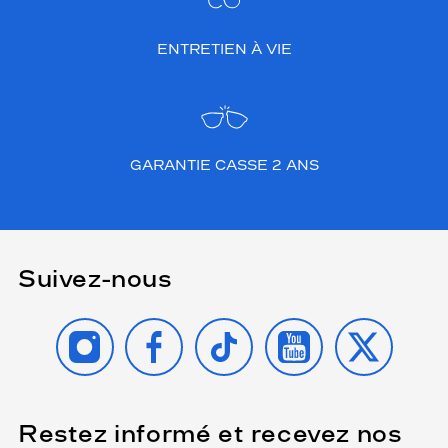
ENTRETIEN À VIE
GARANTIE CASSE 2 ANS
Suivez-nous
INSTAGRAM
FACEBOOK
TIKTOK
YOUTUBE
X
Restez informé et recevez nos
(Ce
champ