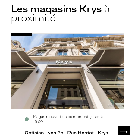
Les magasins Krys
à
proximité
Voir
Opticien
la
Lyon
fiche
2e
-
Rue
Herriot
-
Krys
Magasin ouvert en ce moment, jusqu’à
19:00
SUIV
Opticien Lyon 2e - Rue Herriot - Krys