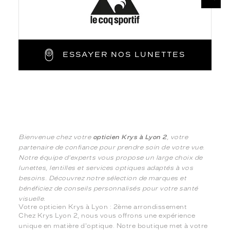
ESSAYER NOS LUNETTES
Bienvenue chez votre
opticien Krys à Lyon 2
, votre
partenaire de confiance pour prendre soin de votre vue.
Notre équipe d'experts vous propose un large choix de
lunettes, lentilles et services optiques adaptés à vos
besoins. Découvrez notre sélection de marques et
bénéficiez de conseils personnalisés pour votre santé
visuelle.
Votre opticien Krys à Lyon : 2ème arrondissement
Chez Krys Lyon 2, nous vous offrons une expérience
unique en matière d'optique. Notre boutique met à votre