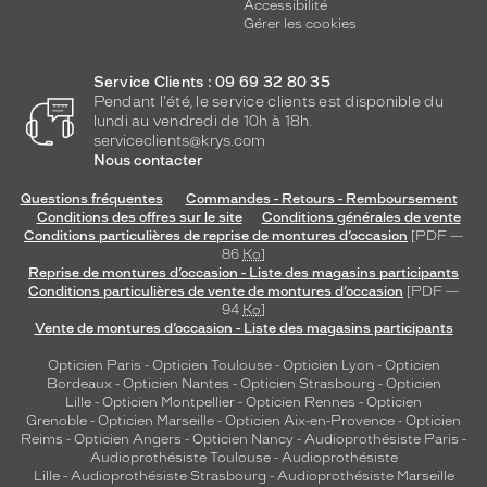
Accessibilité
Gérer les cookies
Service Clients : 09 69 32 80 35
Pendant l'été, le service clients est disponible du
lundi au vendredi de 10h à 18h.
serviceclients@krys.com
Nous contacter
Questions fréquentes
Commandes - Retours - Remboursement
Conditions des offres sur le site
Conditions générales de vente
Conditions particulières de reprise de montures d’occasion
[PDF —
86
Ko
]
Reprise de montures d’occasion - Liste des magasins participants
Conditions particulières de vente de montures d’occasion
[PDF —
94
Ko
]
Vente de montures d’occasion - Liste des magasins participants
Opticien Paris
-
Opticien Toulouse
-
Opticien Lyon
-
Opticien
Bordeaux
-
Opticien Nantes
-
Opticien Strasbourg
-
Opticien
Lille
-
Opticien Montpellier
-
Opticien Rennes
-
Opticien
Grenoble
-
Opticien Marseille
-
Opticien Aix-en-Provence
-
Opticien
Reims
-
Opticien Angers
-
Opticien Nancy
-
Audioprothésiste Paris
-
Audioprothésiste Toulouse
-
Audioprothésiste
Lille
-
Audioprothésiste Strasbourg
-
Audioprothésiste Marseille