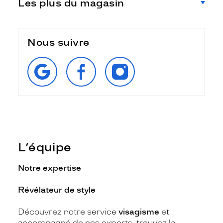
Les plus du magasin
Nous suivre
RETROUVEZ‑NOUS
SUIVEZ‑NOUS
SUIVEZ‑NOUS
SUR
SUR
SUR
GOOGLE
FACEBOOK
INSTAGRAM
L’équipe
Notre expertise
Révélateur de style
Découvrez notre service
visagisme
et
accompagné de nos experts, trouvez la