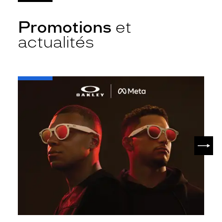
Promotions
et
actualités
-
Oakley
META
SUIV