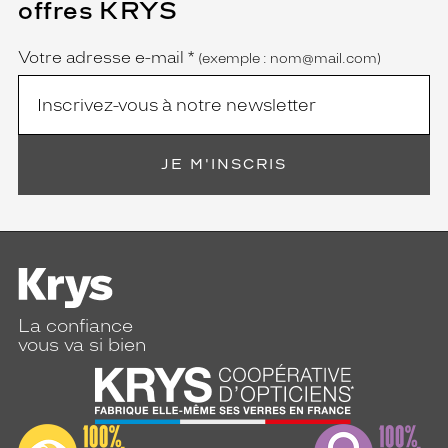
offres KRYS
est
Name
obligatoire)
Votre adresse e-mail
*
(exemple : nom@mail.com)
JE M'INSCRIS
La confiance
vous va si bien