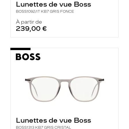
Lunettes de vue Boss
a
n
BOSS1092/IT KB7 GRIS FONCE
c
e
À partir de
a
239,00 €
u
t
o
m
a
t
i
q
u
e
m
e
n
t
l
a
r
e
c
Lunettes de vue Boss
h
e
BOSS1313 KB7 GRIS CRISTAL