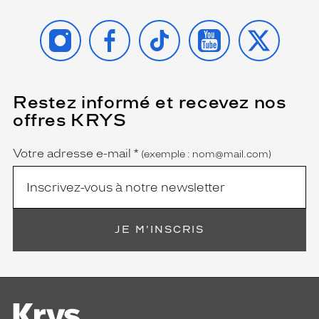
INSTAGRAM
FACEBOOK
TIKTOK
YOUTUBE
X
Restez informé et recevez nos
(Ce
champ
offres KRYS
est
Name
obligatoire)
Votre adresse e-mail
*
(exemple : nom@mail.com)
JE M'INSCRIS