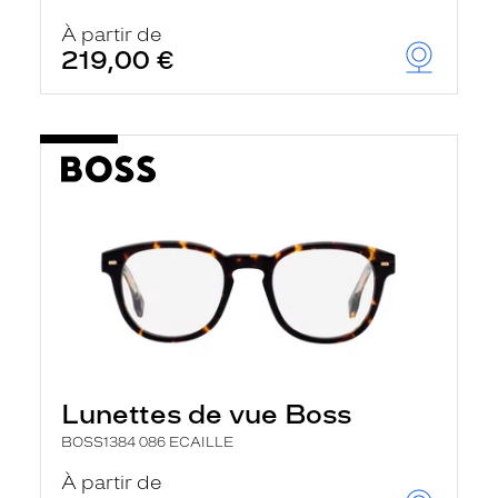
r
c
À partir de
h
219,00 €
e
e
t
r
e
c
h
a
r
g
e
l
a
p
a
g
e
Lunettes de vue Boss
BOSS1384 086 ECAILLE
À partir de