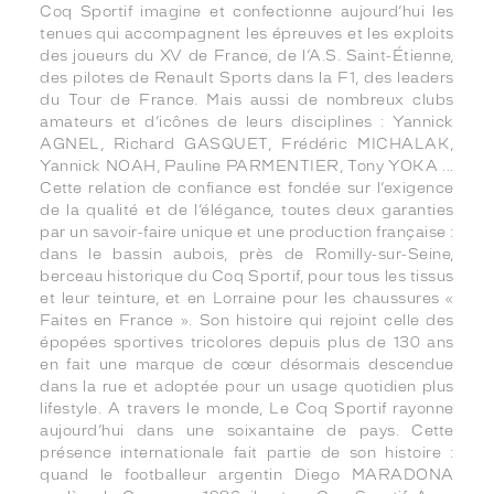
Coq Sportif imagine et confectionne aujourd’hui les
tenues qui accompagnent les épreuves et les exploits
des joueurs du XV de France, de l’A.S. Saint-Étienne,
des pilotes de Renault Sports dans la F1, des leaders
du Tour de France. Mais aussi de nombreux clubs
amateurs et d’icônes de leurs disciplines : Yannick
AGNEL, Richard GASQUET, Frédéric MICHALAK,
Yannick NOAH, Pauline PARMENTIER, Tony YOKA …
Cette relation de confiance est fondée sur l’exigence
de la qualité et de l’élégance, toutes deux garanties
par un savoir-faire unique et une production française :
dans le bassin aubois, près de Romilly-sur-Seine,
berceau historique du Coq Sportif, pour tous les tissus
et leur teinture, et en Lorraine pour les chaussures «
Faites en France ». Son histoire qui rejoint celle des
épopées sportives tricolores depuis plus de 130 ans
en fait une marque de cœur désormais descendue
dans la rue et adoptée pour un usage quotidien plus
lifestyle. A travers le monde, Le Coq Sportif rayonne
aujourd’hui dans une soixantaine de pays. Cette
présence internationale fait partie de son histoire :
quand le footballeur argentin Diego MARADONA