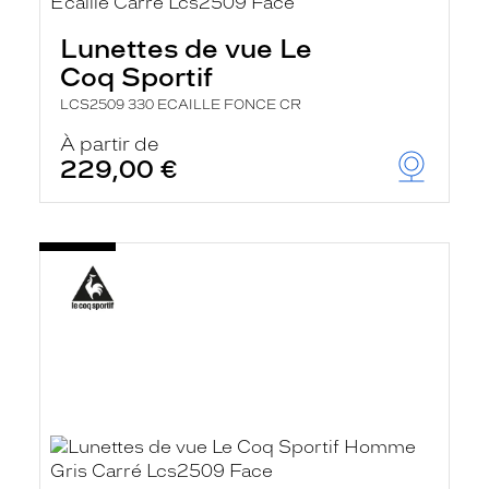
e
l
Lunettes de vue Le
a
n
Coq Sportif
c
e
LCS2509 330 ECAILLE FONCE CR
a
u
À partir de
t
229,00 €
o
m
a
t
i
q
u
e
m
e
n
t
l
a
r
e
c