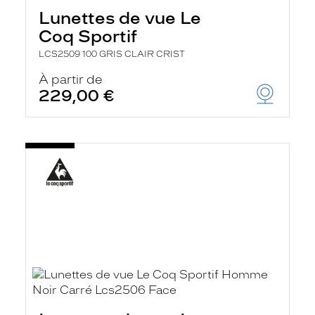
h
Lunettes de vue Le
e
r
Coq Sportif
c
h
LCS2509 100 GRIS CLAIR CRIST
e
e
À partir de
t
229,00 €
r
e
c
h
a
r
g
e
l
a
p
a
g
e