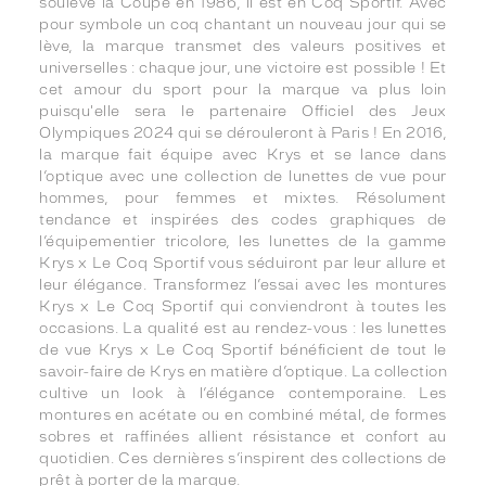
soulève la Coupe en 1986, il est en Coq Sportif. Avec
pour symbole un coq chantant un nouveau jour qui se
lève, la marque transmet des valeurs positives et
universelles : chaque jour, une victoire est possible ! Et
cet amour du sport pour la marque va plus loin
puisqu'elle sera le partenaire Officiel des Jeux
Olympiques 2024 qui se dérouleront à Paris ! En 2016,
la marque fait équipe avec Krys et se lance dans
l’optique avec une collection de lunettes de vue pour
hommes, pour femmes et mixtes. Résolument
tendance et inspirées des codes graphiques de
l’équipementier tricolore, les lunettes de la gamme
Krys x Le Coq Sportif vous séduiront par leur allure et
leur élégance. Transformez l’essai avec les montures
Krys x Le Coq Sportif qui conviendront à toutes les
occasions. La qualité est au rendez-vous : les lunettes
de vue Krys x Le Coq Sportif bénéficient de tout le
savoir-faire de Krys en matière d’optique. La collection
cultive un look à l’élégance contemporaine. Les
montures en acétate ou en combiné métal, de formes
sobres et raffinées allient résistance et confort au
quotidien. Ces dernières s’inspirent des collections de
prêt à porter de la marque.