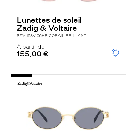
e
c
h
Lunettes de soleil
e
r
Zadig & Voltaire
c
h
SZV468V 06HB CORAIL BRILLANT
e
e
À partir de
t
155,00 €
r
e
c
h
a
r
g
e
l
a
p
a
g
e