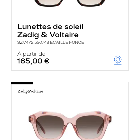
t
r
e
l
Lunettes de soleil
a
n
Zadig & Voltaire
c
e
SZV472 530743 ECAILLE FONCE
a
u
À partir de
t
165,00 €
o
m
a
t
i
q
u
e
m
e
n
t
l
a
r