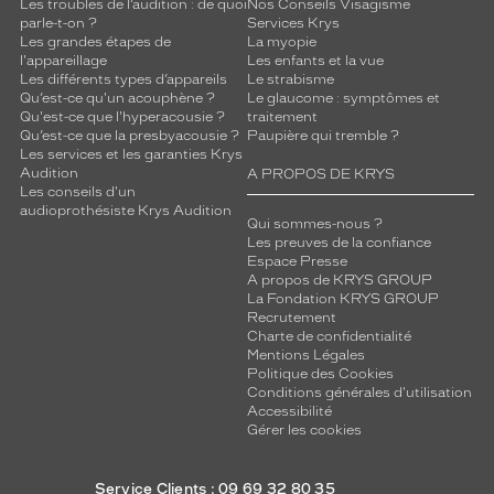
Les troubles de l’audition : de quoi
Nos Conseils Visagisme
parle-t-on ?
Services Krys
Les grandes étapes de
La myopie
l'appareillage
Les enfants et la vue
Les différents types d’appareils
Le strabisme
Qu’est-ce qu'un acouphène ?
Le glaucome : symptômes et
Qu'est-ce que l'hyperacousie ?
traitement
Qu’est-ce que la presbyacousie ?
Paupière qui tremble ?
Les services et les garanties Krys
Audition
A PROPOS DE KRYS
Les conseils d'un
audioprothésiste Krys Audition
Qui sommes-nous ?
Les preuves de la confiance
Espace Presse
A propos de KRYS GROUP
La Fondation KRYS GROUP
Recrutement
Charte de confidentialité
Mentions Légales
Politique des Cookies
Conditions générales d'utilisation
Accessibilité
Gérer les cookies
Service Clients : 09 69 32 80 35