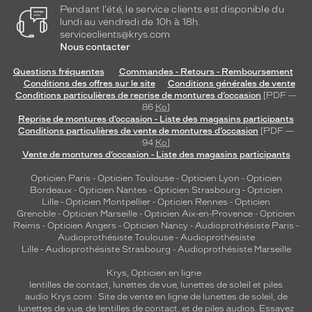
Pendant l'été, le service clients est disponible du
lundi au vendredi de 10h à 18h.
serviceclients@krys.com
Nous contacter
Questions fréquentes
Commandes - Retours - Remboursement
Conditions des offres sur le site
Conditions générales de vente
Conditions particulières de reprise de montures d’occasion
[PDF —
86
Ko
]
Reprise de montures d’occasion - Liste des magasins participants
Conditions particulières de vente de montures d’occasion
[PDF —
94
Ko
]
Vente de montures d’occasion - Liste des magasins participants
Opticien Paris
-
Opticien Toulouse
-
Opticien Lyon
-
Opticien
Bordeaux
-
Opticien Nantes
-
Opticien Strasbourg
-
Opticien
Lille
-
Opticien Montpellier
-
Opticien Rennes
-
Opticien
Grenoble
-
Opticien Marseille
-
Opticien Aix-en-Provence
-
Opticien
Reims
-
Opticien Angers
-
Opticien Nancy
-
Audioprothésiste Paris
-
Audioprothésiste Toulouse
-
Audioprothésiste
Lille
-
Audioprothésiste Strasbourg
-
Audioprothésiste Marseille
Krys, Opticien en ligne :
lentilles de contact
,
lunettes de vue
,
lunettes de soleil
et
piles
audio
Krys.com : Site de vente en ligne de lunettes de soleil, de
lunettes de vue, de
lentilles de contact
, et de piles audios. Essayez