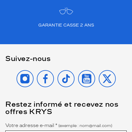
GARANTIE CASSE 2 ANS
Suivez-nous
INSTAGRAM
FACEBOOK
TIKTOK
YOUTUBE
X
Restez informé et recevez nos
(Ce
champ
offres KRYS
est
Name
obligatoire)
Votre adresse e-mail
*
(exemple : nom@mail.com)