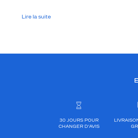
n
m
Lire la suite
é
t
a
l
o
r
r
o
s
E
e
.
L
a
r
é
30 JOURS POUR
LIVRAISO
CHANGER D’AVIS
GR
f
é