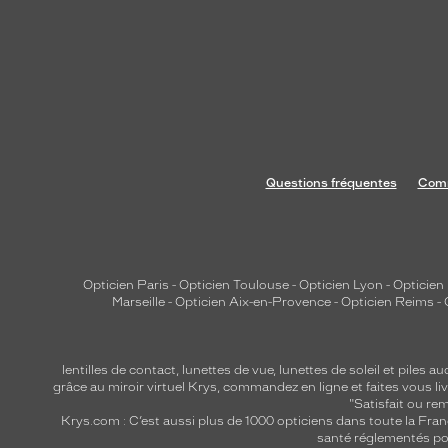
é
q
u
i
o
f
f
r
Questions fréquentes
Comm
e
n
t
u
Opticien Paris
-
Opticien Toulouse
-
Opticien Lyon
-
Opticien
n
Marseille
-
Opticien Aix-en-Provence
-
Opticien Reims
-
e
p
r
lentilles de contact
,
lunettes de vue
,
lunettes de soleil
et
piles au
grâce au miroir virtuel Krys, commandez en ligne et faites vous liv
o
"Satisfait ou r
t
Krys.com : C’est aussi plus de 1000 opticiens dans toute la Fra
e
santé réglementés por