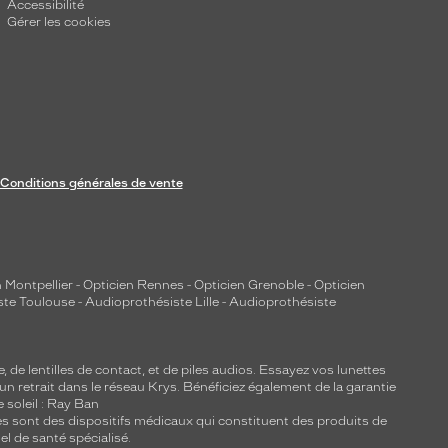
Accessibilité
Gérer les cookies
Conditions générales de vente
 Montpellier
-
Opticien Rennes
-
Opticien Grenoble
-
Opticien
ste Toulouse
-
Audioprothésiste Lille
-
Audioprothésiste
e, de
lentilles de contact
, et de piles audios. Essayez vos lunettes
 un retrait dans le réseau Krys. Bénéficiez également de la garantie
e soleil : Ray Ban
lles sont des dispositifs médicaux qui constituent des produits de
l de santé spécialisé.