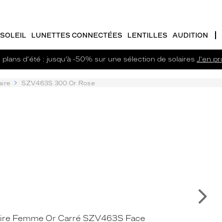
SOLEIL
LUNETTES CONNECTÉES
LENTILLES
AUDITION
plans d'été : jusqu’à -50% sur une sélection de solaires
J'en pro
aire
SZV463S 300 Or Rose
Su