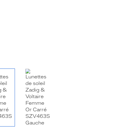
RE_FACEBOOK_TITLE
.SHARE_TWITTER_TITLE