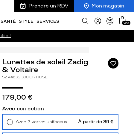
Prendre un RDV
Mon magasin
Mon
Afficher
SANTÉ
STYLE
SERVICES
vide
panie
la
recherche
fite !
Lunettes de soleil Zadig
Ajouter
à
& Voltaire
ma
SZV463S 300 OR ROSE
liste
d’envies
179,00 €
Avec correction
ivant
À partir de 39 €
Avec 2 verres unifocaux
Retrait en magasin
Offert