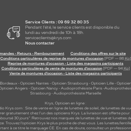
Service Clients : 09 69 32 80 35
Pendant l'été, le service clients est disponible du
lundi au vendredi de 10h à 18h.
serviceclients@krys.com
Nous contacter
andes - Retours - Remboursement
Conditions des offres sur le site
Conditions particulières de reprise de montures d’occasion
[PDF — 86
Ko
]
Reprise de montures d’occasion - Liste des magasins participants
Conditions particulières de vente de montures d’occasion
[PDF — 94
Ko
]
Vente de montures d’occasion - Liste des magasins participants
 Bordeaux
-
Opticien Nantes
-
Opticien Strasbourg
-
Opticien Lille
-
Opticien
Opticien Angers
-
Opticien Nancy
-
Audioprothésiste Paris
-
Audioprothési
Strasbourg
-
Audioprothésiste Marseille
Krys, Opticien en ligne :
dio
Krys.com : Site de vente en ligne de lunettes de soleil, de lunettes de vu
rer gratuitement chez l'un des opticiens Krys. La livraison est offerte pour
emboursé 30 jours". Retrouvez nos marques de lunettes de vue et
lunettes d
nce.
Trouvez l’opticien Krys le plus proche de chez vous
. Les lunettes/lenti
tant à ce titre le marquage CE. En cas de doute, consultez un professionne