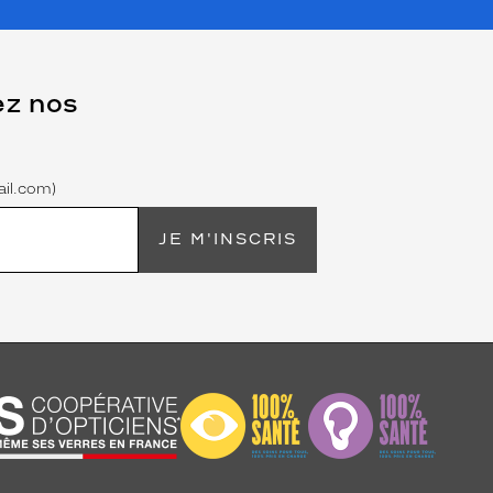
ez nos
il.com)
JE M'INSCRIS