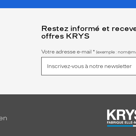
(Ce
Restez informé et recev
champ
offres KRYS
est
Name
obligatoire)
Votre adresse e-mail
*
(exemple : nom@ma
ien