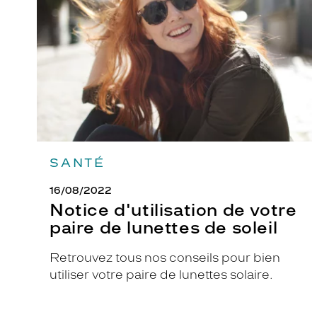
votre
paire
r
de
m
lunettes
e
de
soleil
c
a
r
r
é
e
SANTÉ
é
l
16/08/2022
é
Notice d'utilisation de votre
g
paire de lunettes de soleil
a
n
Retrouvez tous nos conseils pour bien
t
utiliser votre paire de lunettes solaire.
e
e