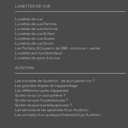
d
LUNETTES DE VUE
e
Lunettes de vue
v
Lunettes de vue Femme
e
Lunettes de vue Homme
r
Lunettes de vue Enfant
Lunettes de vue Guess
r
Lunettes de vue Gucci
e
Les Forfaits [K] à partir de 39€ - monture + verres
Lunettes anti-lumière bleue
s
Lunettes de sport à la vue
b
l
AUDITION
e
Les troubles de l’audition : de quoi parle-t-on ?
u
Les grandes étapes de l'appareillage
d
Les différents types d’appareils
é
Qu’est-ce qu'un acouphène ?
Qu'est-ce que l'hyperacousie ?
g
Qu’est-ce que la presbyacousie ?
r
Les services et les garanties Krys Audition
Les conseils d'un audioprothésiste Krys Audition
a
d