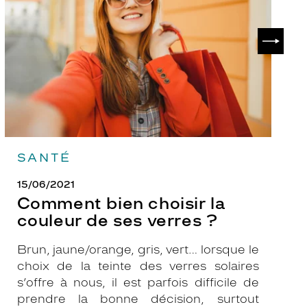
la
v
couleur
p
de
?
SUIVAN
ses
verres
?
SANTÉ
15/06/2021
Comment bien choisir la
couleur de ses verres ?
Brun, jaune/orange, gris, vert… lorsque le
choix de la teinte des verres solaires
s’offre à nous, il est parfois difficile de
prendre la bonne décision, surtout