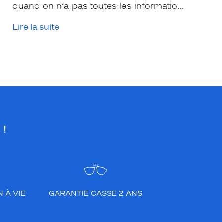
quand on n’a pas toutes les informations
nécessaires. Les opticiens Krys sont là
Lire la suite
pour vous conseiller et apporter leur
expertise afin que vous fassiez le bon
choix en fonction de votre amétropie
et/ou de l’activité sportive pratiquée.
 !
 À VIE
GARANTIE CASSE 2 ANS