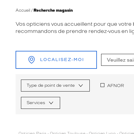
Accueil
Recherche magasin
Vos opticiens vous accueillent pour que votre b
recommandons de prendre rendez-vous en lig
LOCALISEZ-MOI
Type de point de vente
AFNOR
Services
Opticien Paris
-
Opticien Toulouse
-
Opticien Lyon
-
Optici