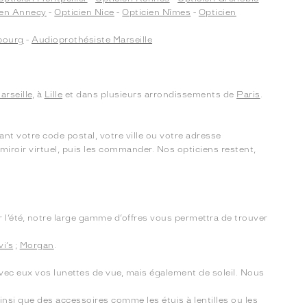
ien Annecy
-
Opticien Nice
-
Opticien Nîmes
-
Opticien
bourg
-
Audioprothésiste Marseille
arseille
, à
Lille
et dans plusieurs arrondissements de
Paris
.
t votre code postal, votre ville ou votre adresse
miroir virtuel, puis les commander. Nos opticiens restent,
 l’été, notre large gamme d’offres vous permettra de trouver
vi’s
;
Morgan
.
avec eux vos lunettes de vue, mais également de soleil. Nous
nsi que des accessoires comme les étuis à lentilles ou les