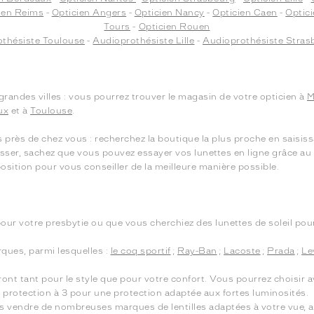
ien Reims
-
Opticien Angers
-
Opticien Nancy
-
Opticien Caen
-
Optic
Tours
-
Opticien Rouen
thésiste Toulouse
-
Audioprothésiste Lille
-
Audioprothésiste Stras
randes villes : vous pourrez trouver le magasin de votre opticien à
M
ux
et à
Toulouse
.
ès de chez vous : recherchez la boutique la plus proche en saisissan
asser, sachez que vous pouvez essayer vos lunettes en ligne grâce au 
osition pour vous conseiller de la meilleure manière possible.
our votre presbytie ou que vous cherchiez des lunettes de soleil pour
ues, parmi lesquelles :
le coq sportif
;
Ray-Ban
;
Lacoste
;
Prada
;
Le
ront tant pour le style que pour votre confort. Vous pourrez choisir 
le protection à 3 pour une protection adaptée aux fortes luminosités.
s vendre de nombreuses marques de lentilles adaptées à votre vue, ai