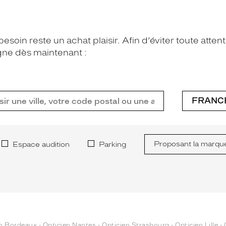
esoin reste un achat plaisir. Afin d’éviter toute atte
ne dès maintenant :
Proposant la marqu
Espace audition
Parking
en Bordeaux
-
Opticien Nantes
-
Opticien Strasbourg
-
Opticien Lille
-