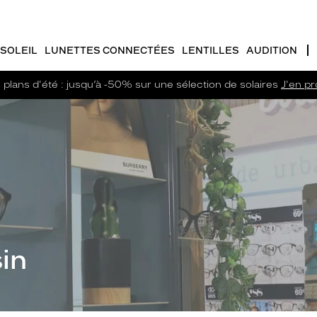
SOLEIL
LUNETTES CONNECTÉES
LENTILLES
AUDITION
plans d'été : jusqu’à -50% sur une sélection de solaires
J'en pro
in