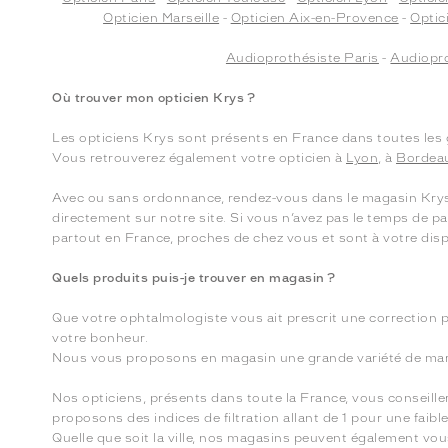
Opticien Marseille
-
Opticien Aix-en-Provence
-
Optic
Audioprothésiste Paris
-
Audiopro
Où trouver mon opticien Krys ?
Les opticiens Krys sont présents en France dans toutes les g
Vous retrouverez également votre opticien à
Lyon
, à
Bordea
Avec ou sans ordonnance, rendez-vous dans le magasin Krys pr
directement sur notre site. Si vous n’avez pas le temps de p
partout en France, proches de chez vous et sont à votre disp
Quels produits puis-je trouver en magasin ?
Que votre ophtalmologiste vous ait prescrit une correction p
votre bonheur.
Nous vous proposons en magasin une grande variété de marq
Nos opticiens, présents dans toute la France, vous conseille
proposons des indices de filtration allant de 1 pour une faib
Quelle que soit la ville, nos magasins peuvent également vou