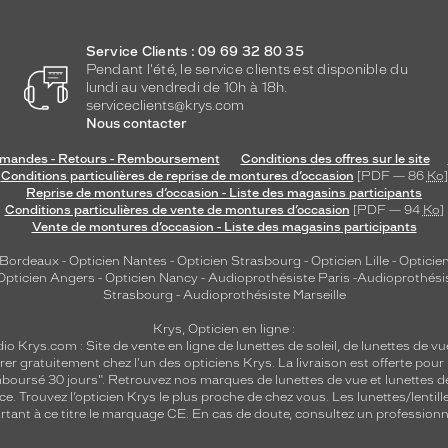
Service Clients : 09 69 32 80 35
Pendant l'été, le service clients est disponible du
lundi au vendredi de 10h à 18h.
serviceclients@krys.com
Nous contacter
andes - Retours - Remboursement
Conditions des offres sur le site
Conditions particulières de reprise de montures d’occasion
[PDF — 86
Ko
]
Reprise de montures d’occasion - Liste des magasins participants
Conditions particulières de vente de montures d’occasion
[PDF — 94
Ko
]
Vente de montures d’occasion - Liste des magasins participants
 Bordeaux
-
Opticien Nantes
-
Opticien Strasbourg
-
Opticien Lille
-
Opticien
Opticien Angers
-
Opticien Nancy
-
Audioprothésiste Paris
-
Audioprothési
Strasbourg
-
Audioprothésiste Marseille
Krys, Opticien en ligne :
dio
Krys.com : Site de vente en ligne de lunettes de soleil, de lunettes de vu
rer gratuitement chez l'un des opticiens Krys. La livraison est offerte pour
emboursé 30 jours". Retrouvez nos marques de lunettes de vue et
lunettes d
nce.
Trouvez l’opticien Krys le plus proche de chez vous
. Les lunettes/lenti
tant à ce titre le marquage CE. En cas de doute, consultez un professionne