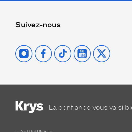
Suivez-nous
INSTAGRAM
FACEBOOK
TIKTOK
YOUTUBE
X
La confiance
vous va si b
LUNETTES DE VUE