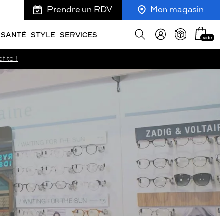
Prendre un RDV
Mon magasin
Mon
Afficher
SANTÉ
STYLE
SERVICES
vide
panie
la
recherche
fite !