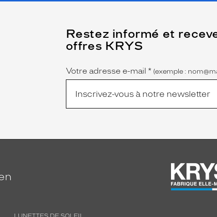
(Ce
Restez informé et recev
champ
offres KRYS
est
Name
obligatoire)
Votre adresse e-mail
*
(exemple : nom@ma
ien
LUNETTES DE SOLEIL