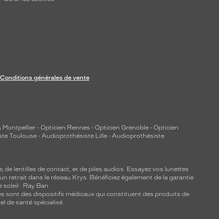
Conditions générales de vente
 Montpellier
-
Opticien Rennes
-
Opticien Grenoble
-
Opticien
ste Toulouse
-
Audioprothésiste Lille
-
Audioprothésiste
e, de
lentilles de contact
, et de piles audios. Essayez vos lunettes
 un retrait dans le réseau Krys. Bénéficiez également de la garantie
e soleil : Ray Ban
lles sont des dispositifs médicaux qui constituent des produits de
l de santé spécialisé.