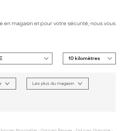
nte en magasin et pour votre sécurité, nous vous
e
Les plus du magasin
Opticien Montpellier
-
Opticien Rennes
-
Opticien Grenoble
-