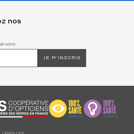
ez nos
il.com)
JE M'INSCRIS
LENTILLES