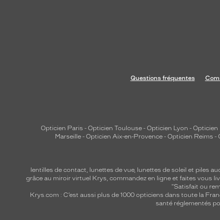
Questions fréquentes
Comm
Opticien Paris
-
Opticien Toulouse
-
Opticien Lyon
-
Opticien
Marseille
-
Opticien Aix-en-Provence
-
Opticien Reims
-
lentilles de contact
,
lunettes de vue
,
lunettes de soleil
et
piles au
grâce au miroir virtuel Krys, commandez en ligne et faites vous liv
"Satisfait ou r
Krys.com : C’est aussi plus de 1000 opticiens dans toute la Fra
santé réglementés por