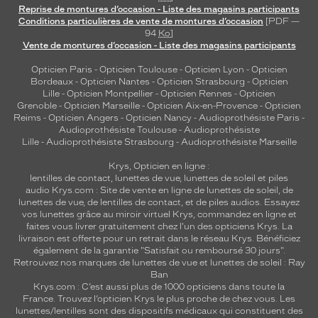
Reprise de montures d’occasion - Liste des magasins participants
Conditions particulières de vente de montures d’occasion
[PDF —
94
Ko
]
Vente de montures d’occasion - Liste des magasins participants
Opticien Paris
-
Opticien Toulouse
-
Opticien Lyon
-
Opticien
Bordeaux
-
Opticien Nantes
-
Opticien Strasbourg
-
Opticien
Lille
-
Opticien Montpellier
-
Opticien Rennes
-
Opticien
Grenoble
-
Opticien Marseille
-
Opticien Aix-en-Provence
-
Opticien
Reims
-
Opticien Angers
-
Opticien Nancy
-
Audioprothésiste Paris
-
Audioprothésiste Toulouse
-
Audioprothésiste
Lille
-
Audioprothésiste Strasbourg
-
Audioprothésiste Marseille
Krys, Opticien en ligne :
lentilles de contact
,
lunettes de vue
,
lunettes de soleil
et
piles
audio
Krys.com : Site de vente en ligne de lunettes de soleil, de
lunettes de vue, de
lentilles de contact
, et de piles audios. Essayez
vos lunettes grâce au miroir virtuel Krys, commandez en ligne et
faites vous livrer gratuitement chez l'un des opticiens Krys. La
livraison est offerte pour un retrait dans le réseau Krys. Bénéficiez
également de la garantie "Satisfait ou remboursé 30 jours".
Retrouvez nos marques de lunettes de vue et
lunettes de soleil : Ray
Ban
Krys.com : C’est aussi plus de 1000 opticiens dans toute la
France.
Trouvez l’opticien Krys le plus proche de chez vous
. Les
lunettes/lentilles sont des dispositifs médicaux qui constituent des