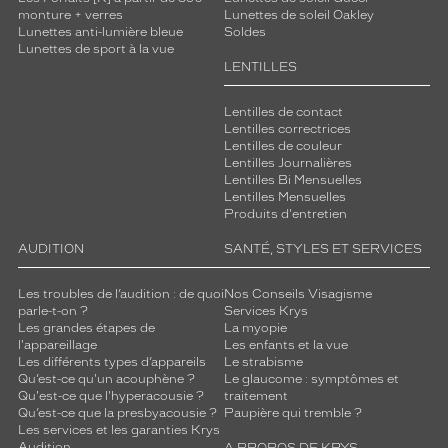
monture + verres
Lunettes de soleil Oakley
Lunettes anti-lumière bleue
Soldes
Lunettes de sport à la vue
LENTILLES
Lentilles de contact
Lentilles correctrices
Lentilles de couleur
Lentilles Journalières
Lentilles Bi Mensuelles
Lentilles Mensuelles
Produits d'entretien
AUDITION
SANTÉ, STYLES ET SERVICES
Les troubles de l’audition : de quoi
Nos Conseils Visagisme
parle-t-on ?
Services Krys
Les grandes étapes de
La myopie
l'appareillage
Les enfants et la vue
Les différents types d’appareils
Le strabisme
Qu’est-ce qu'un acouphène ?
Le glaucome : symptômes et
Qu'est-ce que l'hyperacousie ?
traitement
Qu’est-ce que la presbyacousie ?
Paupière qui tremble ?
Les services et les garanties Krys
Audition