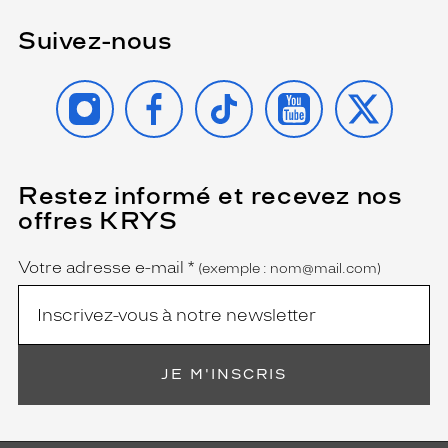
Suivez-nous
INSTAGRAM
FACEBOOK
TIKTOK
YOUTUBE
X
Restez informé et recevez nos
(Ce
champ
offres KRYS
est
Name
obligatoire)
Votre adresse e-mail
*
(exemple : nom@mail.com)
JE M'INSCRIS