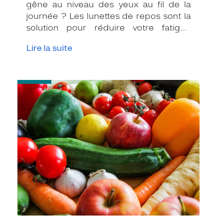
gêne au niveau des yeux au fil de la
journée ? Les lunettes de repos sont la
solution pour réduire votre fatigue
visuelle. Si vous vous demandez à
Lire la suite
quelles occasions les porter, suivez nos
conseils !
-
Les
aliments
bons
pour
la
vue