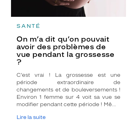
la
grossesse
?
SANTÉ
On m’a dit qu’on pouvait
avoir des problèmes de
vue pendant la grossesse
?
C’est vrai ! La grossesse est une
période extraordinaire de
changements et de bouleversements !
Environ 1 femme sur 4 voit sa vue se
modifier pendant cette période ! Même
si on peut lire le bonheur dans vos yeux,
Lire la suite
les modifications hormonales et
circulatoires sont telles qu’elles
peuvent agir sur votre vue !