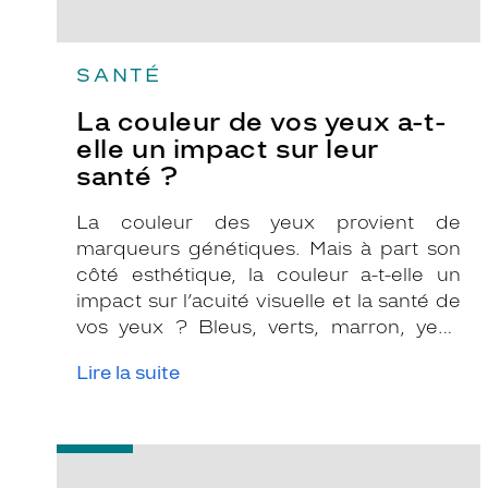
santé
?
SANTÉ
La couleur de vos yeux a-t-
elle un impact sur leur
santé ?
La couleur des yeux provient de
marqueurs génétiques. Mais à part son
côté esthétique, la couleur a-t-elle un
impact sur l’acuité visuelle et la santé de
vos yeux ? Bleus, verts, marron, yeux
clairs ou yeux foncés, on vous dit quoi
Lire la suite
surveiller.
-
Eclipse