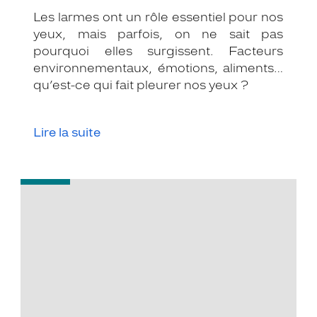
Les larmes ont un rôle essentiel pour nos
yeux, mais parfois, on ne sait pas
pourquoi elles surgissent. Facteurs
environnementaux, émotions, aliments…
qu’est-ce qui fait pleurer nos yeux ?
Lire la suite
-
Bac
et
exams,
à
vos
lunettes
pour
ne
rien
oublier