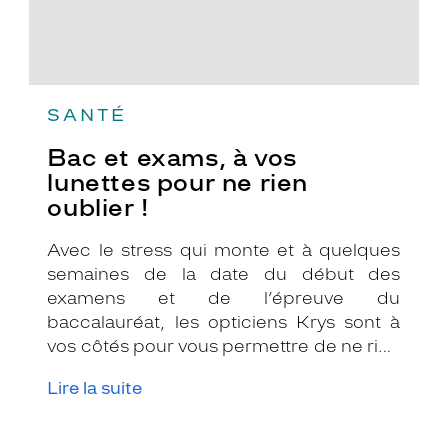
!
SANTÉ
Bac et exams, à vos
lunettes pour ne rien
oublier !
Avec le stress qui monte et à quelques
semaines de la date du début des
examens et de l’épreuve du
baccalauréat, les opticiens Krys sont à
vos côtés pour vous permettre de ne rien
oublier. En tant que partenaire optique,
Lire la suite
on vous a préparé une « check-list » rien
que pour vos yeux !