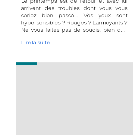
Le printemps est de retour et avec lui
arrivent des troubles dont vous vous
seriez bien passé… Vos yeux sont
hypersensibles ? Rouges ? Larmoyants ?
Ne vous faites pas de soucis, bien que
gênantes et parfois pesantes sur le
Lire la suite
moral, ces allergies sont très fréquentes
au sein de la population. En effet, on
estime que 20 à 25% de la population
-
française souffre d’une maladie
La
allergique.
couleur
de
vos
yeux
a-
t-
elle
un
impact
sur
leur