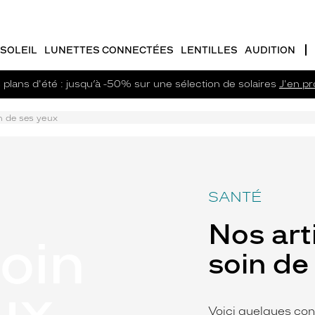
SOLEIL
LUNETTES CONNECTÉES
LENTILLES
AUDITION
plans d'été : jusqu’à -50% sur une sélection de solaires
J'en pro
n de ses yeux
SANTÉ
Nos art
oin
soin de
ux
Voici quelques con