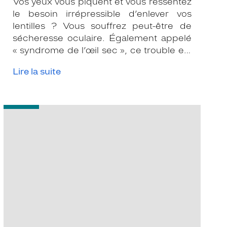
Vos yeux vous piquent et vous ressentez
le besoin irrépressible d’enlever vos
lentilles ? Vous souffrez peut-être de
sécheresse oculaire. Également appelé
« syndrome de l’œil sec », ce trouble est
très fréquent et répandu en France
Lire la suite
puisqu’il toucherait près de 4 millions de
personnes.
-
Repos
des
yeux
:
les
exercices
à
suivre