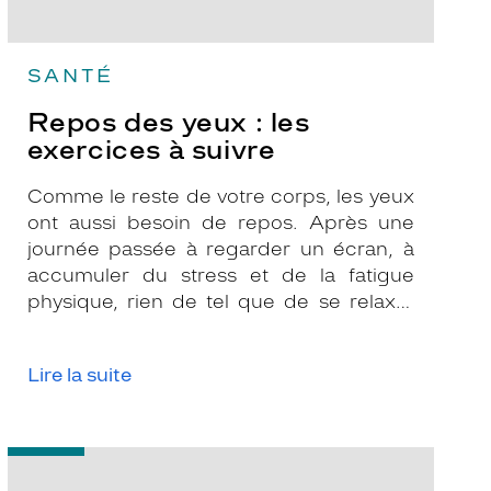
SANTÉ
Repos des yeux : les
exercices à suivre
Comme le reste de votre corps, les yeux
ont aussi besoin de repos. Après une
journée passée à regarder un écran, à
accumuler du stress et de la fatigue
physique, rien de tel que de se relaxer
pour libérer les tensions, et quoi de
mieux que le yoga ?
Lire la suite
-
Les