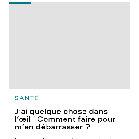
-
J’ai
quelque
chose
dans
l’œil
!
Comment
faire
pour
m’en
débarrasser
?
SANTÉ
J’ai quelque chose dans
l’œil ! Comment faire pour
m’en débarrasser ?