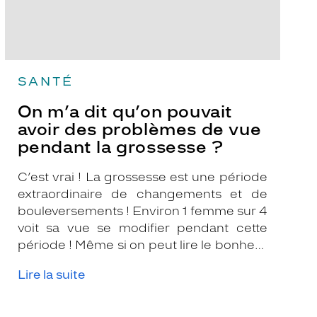
pendant
la
grossesse
?
SANTÉ
On m’a dit qu’on pouvait
avoir des problèmes de vue
pendant la grossesse ?
C’est vrai ! La grossesse est une période
extraordinaire de changements et de
bouleversements ! Environ 1 femme sur 4
voit sa vue se modifier pendant cette
période ! Même si on peut lire le bonheur
dans vos yeux, les modifications
Lire la suite
hormonales et circulatoires sont telles
qu’elles peuvent agir sur votre vue !