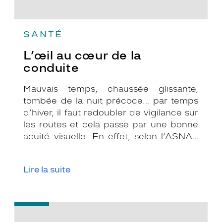
SANTÉ
L’œil au cœur de la
conduite
Mauvais temps, chaussée glissante,
tombée de la nuit précoce… par temps
d’hiver, il faut redoubler de vigilance sur
les routes et cela passe par une bonne
acuité visuelle. En effet, selon l’ASNAV
(Association pour L’amélioration de la
Vue), plus de 90% des décisions et des
Lire la suite
gestes nécessaires à la conduite
proviennent de la vue et pourtant,
encore 22% des conducteurs ne
-
mettent jamais leurs lunettes au volant.
Lunettes
Pour votre sécurité, voici un rappel de