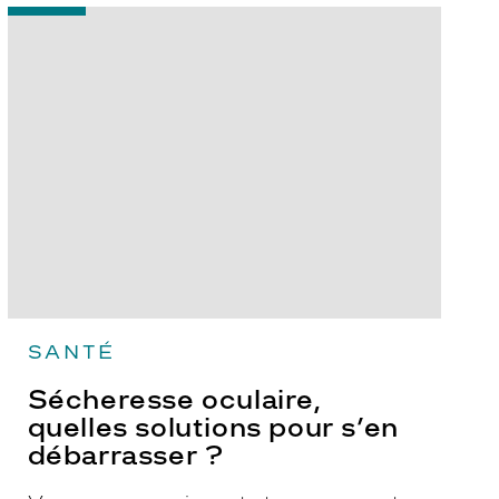
-
Sécheresse
oculaire,
quelles
solutions
pour
s’en
débarrasser
?
SANTÉ
Sécheresse oculaire,
quelles solutions pour s’en
débarrasser ?