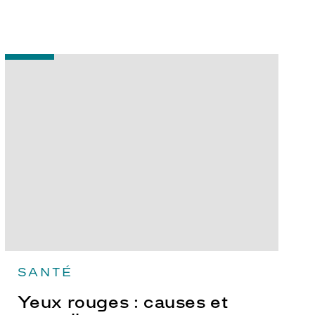
-
Yeux
rouges
:
causes
et
conseils
SANTÉ
Yeux rouges : causes et