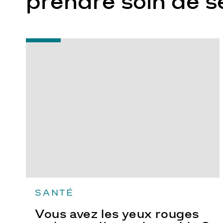
prendre soin de s
-
Vous
avez
les
yeux
rouges
ou
la
paupière
qui
tremble
?
SANTÉ
Vous avez les yeux rouges