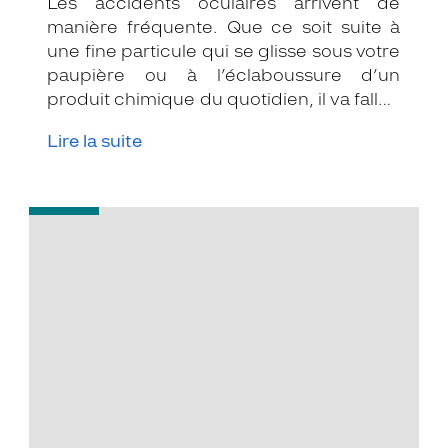
Les accidents oculaires arrivent de
manière fréquente. Que ce soit suite à
une fine particule qui se glisse sous votre
paupière ou à l’éclaboussure d’un
produit chimique du quotidien, il va falloir
agir vite, mais pas de n’importe quelle
Lire la suite
manière ! Voici quelques conseils pour
vous aider à traiter vos symptômes sans
les aggraver.
-
L’œil
au
cœur
de
la
conduite