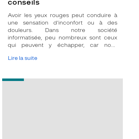
conseils
Avoir les yeux rouges peut conduire à
une sensation d'inconfort ou à des
douleurs. Dans notre société
informatisée, peu nombreux sont ceux
qui peuvent y échapper, car nous
passons tous de nombreuses heures
Lire la suite
devant des écrans, quels qu’ils soient. Ce
trouble visuel n’est bien souvent qu’une
irritation passagère de l’œil. Nous verrons
-
dans cet article quelles en sont les
On
principales causes et les différents
m’a
moyens d’y remédier afin d’y remédier.
dit
qu’on
pouvait
avoir
des
problèmes
de
vue