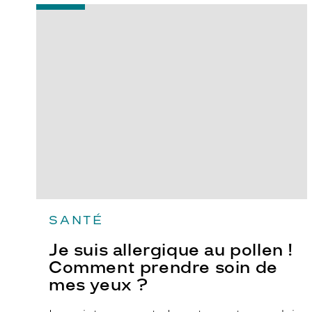
-
Je
suis
allergique
au
pollen
!
Comment
prendre
soin
de
mes
yeux
?
SANTÉ
Je suis allergique au pollen !
Comment prendre soin de
mes yeux ?