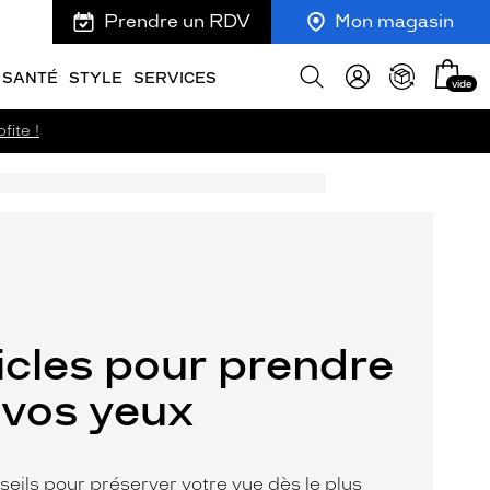
Prendre un RDV
Mon magasin
Mon
Afficher
SANTÉ
STYLE
SERVICES
vide
panie
la
recherche
fite !
icles pour prendre
 vos yeux
seils pour préserver votre vue dès le plus