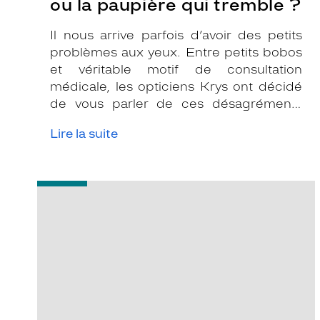
ou la paupière qui tremble ?
Il nous arrive parfois d’avoir des petits
problèmes aux yeux. Entre petits bobos
et véritable motif de consultation
médicale, les opticiens Krys ont décidé
de vous parler de ces désagréments
quotidiens qui peuvent être très gênants.
Lire la suite
Voici les réponses à deux questions
fréquentes que vous vous posez. On
vous explique tout !
-
Top
des
métiers
où
la
vue
est
primoridale