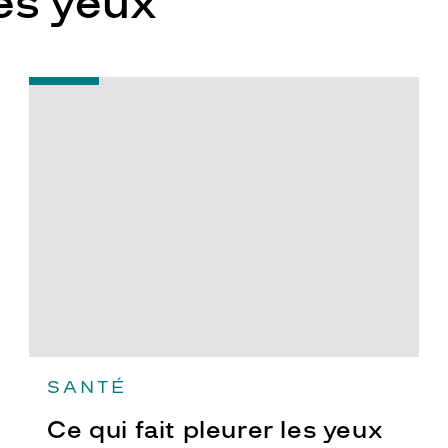
es yeux
-
Ce
qui
fait
pleurer
les
yeux
SANTÉ
Ce qui fait pleurer les yeux