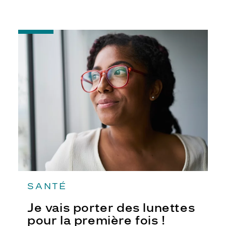
complexes, de briser les tabous et de
succomber à toutes vos envies.
-
Je
vais
porter
des
lunettes
pour
la
première
fois
!
SANTÉ
Je vais porter des lunettes
pour la première fois !