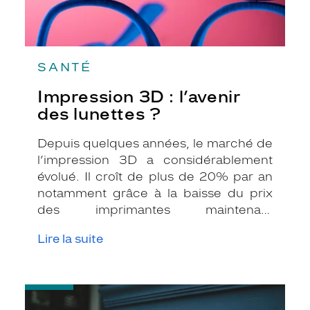
SANTÉ
Impression 3D : l’avenir
des lunettes ?
Depuis quelques années, le marché de
l’impression 3D a considérablement
évolué. Il croît de plus de 20% par an
notamment grâce à la baisse du prix
des imprimantes maintenant
accessibles au grand public mais aussi
Lire la suite
grâce à une progression technique des
imprimantes professionnelles. Quelles
pourraient être l'avenir du secteur de
-
l'optique compte tenu des progrès faits
Lunettes
en impression 3D ? Zoom sur le sujet.