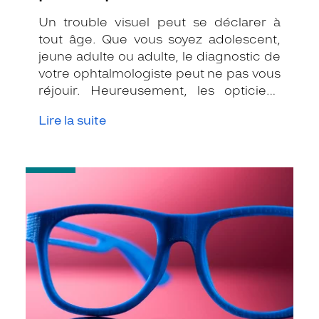
Un trouble visuel peut se déclarer à
tout âge. Que vous soyez adolescent,
jeune adulte ou adulte, le diagnostic de
votre ophtalmologiste peut ne pas vous
réjouir. Heureusement, les opticiens
Krys sont à votre écoute pour vous
Lire la suite
décomplexer et vous conseiller LA
monture avec laquelle vous allez vous
aimer !
-
Impression
3D
:
l’avenir
des
lunettes
?