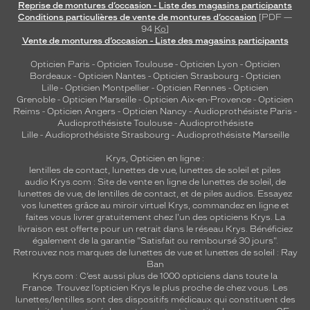
Reprise de montures d’occasion - Liste des magasins participants
Conditions particulières de vente de montures d’occasion
[PDF —
94
Ko
]
Vente de montures d’occasion - Liste des magasins participants
Opticien Paris
-
Opticien Toulouse
-
Opticien Lyon
-
Opticien
Bordeaux
-
Opticien Nantes
-
Opticien Strasbourg
-
Opticien
Lille
-
Opticien Montpellier
-
Opticien Rennes
-
Opticien
Grenoble
-
Opticien Marseille
-
Opticien Aix-en-Provence
-
Opticien
Reims
-
Opticien Angers
-
Opticien Nancy
-
Audioprothésiste Paris
-
Audioprothésiste Toulouse
-
Audioprothésiste
Lille
-
Audioprothésiste Strasbourg
-
Audioprothésiste Marseille
Krys, Opticien en ligne :
lentilles de contact
,
lunettes de vue
,
lunettes de soleil
et
piles
audio
Krys.com : Site de vente en ligne de lunettes de soleil, de
lunettes de vue, de
lentilles de contact
, et de piles audios. Essayez
vos lunettes grâce au miroir virtuel Krys, commandez en ligne et
faites vous livrer gratuitement chez l'un des opticiens Krys. La
livraison est offerte pour un retrait dans le réseau Krys. Bénéficiez
également de la garantie "Satisfait ou remboursé 30 jours".
Retrouvez nos marques de lunettes de vue et
lunettes de soleil : Ray
Ban
Krys.com : C’est aussi plus de 1000 opticiens dans toute la
France.
Trouvez l’opticien Krys le plus proche de chez vous
. Les
lunettes/lentilles sont des dispositifs médicaux qui constituent des