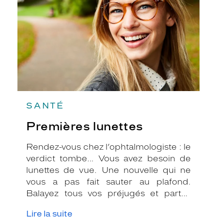
SANTÉ
Premières lunettes
Rendez-vous chez l’ophtalmologiste : le
verdict tombe… Vous avez besoin de
lunettes de vue. Une nouvelle qui ne
vous a pas fait sauter au plafond.
Balayez tous vos préjugés et partez
d’un bon pied chez votre opticien.
Lire la suite
C’est le moment d’en finir avec vos