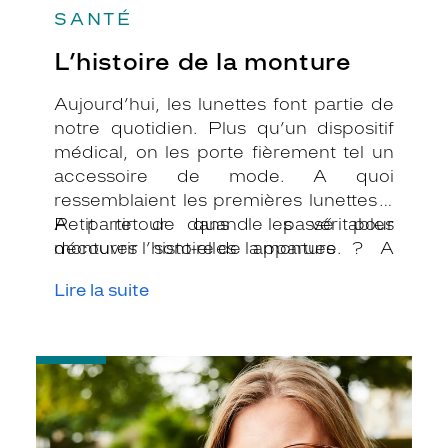
SANTÉ
L’histoire de la monture
Aujourd’hui, les lunettes font partie de
notre quotidien. Plus qu’un dispositif
médical, on les porte fièrement tel un
accessoire de mode. A quoi
ressemblaient les premières lunettes ?
A partir de quand les véritables
Petit retour dans le passé pour
montures sont-elles apparues ? A
découvrir l’histoire de la monture.
quelle époque les grands noms de la
Lire la suite
mode mondiale sont intervenus ?
-
Premières
lunettes