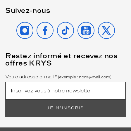
Suivez-nous
INSTAGRAM
FACEBOOK
TIKTOK
YOUTUBE
X
Restez informé et recevez nos
(Ce
champ
offres KRYS
est
Name
obligatoire)
Votre adresse e-mail
*
(exemple : nom@mail.com)
JE M'INSCRIS