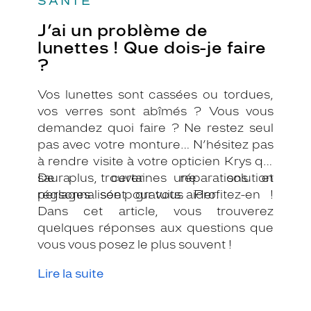
SANTÉ
J’ai un problème de
lunettes ! Que dois-je faire
?
Vos lunettes sont cassées ou tordues,
vos verres sont abîmés ? Vous vous
demandez quoi faire ? Ne restez seul
pas avec votre monture… N’hésitez pas
à rendre visite à votre opticien Krys qui
saura trouver une solution
De plus, certaines réparations et
personnalisée pour vous aider.
réglages sont gratuits. Profitez-en !
Dans cet article, vous trouverez
quelques réponses aux questions que
vous vous posez le plus souvent !
Lire la suite