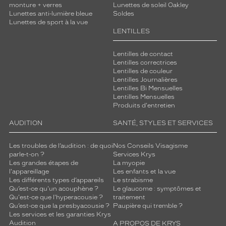
monture + verres
Lunettes de soleil Oakley
Lunettes anti-lumière bleue
Soldes
Lunettes de sport à la vue
LENTILLES
Lentilles de contact
Lentilles correctrices
Lentilles de couleur
Lentilles Journalières
Lentilles Bi Mensuelles
Lentilles Mensuelles
Produits d'entretien
AUDITION
SANTÉ, STYLES ET SERVICES
Les troubles de l’audition : de quoi
Nos Conseils Visagisme
parle-t-on ?
Services Krys
Les grandes étapes de
La myopie
l'appareillage
Les enfants et la vue
Les différents types d’appareils
Le strabisme
Qu’est-ce qu'un acouphène ?
Le glaucome : symptômes et
Qu'est-ce que l'hyperacousie ?
traitement
Qu’est-ce que la presbyacousie ?
Paupière qui tremble ?
Les services et les garanties Krys
Audition
A PROPOS DE KRYS