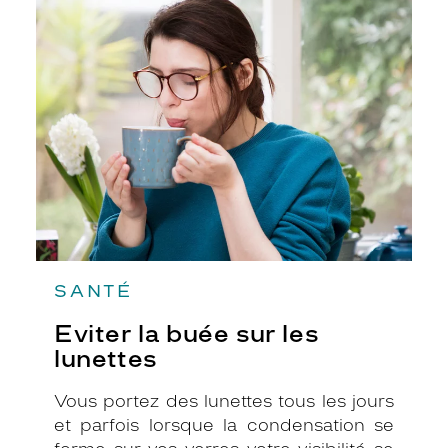
Eviter
la
buée
sur
les
lunettes
SANTÉ
Eviter la buée sur les
lunettes
Vous portez des lunettes tous les jours
et parfois lorsque la condensation se