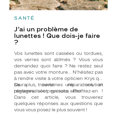
SANTÉ
J’ai un problème de
lunettes ! Que dois-je faire
?
Vos lunettes sont cassées ou tordues,
vos verres sont abîmés ? Vous vous
demandez quoi faire ? Ne restez seul
pas avec votre monture… N’hésitez pas
à rendre visite à votre opticien Krys qui
saura trouver une solution
De plus, certaines réparations et
personnalisée pour vous aider.
réglages sont gratuits. Profitez-en !
Dans cet article, vous trouverez
quelques réponses aux questions que
vous vous posez le plus souvent !