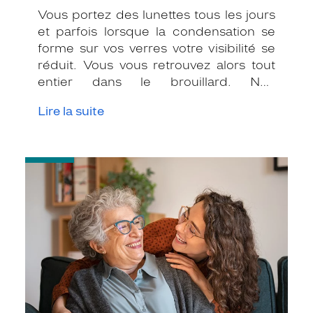
Vous portez des lunettes tous les jours
et parfois lorsque la condensation se
forme sur vos verres votre visibilité se
réduit. Vous vous retrouvez alors tout
entier dans le brouillard. Non
seulement c’est agaçant et énervant
Lire la suite
mais dans certaines circonstances cela
peut aussi se révéler très dangereux !
Voici quelques explications et conseils
-
pratiques des opticiens Krys pour vous
L’histoire
aider à lutter durablement contre la
de
buée.
la
monture