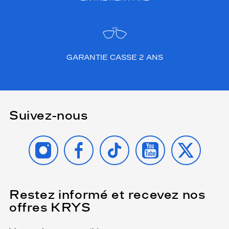
GARANTIE CASSE 2 ANS
Suivez-nous
INSTAGRAM
FACEBOOK
TIKTOK
YOUTUBE
X
Restez informé et recevez nos
(Ce
champ
offres KRYS
est
Name
obligatoire)