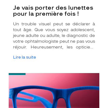
Je vais porter des lunettes
pour la première fois !
Un trouble visuel peut se déclarer à
tout âge. Que vous soyez adolescent,
jeune adulte ou adulte, le diagnostic de
votre ophtalmologiste peut ne pas vous
réjouir. Heureusement, les opticiens
Krys sont à votre écoute pour vous
Lire la suite
décomplexer et vous conseiller LA
monture avec laquelle vous allez vous
aimer !
-
Impression
3D
:
l’avenir
des
lunettes
?