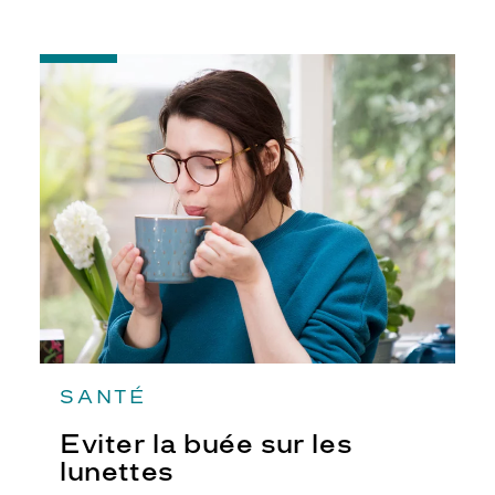
-
Eviter
la
buée
sur
les
lunettes
SANTÉ
Eviter la buée sur les
lunettes