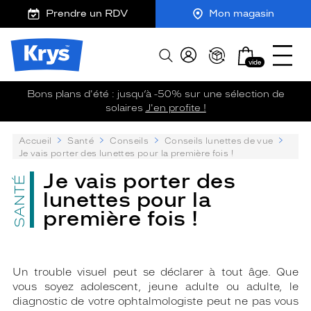
m
J
Ouvrir
ER AU
Prendre un RDV
Mon magasin
TENU
y
e
le
CIPAL
K
r
menu
Opticien
r
e
Mon
Afficher
Krys
y
-
vide
panier
la
-
s
c
recherche
La
o
Bons plans d'été : jusqu’à -50% sur une sélection de
confiance
m
solaires
J'en profite !
vous
m
va
a
P
Accueil
Santé
Conseils
Conseils lunettes de vue
n
si
su
Je vais porter des lunettes pour la première fois !
d
bien
:
e
Je vais porter des
SANTÉ
lunettes pour la
première fois !
Un trouble visuel peut se déclarer à tout âge. Que
vous soyez adolescent, jeune adulte ou adulte, le
diagnostic de votre ophtalmologiste peut ne pas vous