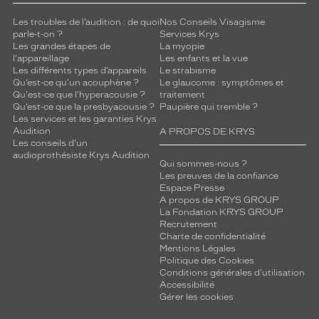
Les troubles de l’audition : de quoi
Nos Conseils Visagisme
parle-t-on ?
Services Krys
Les grandes étapes de
La myopie
l'appareillage
Les enfants et la vue
Les différents types d’appareils
Le strabisme
Qu’est-ce qu'un acouphène ?
Le glaucome : symptômes et
Qu'est-ce que l'hyperacousie ?
traitement
Qu’est-ce que la presbyacousie ?
Paupière qui tremble ?
Les services et les garanties Krys
Audition
A PROPOS DE KRYS
Les conseils d'un
audioprothésiste Krys Audition
Qui sommes-nous ?
Les preuves de la confiance
Espace Presse
A propos de KRYS GROUP
La Fondation KRYS GROUP
Recrutement
Charte de confidentialité
Mentions Légales
Politique des Cookies
Conditions générales d'utilisation
Accessibilité
Gérer les cookies