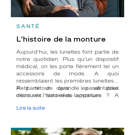
SANTÉ
L’histoire de la monture
Aujourd’hui, les lunettes font partie de
notre quotidien. Plus qu’un dispositif
médical, on les porte fièrement tel un
accessoire de mode. A quoi
ressemblaient les premières lunettes ?
A partir de quand les véritables
Petit retour dans le passé pour
montures sont-elles apparues ? A
découvrir l’histoire de la monture.
quelle époque les grands noms de la
Lire la suite
mode mondiale sont intervenus ?
-