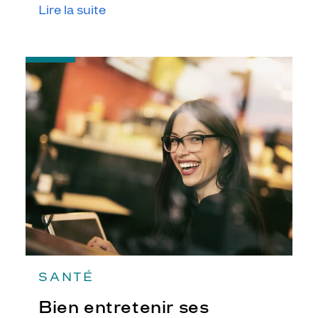
Lire la suite
-
Bien
entretenir
ses
lunettes
SANTÉ
Bien entretenir ses