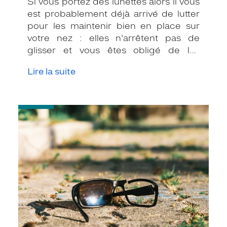
Si vous portez des lunettes alors il vous
est probablement déjà arrivé de lutter
pour les maintenir bien en place sur
votre nez : elles n'arrêtent pas de
glisser et vous êtes obligé de les
remonter sans cesse. Comment s'y
Lire la suite
prendre pour en finir avec ce problème
qui peut être source d'inconfort ?
Découvrez ici quelques astuces pour
-
remédier à votre problème de lunettes
J’ai
qui glissent.
un
problème
de
lunettes
!
Que
dois-
je
faire
?