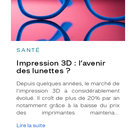
SANTÉ
Impression 3D : l’avenir
des lunettes ?
Depuis quelques années, le marché de
l’impression 3D a considérablement
évolué. Il croît de plus de 20% par an
notamment grâce à la baisse du prix
des imprimantes maintenant
accessibles au grand public mais aussi
Lire la suite
grâce à une progression technique des
imprimantes professionnelles. Quelles