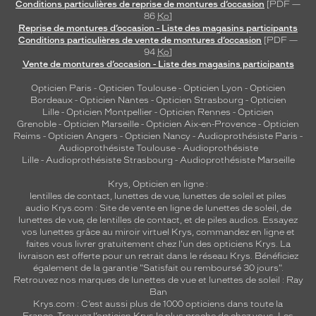
Conditions particulières de reprise de montures d’occasion
[PDF —
86
Ko
]
Reprise de montures d’occasion - Liste des magasins participants
Conditions particulières de vente de montures d’occasion
[PDF —
94
Ko
]
Vente de montures d’occasion - Liste des magasins participants
Opticien Paris
-
Opticien Toulouse
-
Opticien Lyon
-
Opticien
Bordeaux
-
Opticien Nantes
-
Opticien Strasbourg
-
Opticien
Lille
-
Opticien Montpellier
-
Opticien Rennes
-
Opticien
Grenoble
-
Opticien Marseille
-
Opticien Aix-en-Provence
-
Opticien
Reims
-
Opticien Angers
-
Opticien Nancy
-
Audioprothésiste Paris
-
Audioprothésiste Toulouse
-
Audioprothésiste
Lille
-
Audioprothésiste Strasbourg
-
Audioprothésiste Marseille
Krys, Opticien en ligne :
lentilles de contact
,
lunettes de vue
,
lunettes de soleil
et
piles
audio
Krys.com : Site de vente en ligne de lunettes de soleil, de
lunettes de vue, de
lentilles de contact
, et de piles audios. Essayez
vos lunettes grâce au miroir virtuel Krys, commandez en ligne et
faites vous livrer gratuitement chez l'un des opticiens Krys. La
livraison est offerte pour un retrait dans le réseau Krys. Bénéficiez
également de la garantie "Satisfait ou remboursé 30 jours".
Retrouvez nos marques de lunettes de vue et
lunettes de soleil : Ray
Ban
Krys.com : C’est aussi plus de 1000 opticiens dans toute la