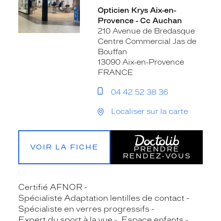
Opticien Krys Aix-en-
Provence - Cc Auchan
210 Avenue de Bredasque
Centre Commercial Jas de
Bouffan
13090 Aix-en-Provence
FRANCE
04 42 52 38 36
Localiser sur la carte
VOIR LA FICHE
PRENDRE
RENDEZ‑VOUS
Certifié AFNOR
Spécialiste Adaptation lentilles de contact
Spécialiste en verres progressifs
Expert du sport à la vue
Espace enfants