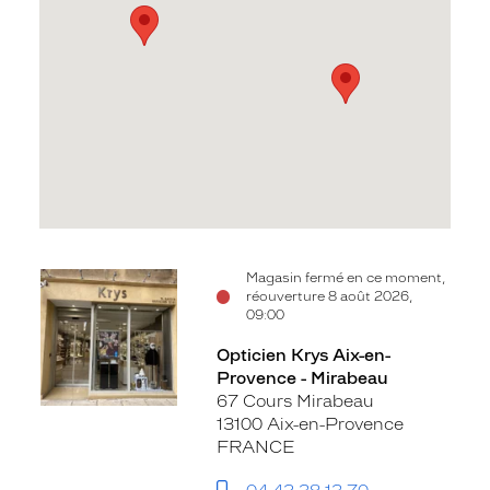
Voir
Voir
Magasin fermé en ce moment,
réouverture 8 août 2026,
la
la
09:00
fiche
fiche
Opticien Krys Aix-en-
Provence - Mirabeau
67 Cours Mirabeau
13100 Aix-en-Provence
FRANCE