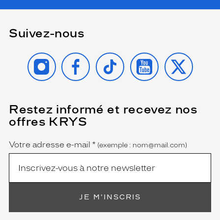
Suivez-nous
INSTAGRAM
FACEBOOK
TIKTOK
YOUTUBE
X
Restez informé et recevez nos
(Ce
champ
offres KRYS
est
Name
obligatoire)
Votre adresse e-mail
*
(exemple : nom@mail.com)
JE M'INSCRIS