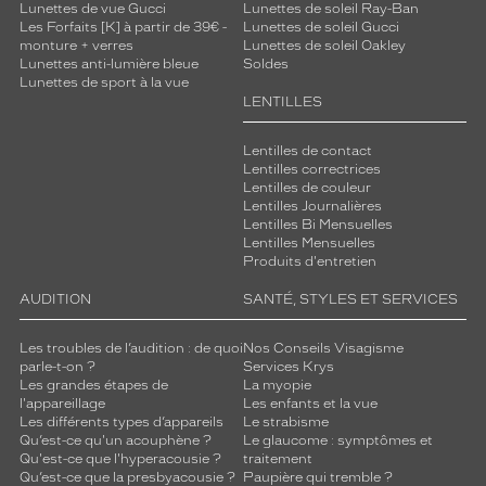
Lunettes de vue Gucci
Lunettes de soleil Ray-Ban
Les Forfaits [K] à partir de 39€ -
Lunettes de soleil Gucci
monture + verres
Lunettes de soleil Oakley
Lunettes anti-lumière bleue
Soldes
Lunettes de sport à la vue
LENTILLES
Lentilles de contact
Lentilles correctrices
Lentilles de couleur
Lentilles Journalières
Lentilles Bi Mensuelles
Lentilles Mensuelles
Produits d'entretien
AUDITION
SANTÉ, STYLES ET SERVICES
Les troubles de l’audition : de quoi
Nos Conseils Visagisme
parle-t-on ?
Services Krys
Les grandes étapes de
La myopie
l'appareillage
Les enfants et la vue
Les différents types d’appareils
Le strabisme
Qu’est-ce qu'un acouphène ?
Le glaucome : symptômes et
Qu'est-ce que l'hyperacousie ?
traitement
Qu’est-ce que la presbyacousie ?
Paupière qui tremble ?