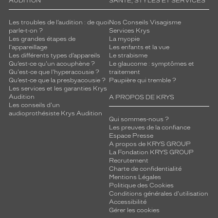
AUDITION
SANTÉ, STYLES ET SERVICES
Les troubles de l’audition : de quoi
Nos Conseils Visagisme
parle-t-on ?
Services Krys
Les grandes étapes de
La myopie
l'appareillage
Les enfants et la vue
Les différents types d’appareils
Le strabisme
Qu’est-ce qu'un acouphène ?
Le glaucome : symptômes et
Qu'est-ce que l'hyperacousie ?
traitement
Qu’est-ce que la presbyacousie ?
Paupière qui tremble ?
Les services et les garanties Krys
Audition
A PROPOS DE KRYS
Les conseils d'un
audioprothésiste Krys Audition
Qui sommes-nous ?
Les preuves de la confiance
Espace Presse
A propos de KRYS GROUP
La Fondation KRYS GROUP
Recrutement
Charte de confidentialité
Mentions Légales
Politique des Cookies
Conditions générales d'utilisation
Accessibilité
Gérer les cookies