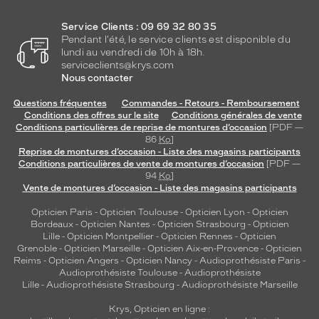
Service Clients : 09 69 32 80 35
Pendant l'été, le service clients est disponible du
lundi au vendredi de 10h à 18h.
serviceclients@krys.com
Nous contacter
Questions fréquentes
Commandes - Retours - Remboursement
Conditions des offres sur le site
Conditions générales de vente
Conditions particulières de reprise de montures d’occasion
[PDF —
86
Ko
]
Reprise de montures d’occasion - Liste des magasins participants
Conditions particulières de vente de montures d’occasion
[PDF —
94
Ko
]
Vente de montures d’occasion - Liste des magasins participants
Opticien Paris
-
Opticien Toulouse
-
Opticien Lyon
-
Opticien
Bordeaux
-
Opticien Nantes
-
Opticien Strasbourg
-
Opticien
Lille
-
Opticien Montpellier
-
Opticien Rennes
-
Opticien
Grenoble
-
Opticien Marseille
-
Opticien Aix-en-Provence
-
Opticien
Reims
-
Opticien Angers
-
Opticien Nancy
-
Audioprothésiste Paris
-
Audioprothésiste Toulouse
-
Audioprothésiste
Lille
-
Audioprothésiste Strasbourg
-
Audioprothésiste Marseille
Krys, Opticien en ligne :