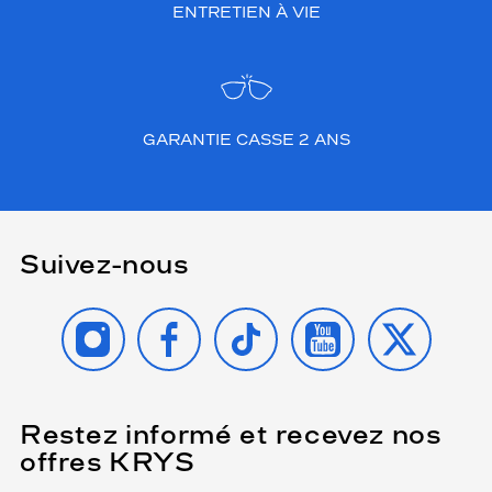
ENTRETIEN À VIE
GARANTIE CASSE 2 ANS
Suivez-nous
INSTAGRAM
FACEBOOK
TIKTOK
YOUTUBE
X
Restez informé et recevez nos
(Ce
champ
offres KRYS
est
Name
obligatoire)