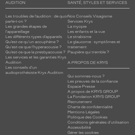
AUDITION
SANTÉ, STYLES ET SERVICES
Les troubles de l’audition : de quoi
Nos Conseils Visagisme
parle-t-on ?
Services Krys
Les grandes étapes de
La myopie
l'appareillage
Les enfants et la vue
Les différents types d’appareils
Le strabisme
Qu’est-ce qu'un acouphène ?
Le glaucome : symptômes et
Qu'est-ce que l'hyperacousie ?
traitement
Qu’est-ce que la presbyacousie ?
Paupière qui tremble ?
Les services et les garanties Krys
Audition
A PROPOS DE KRYS
Les conseils d'un
audioprothésiste Krys Audition
Qui sommes-nous ?
Les preuves de la confiance
Espace Presse
A propos de KRYS GROUP
La Fondation KRYS GROUP
Recrutement
Charte de confidentialité
Mentions Légales
Politique des Cookies
Conditions générales d'utilisation
Accessibilité
Gérer les cookies