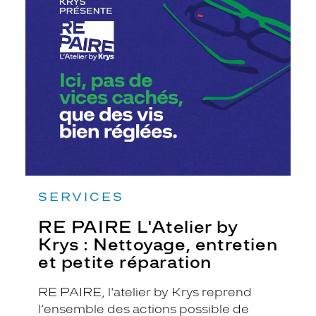
PAIRE
L'Atelier
by
Krys
:
Nettoyage,
entretien
et
petite
réparation
SERVICES
RE PAIRE L'Atelier by
Krys : Nettoyage, entretien
et petite réparation
RE PAIRE, l'atelier by Krys reprend
l’ensemble des actions possible de