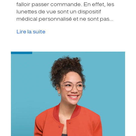
falloir passer commande. En effet, les
lunettes de vue sont un dispositif
médical personnalisé et ne sont pas
disponibles en stock en magasin.
Lire la suite
-
[Krys
avec
vous]