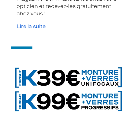
opticien et recevez-les gratuitement
chez vous !
Lire la suite
-
Forfaits
[K]
à
partir
de
39€