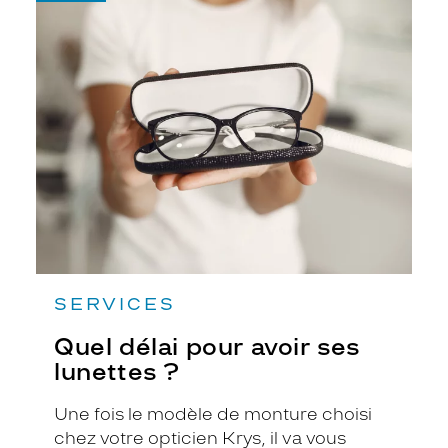
-
Quel
délai
pour
avoir
ses
lunettes
?
SERVICES
Quel délai pour avoir ses
lunettes ?
Une fois le modèle de monture choisi
chez votre opticien Krys, il va vous