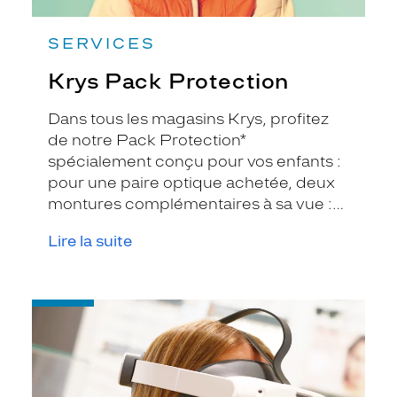
SERVICES
Krys Pack Protection
Dans tous les magasins Krys, profitez
de notre Pack Protection*
spécialement conçu pour vos enfants :
pour une paire optique achetée, deux
montures complémentaires à sa vue :
une paire solaire pour ses activités
Lire la suite
extérieures et une paire anti-lumière
bleue pour les écrans.
-
Casque
VR
Krys
x
Eyesoft