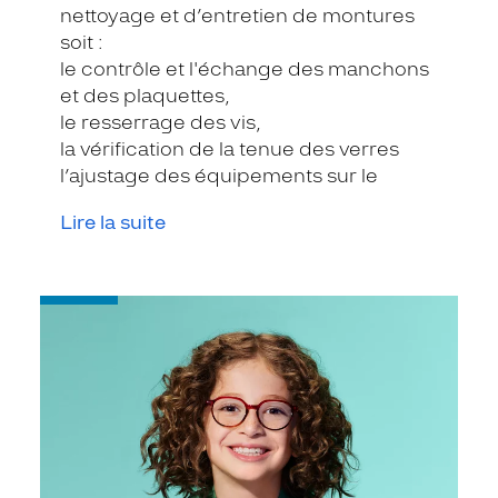
nettoyage et d’entretien de montures
soit :
le contrôle et l'échange des manchons
et des plaquettes,
le resserrage des vis,
la vérification de la tenue des verres
l’ajustage des équipements sur le
visage
Lire la suite
-
Garantie
Casse
et
Entretien
à
vie