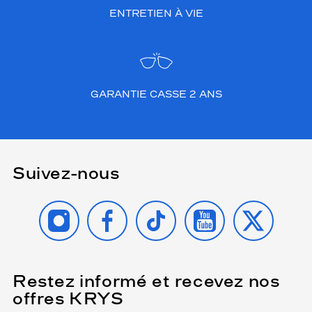
ENTRETIEN À VIE
GARANTIE CASSE 2 ANS
Suivez-nous
INSTAGRAM
FACEBOOK
TIKTOK
YOUTUBE
X
Restez informé et recevez nos
(Ce
champ
offres KRYS
est
Name
obligatoire)