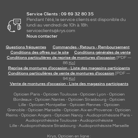
Service Clients : 09 69 32 80 35
Pendant l'été, le service clients est disponible du
lundi au vendredi de 10h à 18h.
serviceclients@krys.com
Nous contacter
Questions fréquentes
Commandes - Retours - Remboursement
Conditions des offres sur le site
Conditions générales de vente
Conditions particulières de reprise de montures d’occasion
[PDF —
86
Ko
]
Reprise de montures d’occasion - Liste des magasins participants
Conditions particulières de vente de montures d’occasion
[PDF —
94
Ko
]
Vente de montures d’occasion - Liste des magasins participants
Opticien Paris
-
Opticien Toulouse
-
Opticien Lyon
-
Opticien
Bordeaux
-
Opticien Nantes
-
Opticien Strasbourg
-
Opticien
Lille
-
Opticien Montpellier
-
Opticien Rennes
-
Opticien
Grenoble
-
Opticien Marseille
-
Opticien Aix-en-Provence
-
Opticien
Reims
-
Opticien Angers
-
Opticien Nancy
-
Audioprothésiste Paris
-
Audioprothésiste Toulouse
-
Audioprothésiste
Lille
-
Audioprothésiste Strasbourg
-
Audioprothésiste Marseille
Krys, Opticien en ligne :