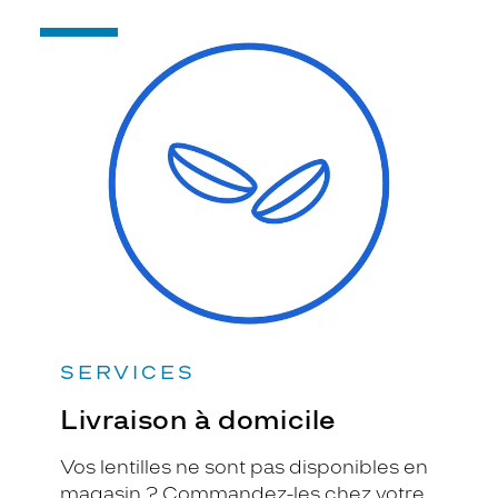
-
Livraison
à
domicile
SERVICES
Livraison à domicile
Vos lentilles ne sont pas disponibles en
magasin ? Commandez-les chez votre