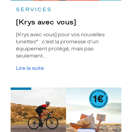
SERVICES
[Krys avec vous]
[Krys avec vous] pour vos nouvelles
lunettes* : c'est la promesse d’un
équipement protégé, mais pas
seulement…
Lire la suite
-
Choisissez
une
2ème
paire
aussi
active
que