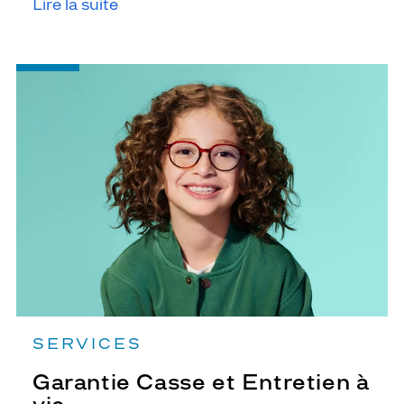
Lire la suite
-
Garantie
Casse
et
Entretien
à
vie
SERVICES
Garantie Casse et Entretien à