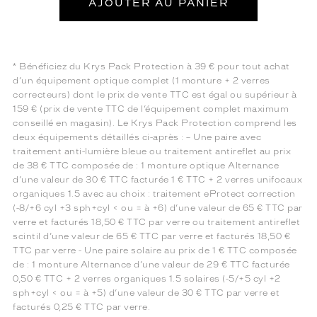
AJOUTER AU PANIER
* Bénéficiez du Krys Pack Protection à 39 € pour tout achat
d’un équipement optique complet (1 monture + 2 verres
correcteurs) dont le prix de vente TTC est égal ou supérieur à
159 € (prix de vente TTC de l’équipement complet maximum
conseillé en magasin). Le Krys Pack Protection comprend les
deux équipements détaillés ci-après : – Une paire avec
traitement anti-lumière bleue ou traitement antireflet au prix
de 38 € TTC composée de : 1 monture optique Alternance
d’une valeur de 30 € TTC facturée 1 € TTC + 2 verres unifocaux
organiques 1.5 avec au choix : traitement eProtect correction
(-8/+6 cyl +3 sph+cyl < ou = à +6) d’une valeur de 65 € TTC par
verre et facturés 18,50 € TTC par verre ou traitement antireflet
scintil d’une valeur de 65 € TTC par verre et facturés 18,50 €
TTC par verre - Une paire solaire au prix de 1 € TTC composée
de : 1 monture Alternance d’une valeur de 29 € TTC facturée
0,50 € TTC + 2 verres organiques 1.5 solaires (-5/+5 cyl +2
sph+cyl < ou = à +5) d’une valeur de 30 € TTC par verre et
facturés 0,25 € TTC par verre.