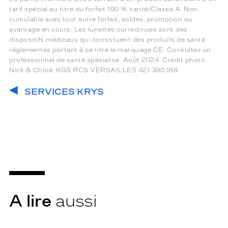
tarif spécial au titre du forfait 100 % santé/Classe A. Non
cumulable avec tout autre forfait, soldes, promotion ou
avantage en cours. Les lunettes correctrices sont des
dispositifs médicaux qui constituent des produits de santé
réglementés portant à ce titre le marquage CE. Consultez un
professionnel de santé spécialisé. Août 2024. Crédit photo :
Nick & Chloé. KGS RCS VERSAILLES 421 390 188.
SERVICES KRYS
A lire
aussi