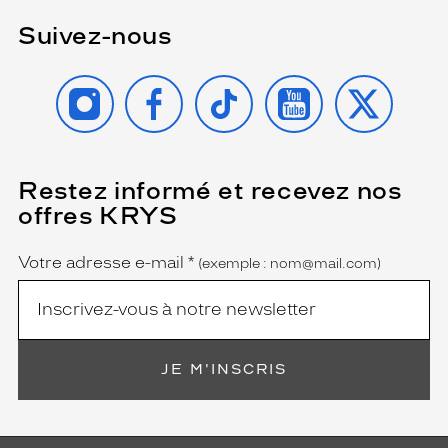
Suivez-nous
INSTAGRAM
FACEBOOK
TIKTOK
YOUTUBE
X
Restez informé et recevez nos
(Ce
champ
offres KRYS
est
Name
obligatoire)
Votre adresse e-mail
*
(exemple : nom@mail.com)
JE M'INSCRIS