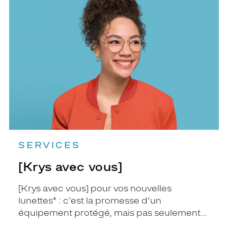
[Krys
avec
vous]
SERVICES
[Krys avec vous]
[Krys avec vous] pour vos nouvelles
lunettes* : c'est la promesse d’un
équipement protégé, mais pas seulement…