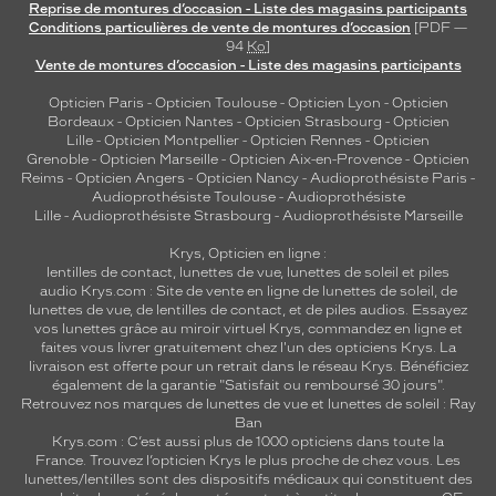
Reprise de montures d’occasion - Liste des magasins participants
Conditions particulières de vente de montures d’occasion
[PDF —
94
Ko
]
Vente de montures d’occasion - Liste des magasins participants
Opticien Paris
-
Opticien Toulouse
-
Opticien Lyon
-
Opticien
Bordeaux
-
Opticien Nantes
-
Opticien Strasbourg
-
Opticien
Lille
-
Opticien Montpellier
-
Opticien Rennes
-
Opticien
Grenoble
-
Opticien Marseille
-
Opticien Aix-en-Provence
-
Opticien
Reims
-
Opticien Angers
-
Opticien Nancy
-
Audioprothésiste Paris
-
Audioprothésiste Toulouse
-
Audioprothésiste
Lille
-
Audioprothésiste Strasbourg
-
Audioprothésiste Marseille
Krys, Opticien en ligne :
lentilles de contact
,
lunettes de vue
,
lunettes de soleil
et
piles
audio
Krys.com : Site de vente en ligne de lunettes de soleil, de
lunettes de vue, de
lentilles de contact
, et de piles audios. Essayez
vos lunettes grâce au miroir virtuel Krys, commandez en ligne et
faites vous livrer gratuitement chez l'un des opticiens Krys. La
livraison est offerte pour un retrait dans le réseau Krys. Bénéficiez
également de la garantie "Satisfait ou remboursé 30 jours".
Retrouvez nos marques de lunettes de vue et
lunettes de soleil : Ray
Ban
Krys.com : C’est aussi plus de 1000 opticiens dans toute la
France.
Trouvez l’opticien Krys le plus proche de chez vous
. Les
lunettes/lentilles sont des dispositifs médicaux qui constituent des