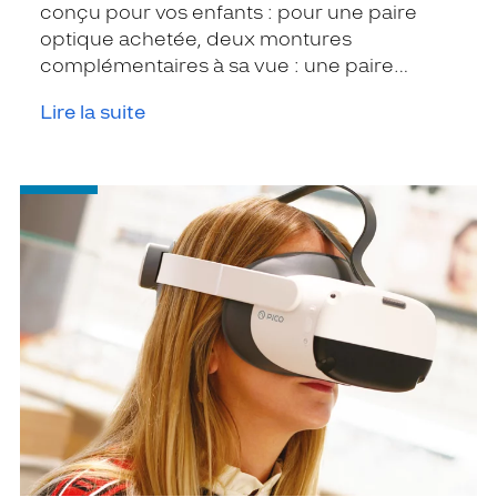
conçu pour vos enfants : pour une paire
optique achetée, deux montures
complémentaires à sa vue : une paire
solaire pour ses activités extérieures et une
Lire la suite
paire anti-lumière bleue pour les écrans.
-
Casque
VR
Krys
x
Eyesoft