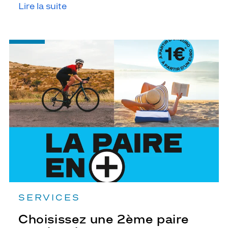
Lire la suite
-
Choisissez
une
2ème
paire
aussi
active
que
vous
SERVICES
Choisissez une 2ème paire