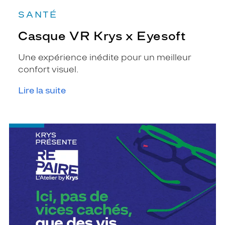
SANTÉ
Casque VR Krys x Eyesoft
Une expérience inédite pour un meilleur
confort visuel.
Lire la suite
-
RE
PAIRE
L'Atelier
by
Krys
:
Nettoyage,
entretien
et
petite