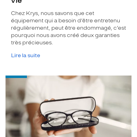
vie
Chez Krys, nous savons que cet
équipement qui a besoin d’être entretenu
régulièrement, peut être endommagé, c’est
pourquoi nous avons créé deux garanties
très précieuses.
Lire la suite
-
Quel
délai
pour
avoir
ses
lunettes
?