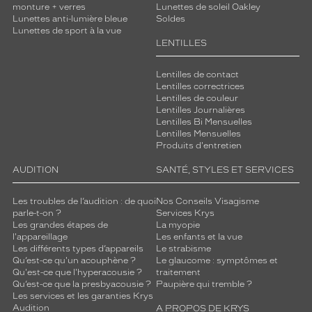
monture + verres
Lunettes de soleil Oakley
Lunettes anti-lumière bleue
Soldes
Lunettes de sport à la vue
LENTILLES
Lentilles de contact
Lentilles correctrices
Lentilles de couleur
Lentilles Journalières
Lentilles Bi Mensuelles
Lentilles Mensuelles
Produits d'entretien
AUDITION
SANTÉ, STYLES ET SERVICES
Les troubles de l’audition : de quoi
Nos Conseils Visagisme
parle-t-on ?
Services Krys
Les grandes étapes de
La myopie
l'appareillage
Les enfants et la vue
Les différents types d’appareils
Le strabisme
Qu’est-ce qu'un acouphène ?
Le glaucome : symptômes et
Qu'est-ce que l'hyperacousie ?
traitement
Qu’est-ce que la presbyacousie ?
Paupière qui tremble ?
Les services et les garanties Krys
Audition
A PROPOS DE KRYS