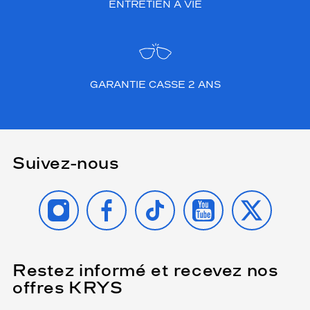
ENTRETIEN À VIE
GARANTIE CASSE 2 ANS
Suivez-nous
INSTAGRAM
FACEBOOK
TIKTOK
YOUTUBE
X
Restez informé et recevez nos
(Ce
champ
offres KRYS
est
Name
obligatoire)