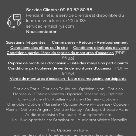
Service Clients : 09 69 32 80 35
Pendant l'été, le service clients est disponible du
lundi au vendredi de 10h à 18h.
serviceclients@krys.com
Nous contacter
Questions fréquentes
Commandes - Retours - Remboursement
Conditions des offres sur le site
Conditions générales de vente
Conditions particulières de reprise de montures d’occasion
[PDF —
86
Ko
]
Reprise de montures d’occasion - Liste des magasins participants
Conditions particulières de vente de montures d’occasion
[PDF —
94
Ko
]
Vente de montures d’occasion - Liste des magasins participants
Opticien Paris
-
Opticien Toulouse
-
Opticien Lyon
-
Opticien
Bordeaux
-
Opticien Nantes
-
Opticien Strasbourg
-
Opticien
Lille
-
Opticien Montpellier
-
Opticien Rennes
-
Opticien
Grenoble
-
Opticien Marseille
-
Opticien Aix-en-Provence
-
Opticien
Reims
-
Opticien Angers
-
Opticien Nancy
-
Audioprothésiste Paris
-
Audioprothésiste Toulouse
-
Audioprothésiste
Lille
-
Audioprothésiste Strasbourg
-
Audioprothésiste Marseille
Krys, Opticien en ligne :
lentilles de contact
,
lunettes de vue
,
lunettes de soleil
et
piles