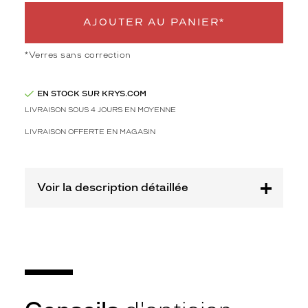
3
Polarisant
AJOUTER AU PANIER*
Non
*Verres sans correction
Type
de
montage
EN STOCK SUR KRYS.COM
LIVRAISON SOUS 4 JOURS EN MOYENNE
Cerclé
Taille
LIVRAISON OFFERTE EN MAGASIN
de
monture
XS
Voir la description détaillée
Matière
Plastique
Fournisseur
Codir
Marque
Alternance