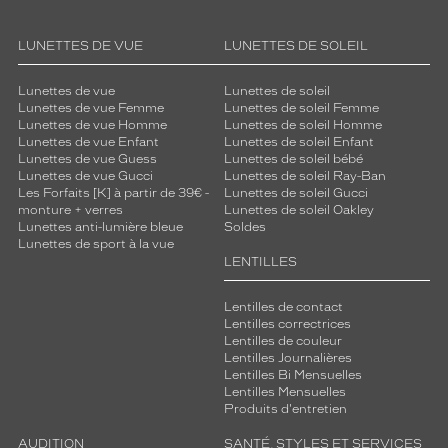
LUNETTES DE VUE
LUNETTES DE SOLEIL
Lunettes de vue
Lunettes de soleil
Lunettes de vue Femme
Lunettes de soleil Femme
Lunettes de vue Homme
Lunettes de soleil Homme
Lunettes de vue Enfant
Lunettes de soleil Enfant
Lunettes de vue Guess
Lunettes de soleil bébé
Lunettes de vue Gucci
Lunettes de soleil Ray-Ban
Les Forfaits [K] à partir de 39€ -
Lunettes de soleil Gucci
monture + verres
Lunettes de soleil Oakley
Lunettes anti-lumière bleue
Soldes
Lunettes de sport à la vue
LENTILLES
Lentilles de contact
Lentilles correctrices
Lentilles de couleur
Lentilles Journalières
Lentilles Bi Mensuelles
Lentilles Mensuelles
Produits d'entretien
AUDITION
SANTÉ, STYLES ET SERVICES