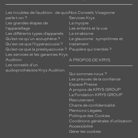
Les troubles de l’audition : de quoi
Nos Conseils Visagisme
parle-t-on ?
Services Krys
Les grandes étapes de
La myopie
l'appareillage
Les enfants et la vue
Les différents types d’appareils
Le strabisme
Qu’est-ce qu'un acouphène ?
Le glaucome : symptômes et
Qu'est-ce que l'hyperacousie ?
traitement
Qu’est-ce que la presbyacousie ?
Paupière qui tremble ?
Les services et les garanties Krys
Audition
A PROPOS DE KRYS
Les conseils d'un
audioprothésiste Krys Audition
Qui sommes-nous ?
Les preuves de la confiance
Espace Presse
A propos de KRYS GROUP
La Fondation KRYS GROUP
Recrutement
Charte de confidentialité
Mentions Légales
Politique des Cookies
Conditions générales d'utilisation
Accessibilité
Gérer les cookies