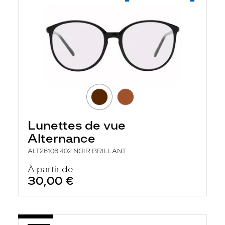
r
e
c
h
e
r
c
h
e
e
t
r
e
c
Lunettes de vue
h
a
Alternance
r
g
ALT26106 402 NOIR BRILLANT
e
À partir de
l
a
30,00 €
p
a
g
e