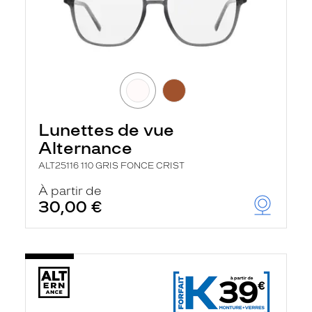
i
l
t
r
e
l
a
n
c
e
a
Lunettes de vue
u
t
Alternance
o
ALT25116 110 GRIS FONCE CRIST
m
a
À partir de
t
i
30,00 €
q
u
e
m
e
n
t
l
a