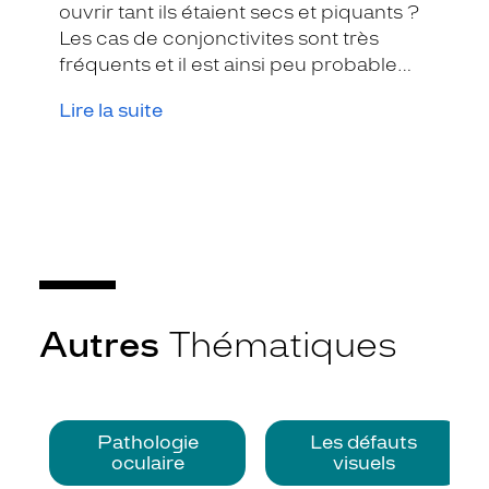
ouvrir tant ils étaient secs et piquants ?
Les cas de conjonctivites sont très
fréquents et il est ainsi peu probable
que vous ayez pu y échapper. Voici
Lire la suite
donc quelques conseils pour la traiter
au mieux.
Autres
Thématiques
Pathologie
Les défauts
oculaire
visuels