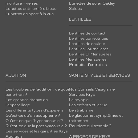
monture + verres
Lunettes de soleil Oakley
Lunettes anti-lumière bleue
Soldes
Lunettes de sport à la vue
LENTILLES
Lentilles de contact
Lentilles correctrices
Lentilles de couleur
Lentilles Journalières
Lentilles Bi Mensuelles
Lentilles Mensuelles
Produits d'entretien
AUDITION
SANTÉ, STYLES ET SERVICES
Les troubles de l’audition : de quoi
Nos Conseils Visagisme
parle-t-on ?
Services Krys
Les grandes étapes de
La myopie
l'appareillage
Les enfants et la vue
Les différents types d’appareils
Le strabisme
Qu’est-ce qu'un acouphène ?
Le glaucome : symptômes et
Qu'est-ce que l'hyperacousie ?
traitement
Qu’est-ce que la presbyacousie ?
Paupière qui tremble ?
Les services et les garanties Krys
Audition
A PROPOS DE KRYS