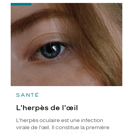
-
L'herpès
de
l'œil
SANTÉ
L'herpès de l'œil
L’herpès oculaire est une infection
virale de l'œil. Il constitue la première