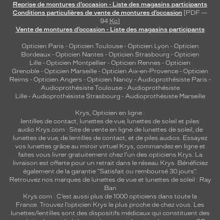
Reprise de montures d’occasion - Liste des magasins participants
Conditions particulières de vente de montures d’occasion
[PDF —
94
Ko
]
Vente de montures d’occasion - Liste des magasins participants
Opticien Paris
-
Opticien Toulouse
-
Opticien Lyon
-
Opticien
Bordeaux
-
Opticien Nantes
-
Opticien Strasbourg
-
Opticien
Lille
-
Opticien Montpellier
-
Opticien Rennes
-
Opticien
Grenoble
-
Opticien Marseille
-
Opticien Aix-en-Provence
-
Opticien
Reims
-
Opticien Angers
-
Opticien Nancy
-
Audioprothésiste Paris
-
Audioprothésiste Toulouse
-
Audioprothésiste
Lille
-
Audioprothésiste Strasbourg
-
Audioprothésiste Marseille
Krys, Opticien en ligne :
lentilles de contact
,
lunettes de vue
,
lunettes de soleil
et
piles
audio
Krys.com : Site de vente en ligne de lunettes de soleil, de
lunettes de vue, de
lentilles de contact
, et de piles audios. Essayez
vos lunettes grâce au miroir virtuel Krys, commandez en ligne et
faites vous livrer gratuitement chez l'un des opticiens Krys. La
livraison est offerte pour un retrait dans le réseau Krys. Bénéficiez
également de la garantie "Satisfait ou remboursé 30 jours".
Retrouvez nos marques de lunettes de vue et
lunettes de soleil : Ray
Ban
Krys.com : C’est aussi plus de 1000 opticiens dans toute la
France.
Trouvez l’opticien Krys le plus proche de chez vous
. Les
lunettes/lentilles sont des dispositifs médicaux qui constituent des