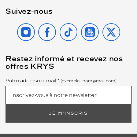
Suivez-nous
INSTAGRAM
FACEBOOK
TIKTOK
YOUTUBE
X
Restez informé et recevez nos
(Ce
champ
offres KRYS
est
Name
obligatoire)
Votre adresse e-mail
*
(exemple : nom@mail.com)
JE M'INSCRIS