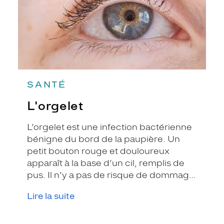
SANTÉ
L'orgelet
L’orgelet est une infection bactérienne
bénigne du bord de la paupière. Un
petit bouton rouge et douloureux
apparaît à la base d’un cil, remplis de
pus. Il n’y a pas de risque de dommage
sur l'œil et ce n’est pas contagieux. Il
Lire la suite
disparaît naturellement au bout d’une
semaine environ.