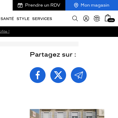
Prendre un RDV
Mon magasin
Mon
Afficher
SANTÉ
STYLE
SERVICES
vide
panie
la
recherche
fite !
Partagez sur :
PARTAGEZ
PARTAGEZ
PARTAGEZ
CETTE
CETTE
CETTE
PAGE
PAGE
PAGE
SUR
SUR
PAR
FACEBOOK
TWITTER
E-
MAIL