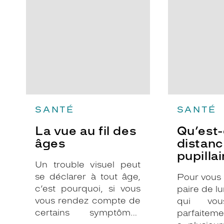
des
distance
âges
pupillaire
?
SANTÉ
SANTÉ
La vue au fil des
Qu’est-
âges
distan
pupillai
Un trouble visuel peut
se déclarer à tout âge,
Pour vous
c’est pourquoi, si vous
paire de l
vous rendez compte de
qui vou
certains symptômes
parfaiteme