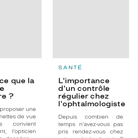
chez
l'ophtalmologiste
SANTÉ
ce que la
L'importance
ce
d'un contrôle
re ?
régulier chez
l'ophtalmologiste
 proposer une
unettes de vue
Depuis combien de
s convient
temps n'avez-vous pas
nt, l’opticien
pris rendez-vous chez