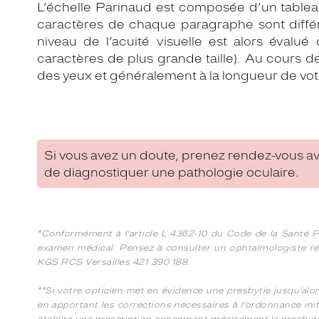
L’échelle Parinaud est composée d’un tablea
caractères de chaque paragraphe sont différe
niveau de l’acuité visuelle est alors évalué 
caractères de plus grande taille). Au cours de
des yeux et généralement à la longueur de vot
Si vous avez un doute, prenez rendez-vous av
de diagnostiquer une pathologie oculaire.
*Conformément à l’article L.4362-10 du Code de la Santé Pu
examen médical. Pensez à consulter un ophtalmologiste rég
KGS RCS Versailles 421 390 188.
**Si votre opticien met en évidence une presbytie jusqu’alo
en apportant les corrections nécessaires à l’ordonnance initi