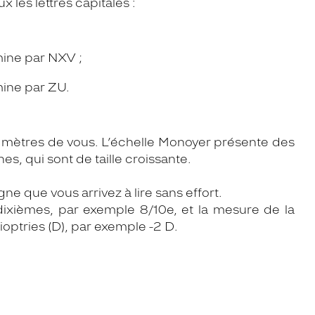
x les lettres capitales :
rmine par NXV ;
rmine par ZU.
5 mètres de vous. L’échelle Monoyer présente des
es, qui sont de taille croissante.
igne que vous arrivez à lire sans effort.
n dixièmes, par exemple 8/10e, et la mesure de la
ioptries (D), par exemple -2 D.