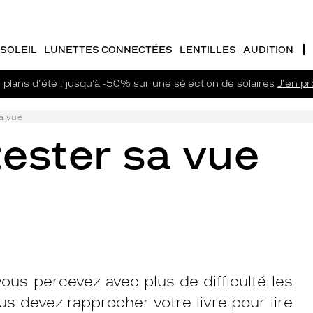
SOLEIL
LUNETTES CONNECTÉES
LENTILLES
AUDITION
plans d'été : jusqu’à -50% sur une sélection de solaires
J'en pro
a vue
ester sa vue
ous percevez avec plus de difficulté les
s devez rapprocher votre livre pour lire