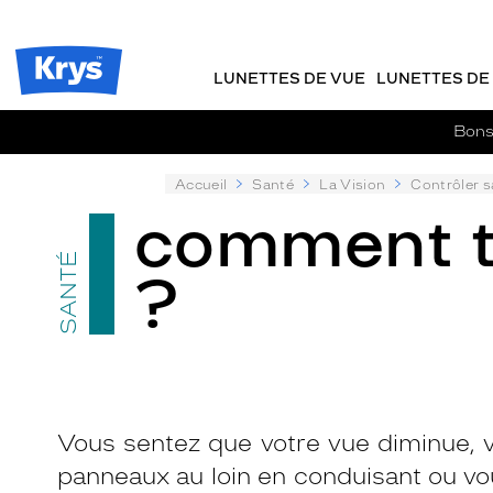
m
J
ER AU
TENU
y
e
CIPAL
Opticien
K
r
Krys
r
e
LUNETTES DE VUE
LUNETTES DE 
-
y
-
s
c
La
Bons 
o
confiance
m
vous
m
Accueil
Santé
La Vision
Contrôler s
va
a
comment t
si
n
bien
d
SANTÉ
?
e
Vous sentez que votre vue diminue, v
panneaux au loin en conduisant ou vou