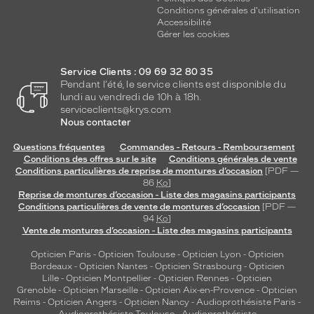
Conditions générales d'utilisation
Accessibilité
Gérer les cookies
Service Clients : 09 69 32 80 35
Pendant l'été, le service clients est disponible du
lundi au vendredi de 10h à 18h.
serviceclients@krys.com
Nous contacter
Questions fréquentes
Commandes - Retours - Remboursement
Conditions des offres sur le site
Conditions générales de vente
Conditions particulières de reprise de montures d’occasion
[PDF —
86
Ko
]
Reprise de montures d’occasion - Liste des magasins participants
Conditions particulières de vente de montures d’occasion
[PDF —
94
Ko
]
Vente de montures d’occasion - Liste des magasins participants
Opticien Paris
-
Opticien Toulouse
-
Opticien Lyon
-
Opticien
Bordeaux
-
Opticien Nantes
-
Opticien Strasbourg
-
Opticien
Lille
-
Opticien Montpellier
-
Opticien Rennes
-
Opticien
Grenoble
-
Opticien Marseille
-
Opticien Aix-en-Provence
-
Opticien
Reims
-
Opticien Angers
-
Opticien Nancy
-
Audioprothésiste Paris
-