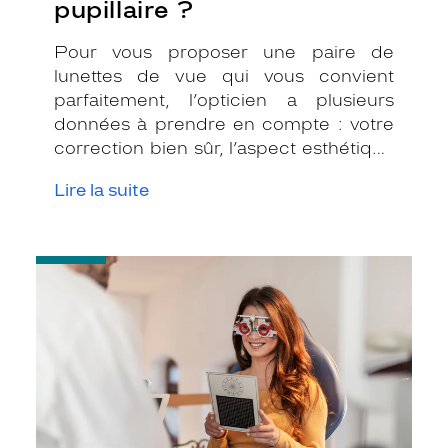
pupillaire ?
Pour vous proposer une paire de
lunettes de vue qui vous convient
parfaitement, l’opticien a plusieurs
données à prendre en compte : votre
correction bien sûr, l’aspect esthétique
de la monture mais il a également
Lire la suite
besoin de mesures anatomiques,
notamment l’écart pupillaire.
-
L'importance
d'un
contrôle
régulier
chez
l'ophtalmologiste