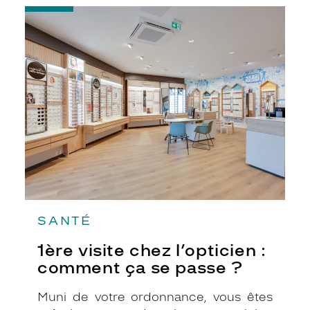
-
1ère
visite
chez
l’opticien
:
comment
ça
se
passe
?
SANTÉ
1ère visite chez l’opticien :
comment ça se passe ?
Muni de votre ordonnance, vous êtes