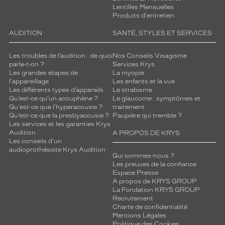
Lentilles Mensuelles
Produits d'entretien
AUDITION
SANTÉ, STYLES ET SERVICES
Les troubles de l’audition : de quoi
Nos Conseils Visagisme
parle-t-on ?
Services Krys
Les grandes étapes de
La myopie
l'appareillage
Les enfants et la vue
Les différents types d’appareils
Le strabisme
Qu’est-ce qu'un acouphène ?
Le glaucome : symptômes et
Qu'est-ce que l'hyperacousie ?
traitement
Qu’est-ce que la presbyacousie ?
Paupière qui tremble ?
Les services et les garanties Krys
Audition
A PROPOS DE KRYS
Les conseils d'un
audioprothésiste Krys Audition
Qui sommes-nous ?
Les preuves de la confiance
Espace Presse
A propos de KRYS GROUP
La Fondation KRYS GROUP
Recrutement
Charte de confidentialité
Mentions Légales
Politique des Cookies