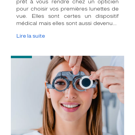
prêt à vous rendre chez un opticien
pour choisir vos premières lunettes de
vue. Elles sont certes un dispositif
médical mais elles sont aussi devenues
un véritable accessoire de mode avec
Lire la suite
lequel vous allez pouvoir vous faire
plaisir ! Nous avons demandé à Franck
Lacroix, opticien Krys à Castelsarrasin
-
dans le Tarn-et-Garonne, de nous
Tester
expliquer comment se déroule une
votre
première visite.
acuité
visuelle