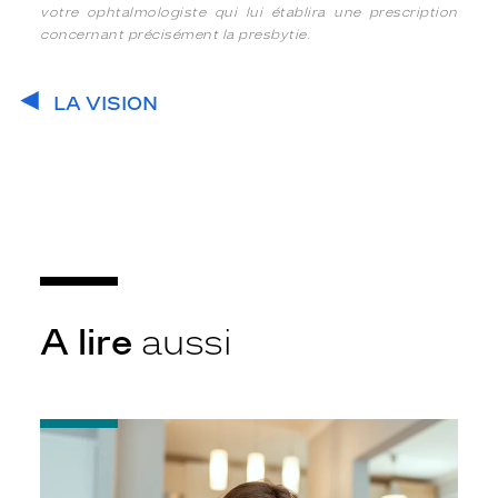
votre ophtalmologiste qui lui établira une prescription
concernant précisément la presbytie.
LA VISION
A lire
aussi
-
La
vue
au