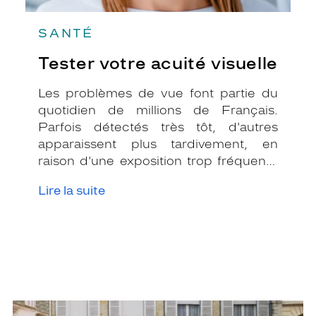
SANTÉ
Tester votre acuité visuelle
Les problèmes de vue font partie du
quotidien de millions de Français.
Parfois détectés très tôt, d'autres
apparaissent plus tardivement, en
raison d'une exposition trop fréquente
à l'écran d'un ordinateur par exemple,
Lire la suite
ou d'un simple vieillissement de
l'organe. Au moindre doute, un test de
vue s'impose !