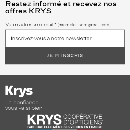
Restez informé et recevez nos
(Ce
champ
offres KRYS
est
Name
obligatoire)
Votre adresse e-mail
*
(exemple : nom@mail.com)
JE M'INSCRIS
La confiance
vous va si bien