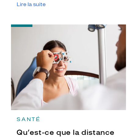
Lire la suite
consulter un ophtalmologiste.
-
Qu’est-
ce
que
la
distance
pupillaire
?
SANTÉ
Qu’est-ce que la distance