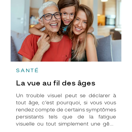
fil
des
âges
SANTÉ
La vue au fil des âges
Un trouble visuel peut se déclarer à
tout âge, c’est pourquoi, si vous vous
rendez compte de certains symptômes
persistants tels que de la fatigue
visuelle ou tout simplement une gêne
au niveau des yeux, il est important de