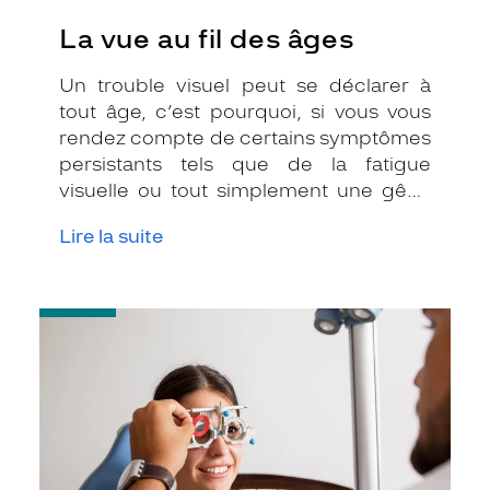
La vue au fil des âges
Un trouble visuel peut se déclarer à
tout âge, c’est pourquoi, si vous vous
rendez compte de certains symptômes
persistants tels que de la fatigue
visuelle ou tout simplement une gêne
au niveau des yeux, il est important de
Lire la suite
consulter un ophtalmologiste.
-
Qu’est-
ce
que
la
distance
pupillaire
?