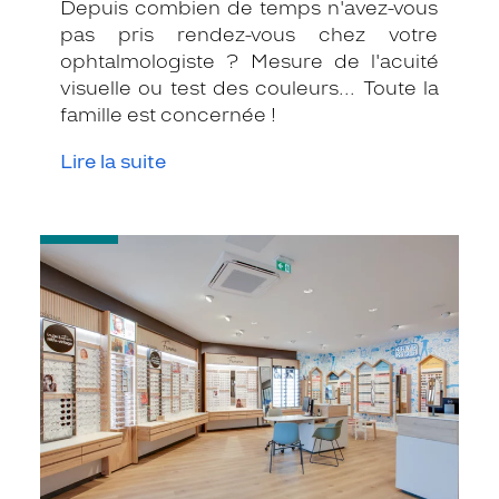
Depuis combien de temps n'avez-vous
pas pris rendez-vous chez votre
ophtalmologiste ? Mesure de l'acuité
visuelle ou test des couleurs... Toute la
famille est concernée !
Lire la suite
-
1ère
visite
chez
l’opticien
:
comment
ça
se
passe
?