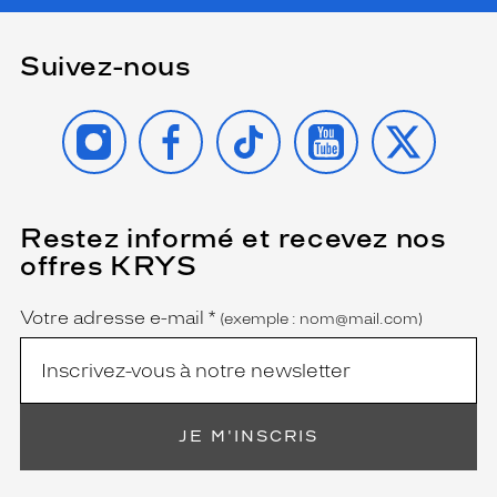
Suivez-nous
INSTAGRAM
FACEBOOK
TIKTOK
YOUTUBE
X
Restez informé et recevez nos
(Ce
champ
offres KRYS
est
Name
obligatoire)
Votre adresse e-mail
*
(exemple : nom@mail.com)
JE M'INSCRIS