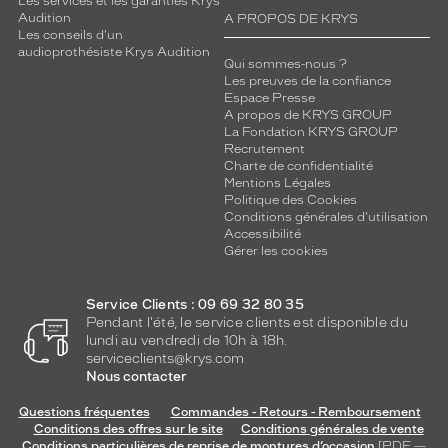
Les services et les garanties Krys
Audition
A PROPOS DE KRYS
Les conseils d'un
audioprothésiste Krys Audition
Qui sommes-nous ?
Les preuves de la confiance
Espace Presse
A propos de KRYS GROUP
La Fondation KRYS GROUP
Recrutement
Charte de confidentialité
Mentions Légales
Politique des Cookies
Conditions générales d'utilisation
Accessibilité
Gérer les cookies
Service Clients : 09 69 32 80 35
Pendant l'été, le service clients est disponible du
lundi au vendredi de 10h à 18h.
serviceclients@krys.com
Nous contacter
Questions fréquentes
Commandes - Retours - Remboursement
Conditions des offres sur le site
Conditions générales de vente
Conditions particulières de reprise de montures d’occasion
[PDF —