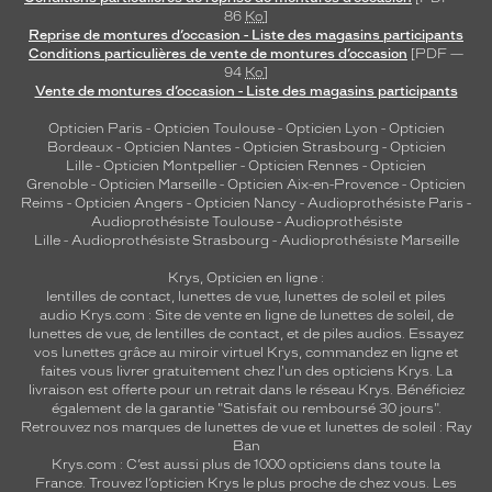
86
Ko
]
Reprise de montures d’occasion - Liste des magasins participants
Conditions particulières de vente de montures d’occasion
[PDF —
94
Ko
]
Vente de montures d’occasion - Liste des magasins participants
Opticien Paris
-
Opticien Toulouse
-
Opticien Lyon
-
Opticien
Bordeaux
-
Opticien Nantes
-
Opticien Strasbourg
-
Opticien
Lille
-
Opticien Montpellier
-
Opticien Rennes
-
Opticien
Grenoble
-
Opticien Marseille
-
Opticien Aix-en-Provence
-
Opticien
Reims
-
Opticien Angers
-
Opticien Nancy
-
Audioprothésiste Paris
-
Audioprothésiste Toulouse
-
Audioprothésiste
Lille
-
Audioprothésiste Strasbourg
-
Audioprothésiste Marseille
Krys, Opticien en ligne :
lentilles de contact
,
lunettes de vue
,
lunettes de soleil
et
piles
audio
Krys.com : Site de vente en ligne de lunettes de soleil, de
lunettes de vue, de
lentilles de contact
, et de piles audios. Essayez
vos lunettes grâce au miroir virtuel Krys, commandez en ligne et
faites vous livrer gratuitement chez l'un des opticiens Krys. La
livraison est offerte pour un retrait dans le réseau Krys. Bénéficiez
également de la garantie "Satisfait ou remboursé 30 jours".
Retrouvez nos marques de lunettes de vue et
lunettes de soleil : Ray
Ban
Krys.com : C’est aussi plus de 1000 opticiens dans toute la
France.
Trouvez l’opticien Krys le plus proche de chez vous
. Les