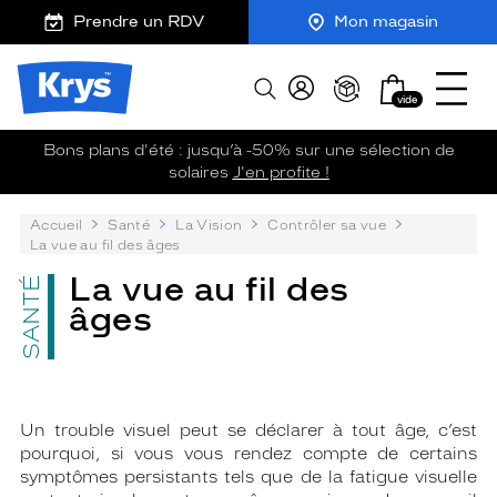
m
J
Ouvrir
ER AU
Prendre un RDV
Mon magasin
TENU
y
e
le
CIPAL
K
r
menu
Opticien
r
e
Mon
Afficher
Krys
y
-
vide
panier
la
-
s
c
recherche
La
o
Bons plans d'été : jusqu’à -50% sur une sélection de
confiance
m
solaires
J'en profite !
vous
m
va
a
P
Accueil
Santé
La Vision
Contrôler sa vue
n
si
su
La vue au fil des âges
d
bien
:
e
La vue au fil des
SANTÉ
âges
Un trouble visuel peut se déclarer à tout âge, c’est
pourquoi, si vous vous rendez compte de certains
symptômes persistants tels que de la fatigue visuelle