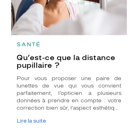
SANTÉ
Qu’est-ce que la distance
pupillaire ?
Pour vous proposer une paire de
lunettes de vue qui vous convient
parfaitement, l’opticien a plusieurs
données à prendre en compte : votre
correction bien sûr, l’aspect esthétique
de la monture mais il a également
Lire la suite
besoin de mesures anatomiques,
notamment l’écart pupillaire.