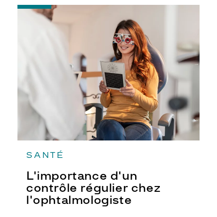
-
L'importance
d'un
contrôle
régulier
chez
l'ophtalmologiste
SANTÉ
L'importance d'un
contrôle régulier chez
l'ophtalmologiste