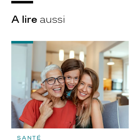
A lire
aussi
-
La
vue
au
fil
des
âges
SANTÉ