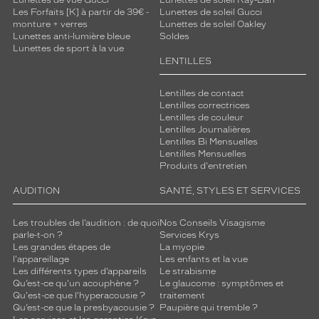
Lunettes de vue Gucci
Lunettes de soleil Ray-Ban
Les Forfaits [K] à partir de 39€ -
Lunettes de soleil Gucci
monture + verres
Lunettes de soleil Oakley
Lunettes anti-lumière bleue
Soldes
Lunettes de sport à la vue
LENTILLES
Lentilles de contact
Lentilles correctrices
Lentilles de couleur
Lentilles Journalières
Lentilles Bi Mensuelles
Lentilles Mensuelles
Produits d'entretien
AUDITION
SANTÉ, STYLES ET SERVICES
Les troubles de l’audition : de quoi
Nos Conseils Visagisme
parle-t-on ?
Services Krys
Les grandes étapes de
La myopie
l'appareillage
Les enfants et la vue
Les différents types d’appareils
Le strabisme
Qu’est-ce qu'un acouphène ?
Le glaucome : symptômes et
Qu'est-ce que l'hyperacousie ?
traitement
Qu’est-ce que la presbyacousie ?
Paupière qui tremble ?