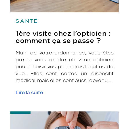
SANTÉ
1ère visite chez l’opticien :
comment ça se passe ?
Muni de votre ordonnance, vous êtes
prêt à vous rendre chez un opticien
pour choisir vos premières lunettes de
vue. Elles sont certes un dispositif
médical mais elles sont aussi devenues
un véritable accessoire de mode avec
Lire la suite
lequel vous allez pouvoir vous faire
plaisir ! Nous avons demandé à Franck
Lacroix, opticien Krys à Castelsarrasin
-
dans le Tarn-et-Garonne, de nous
Tester
expliquer comment se déroule une
votre
première visite.