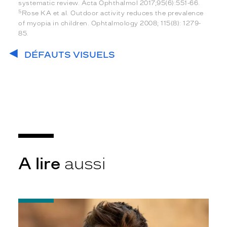
systematic review. Acta Ophthalmol 2017;95(6):551-66.
5
Rose KA et al. Outdoor activity reduces the prevalence
of myopia in children. Ophtalmology 2008; 115(8): 1279-
85.
DÉFAUTS VISUELS
A lire
aussi
-
Les
verres