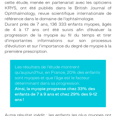
cette étude, menée en partenariat avec les opticiens
KRYS, ont été publiés dans le British Journal of
Ophthalmology, revue scientifique internationale de
référence dans le domaine de l’ophtalmologie.
Durant près de 7 ans, 136 333 enfants myopes, âgés
de 4 à 17 ans ont été suivis afin d’évaluer la
progression de la myopie au fil du temps et tirer
d’importantes informations sur son processus
d’évolution et sur l’importance du degré de myopie à la
première prescription.
Les résultats de l’étude montrent
qu’aujourd’hui, en France, 20% des enfants
sont myopes et que l’âge est le facteur
déterminant dans sa progression.
Ainsi, la myopie progresse chez 33% des
enfants de 7 à 9 ans et chez 29% des 9-12
ans !
Autre résultat inédit : les enfants les plus myopes ont