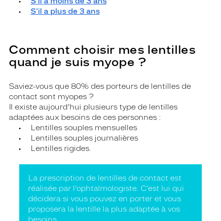
•
S'il a moins de 3 ans
•
S'il a plus de 3 ans
Comment choisir mes lentilles
quand je suis myope ?
Saviez-vous que 80% des porteurs de lentilles de
contact sont myopes ?
Il existe aujourd’hui plusieurs type de lentilles
adaptées aux besoins de ces personnes :
• Lentilles souples mensuelles
• Lentilles souples journalières
• Lentilles rigides.
La prescription de lentilles de contact est
réalisée par l’ophtalmologiste. C’est lui qui
décidera si vous pouvez en porter et vous
proposera la lentille la plus adaptée à vos
besoins.