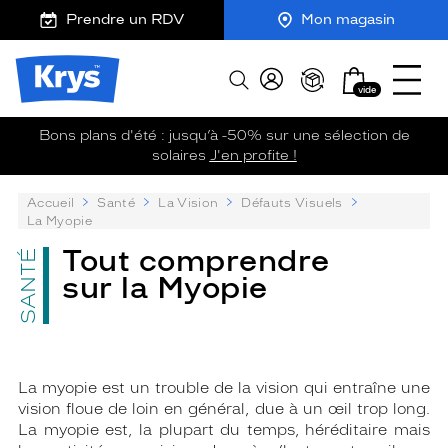
m
J
Ouvrir
ER AU
Prendre un RDV
Mon magasin
TENU
y
e
le
CIPAL
K
r
menu
Opticien
r
e
Mon
Afficher
Krys
y
-
vide
panier
la
-
s
c
recherche
La
o
Bons plans d'été : jusqu’à -50% sur une sélection de
confiance
m
solaires
J'en profite !
vous
m
va
a
P
Accueil
Santé
La Vision
Défauts Visuels
n
si
su
La Myopie
d
bien
:
e
Tout comprendre
SANTÉ
sur la Myopie
La myopie est un trouble de la vision qui entraîne une
vision floue de loin en général, due à un œil trop long.
La myopie est, la plupart du temps, héréditaire mais