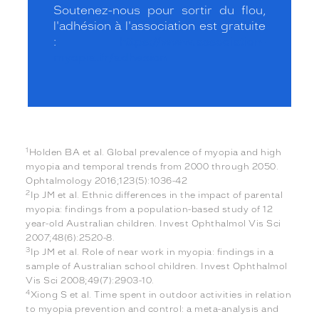
Soutenez-nous pour sortir du flou,
l'adhésion à l'association est gratuite
:
https://www.association-
myopia.fr/adhesion
1
Holden BA et al. Global prevalence of myopia and high
myopia and temporal trends from 2000 through 2050.
Ophtalmology 2016;123(5):1036-42
2
Ip JM et al. Ethnic differences in the impact of parental
myopia: findings from a population-based study of 12
year-old Australian children. Invest Ophthalmol Vis Sci
2007;48(6):2520-8.
3
Ip JM et al. Role of near work in myopia: findings in a
sample of Australian school children. Invest Ophthalmol
Vis Sci 2008;49(7):2903-10.
4
Xiong S et al. Time spent in outdoor activities in relation
to myopia prevention and control: a meta-analysis and