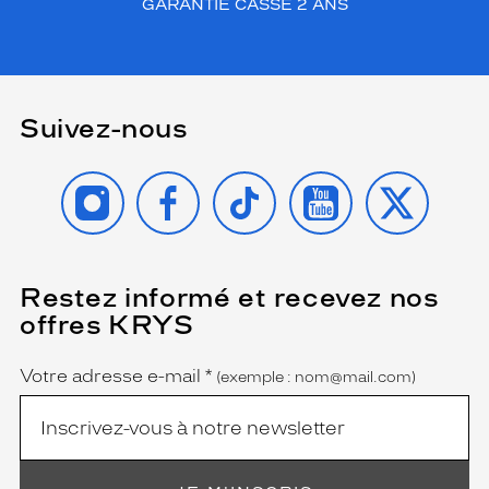
GARANTIE CASSE 2 ANS
Suivez-nous
INSTAGRAM
FACEBOOK
TIKTOK
YOUTUBE
X
Restez informé et recevez nos
(Ce
champ
offres KRYS
est
Name
obligatoire)
Votre adresse e-mail
*
(exemple : nom@mail.com)