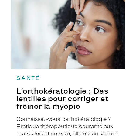
Des
lentilles
pour
corriger
et
freiner
la
myopie
SANTÉ
L’orthokératologie : Des
lentilles pour corriger et
freiner la myopie
Connaissez-vous l’orthokératologie ?
Pratique thérapeutique courante aux
Etats-Unis et en Asie, elle est arrivée en