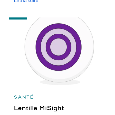
Lire la suite
-
Lentille
MiSight
SANTÉ
Lentille MiSight