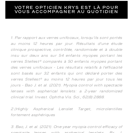
VOTRE OPTICIEN KRYS EST LÀ POUR
VOUS ACCOMPAGNER AU QUOTIDIEN
1. Par rapport aux verres unifocaux, lorsqu’ils sont portés
au moins 12 heures par jour. Résultats d’une étude
clinique prospective, contrôlée, randomisée et à double
insu sur deux ans sur 54 enfants myopes portant les
verres Stellest® comparés à 50 enfants myopes portant
des verres unifocaux - Les résultats relatifs à l’efficacité
sont basés sur 32 enfants qui ont déclaré porter des
verres Stellest® au moins 12 heures par jour tous les
jours - Bao J. et al. (2021). Myopia control with spectacle
lenses with aspherical lenslets: a 2-year randomized
clinical trial. Invest. Ophtha Vis. Sci.; 62(8):2888.
2.(Highly Aspherical Lenslet Target, microlentilles
fortement asphériques
3. Bao, J. et al. (2021). One-year myopia control efficacy of
spectacle lenses with aspherical lenslets. Br. J.