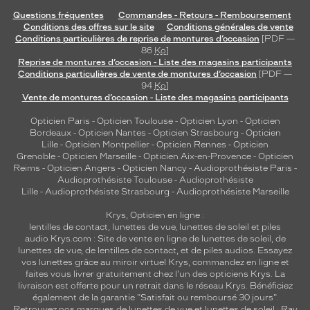
Questions fréquentes
Commandes - Retours - Remboursement
Conditions des offres sur le site
Conditions générales de vente
Conditions particulières de reprise de montures d’occasion
[PDF —
86
Ko
]
Reprise de montures d’occasion - Liste des magasins participants
Conditions particulières de vente de montures d’occasion
[PDF —
94
Ko
]
Vente de montures d’occasion - Liste des magasins participants
Opticien Paris
-
Opticien Toulouse
-
Opticien Lyon
-
Opticien
Bordeaux
-
Opticien Nantes
-
Opticien Strasbourg
-
Opticien
Lille
-
Opticien Montpellier
-
Opticien Rennes
-
Opticien
Grenoble
-
Opticien Marseille
-
Opticien Aix-en-Provence
-
Opticien
Reims
-
Opticien Angers
-
Opticien Nancy
-
Audioprothésiste Paris
-
Audioprothésiste Toulouse
-
Audioprothésiste
Lille
-
Audioprothésiste Strasbourg
-
Audioprothésiste Marseille
Krys, Opticien en ligne :
lentilles de contact
,
lunettes de vue
,
lunettes de soleil
et
piles
audio
Krys.com : Site de vente en ligne de lunettes de soleil, de
lunettes de vue, de
lentilles de contact
, et de piles audios. Essayez
vos lunettes grâce au miroir virtuel Krys, commandez en ligne et
faites vous livrer gratuitement chez l'un des opticiens Krys. La
livraison est offerte pour un retrait dans le réseau Krys. Bénéficiez
également de la garantie "Satisfait ou remboursé 30 jours".
Retrouvez nos marques de lunettes de vue et
lunettes de soleil : Ray