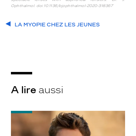
Ophthalmol. doi:10.1136/bjophthalmol-2020-318367
LA MYOPIE CHEZ LES JEUNES
A lire
aussi
-
Les
verres
MiyoSmart