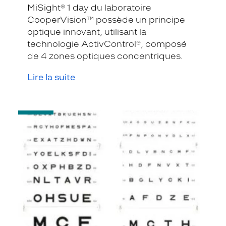
MiSight® 1 day du laboratoire
CooperVision™ possède un principe
optique innovant, utilisant la
technologie ActivControl®, composé
de 4 zones optiques concentriques.
Lire la suite
-
Test
de
vue
pour
dépister
la
myopie