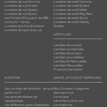
Lunettes de vue Homme
Lunettes de soleil Homme
Lunettes de vue Enfant
Lunettes de soleil Enfant
Lunettes de vue Guess
Lunettes de soleil bébé
Lunettes de vue Gucci
Lunettes de soleil Ray-Ban
Les Forfaits [K] à partir de 39€ -
Lunettes de soleil Gucci
monture + verres
Lunettes de soleil Oakley
Lunettes anti-lumière bleue
Soldes
Lunettes de sport à la vue
LENTILLES
Lentilles de contact
Lentilles correctrices
Lentilles de couleur
Lentilles Journalières
Lentilles Bi Mensuelles
Lentilles Mensuelles
Produits d'entretien
AUDITION
SANTÉ, STYLES ET SERVICES
Les troubles de l’audition : de quoi
Nos Conseils Visagisme
parle-t-on ?
Services Krys
Les grandes étapes de
La myopie
l'appareillage
Les enfants et la vue
Les différents types d’appareils
Le strabisme