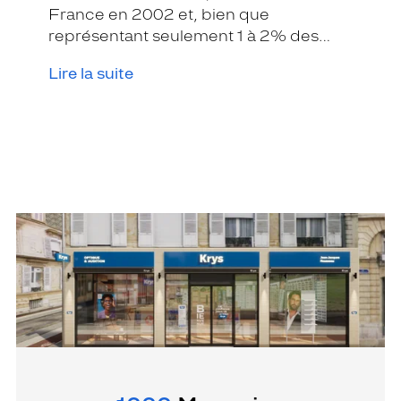
France en 2002 et, bien que
représentant seulement 1 à 2% des
prescriptions de lentilles de contact,
Lire la suite
elle fait de plus en plus parler d’elle.