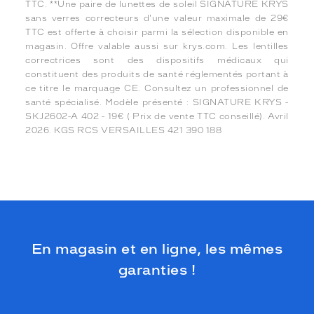
TTC. **Une paire de lunettes de soleil SIGNATURE KRYS
sans verres correcteurs d'une valeur maximale de 29€
TTC est offerte à choisir parmi la sélection disponible en
magasin. Offre valable aussi sur krys.com. Les lentilles
correctrices sont des dispositifs médicaux qui
constituent des produits de santé réglementés portant à
ce titre le marquage CE. Consultez un professionnel de
santé spécialisé. Modèle présenté : SIGNATURE KRYS -
SKJ2602-A 402 - 19€ ( Prix de vente TTC conseillé). Avril
2026. KGS RCS VERSAILLES 421 390 188
En magasin et en ligne, les mêmes
garanties !