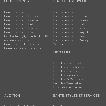
LUNETTES DE VUE
LUNETTES DE SOLEIL
Lunettes de vue
Lunettes de soleil
Lunettes de vue Femme
Lunettes de soleil Femme
Lunettes de vue Homme
Lunettes de soleil Homme
Lunettes de vue Enfant
Lunettes de soleil Enfant
Lunettes de vue Guess
Lunettes de soleil bébé
Lunettes de vue Gucci
Lunettes de soleil Ray-Ban
Les Forfaits [K] à partir de 39€ -
Lunettes de soleil Gucci
monture + verres
Lunettes de soleil Oakley
Lunettes anti-lumière bleue
Soldes
Lunettes de sport à la vue
LENTILLES
Lentilles de contact
Lentilles correctrices
Lentilles de couleur
Lentilles Journalières
Lentilles Bi Mensuelles
Lentilles Mensuelles
Produits d'entretien
AUDITION
SANTÉ, STYLES ET SERVICES