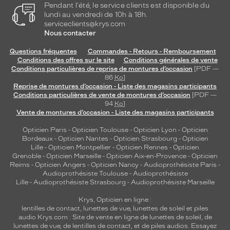
Pendant l'été, le service clients est disponible du
lundi au vendredi de 10h à 18h.
serviceclients@krys.com
Nous contacter
Questions fréquentes
Commandes - Retours - Remboursement
Conditions des offres sur le site
Conditions générales de vente
Conditions particulières de reprise de montures d’occasion
[PDF —
86
Ko
]
Reprise de montures d’occasion - Liste des magasins participants
Conditions particulières de vente de montures d’occasion
[PDF —
94
Ko
]
Vente de montures d’occasion - Liste des magasins participants
Opticien Paris
-
Opticien Toulouse
-
Opticien Lyon
-
Opticien
Bordeaux
-
Opticien Nantes
-
Opticien Strasbourg
-
Opticien
Lille
-
Opticien Montpellier
-
Opticien Rennes
-
Opticien
Grenoble
-
Opticien Marseille
-
Opticien Aix-en-Provence
-
Opticien
Reims
-
Opticien Angers
-
Opticien Nancy
-
Audioprothésiste Paris
-
Audioprothésiste Toulouse
-
Audioprothésiste
Lille
-
Audioprothésiste Strasbourg
-
Audioprothésiste Marseille
Krys, Opticien en ligne :
lentilles de contact
,
lunettes de vue
,
lunettes de soleil
et
piles
audio
Krys.com : Site de vente en ligne de lunettes de soleil, de
lunettes de vue, de
lentilles de contact
, et de piles audios. Essayez