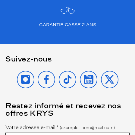
GARANTIE CASSE 2 ANS
Suivez-nous
INSTAGRAM
FACEBOOK
TIKTOK
YOUTUBE
X
Restez informé et recevez nos
(Ce
champ
offres KRYS
est
Name
obligatoire)
Votre adresse e-mail
*
(exemple : nom@mail.com)