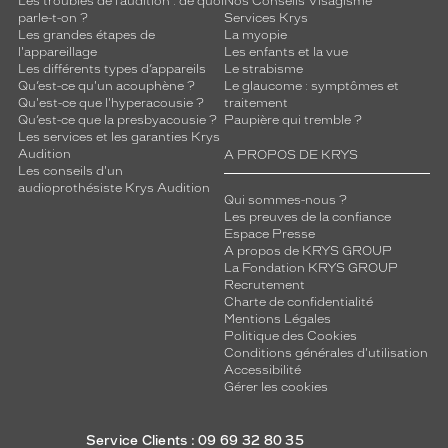
Les troubles de l’audition : de quoi
Nos Conseils Visagisme
parle-t-on ?
Services Krys
Les grandes étapes de
La myopie
l'appareillage
Les enfants et la vue
Les différents types d’appareils
Le strabisme
Qu’est-ce qu'un acouphène ?
Le glaucome : symptômes et
Qu'est-ce que l'hyperacousie ?
traitement
Qu’est-ce que la presbyacousie ?
Paupière qui tremble ?
Les services et les garanties Krys
Audition
A PROPOS DE KRYS
Les conseils d'un
audioprothésiste Krys Audition
Qui sommes-nous ?
Les preuves de la confiance
Espace Presse
A propos de KRYS GROUP
La Fondation KRYS GROUP
Recrutement
Charte de confidentialité
Mentions Légales
Politique des Cookies
Conditions générales d'utilisation
Accessibilité
Gérer les cookies
Service Clients : 09 69 32 80 35