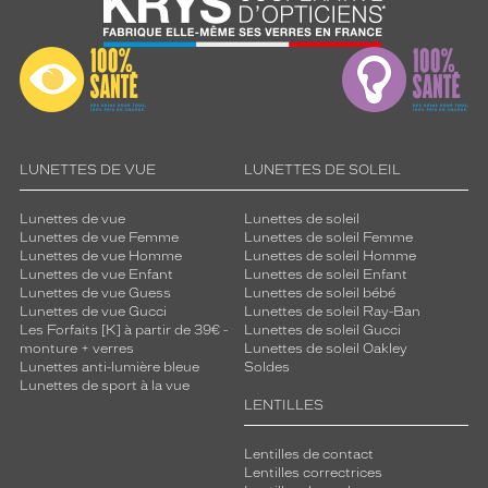
d
é
m
a
r
q
u
e
LUNETTES DE VUE
LUNETTES DE SOLEIL
r
,
c
Lunettes de vue
Lunettes de soleil
Lunettes de vue Femme
Lunettes de soleil Femme
e
Lunettes de vue Homme
Lunettes de soleil Homme
s
Lunettes de vue Enfant
Lunettes de soleil Enfant
l
Lunettes de vue Guess
Lunettes de soleil bébé
u
Lunettes de vue Gucci
Lunettes de soleil Ray-Ban
n
Les Forfaits [K] à partir de 39€ -
Lunettes de soleil Gucci
e
monture + verres
Lunettes de soleil Oakley
Lunettes anti-lumière bleue
Soldes
t
Lunettes de sport à la vue
t
LENTILLES
e
s
Lentilles de contact
o
Lentilles correctrices
f