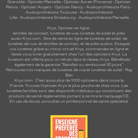
Grenoble
-
Opticien Marseille
-
Opticien Aix-en-Provence
-
Opticien
r
Reims
-
Opticien Angers
-
Opticien Nancy
-
Audioprothésiste Paris
-
e
Audioprothésiste Toulouse
-
Audioprothésiste
s
Lille
-
Audioprothésiste Strasbourg
-
Audioprothésiste Marseille
g
Krys, Opticien en ligne :
r
lentilles de contact
,
lunettes de vue
,
lunettes de soleil
et
piles
i
audio
Krys.com : Site de vente en ligne de lunettes de soleil, de
s
lunettes de vue, de
lentilles de contact
, et de piles audios. Essayez
.
vos lunettes grâce au miroir virtuel Krys, commandez en ligne et
faites vous livrer gratuitement chez l'un des opticiens Krys. La
Dimensions
livraison est offerte pour un retrait dans le réseau Krys. Bénéficiez
de
également de la garantie "Satisfait ou remboursé 30 jours".
Retrouvez nos marques de lunettes de vue et
lunettes de soleil : Ray
la
Ban
monture
Krys.com : C’est aussi plus de 1000 opticiens dans toute la
France.
Trouvez l’opticien Krys le plus proche de chez vous
. Les
lunettes/lentilles sont des dispositifs médicaux qui constituent des
produits de santé réglementés portant à ce titre le marquage CE.
En cas de doute, consultez un professionnel de santé spécialisé.
5 mm
 mm
 mm
 mm