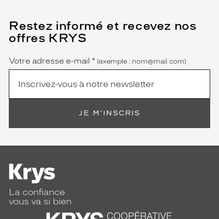
m
m
Restez informé et recevez nos
(Ce
e
champ
a
offres KRYS
est
Name
u
obligatoire)
d
Votre adresse e-mail
*
(exemple : nom@mail.com)
a
c
i
e
u
s
JE M'INSCRIS
e
q
u
i
v
e
u
t
La confiance
s
vous va si bien
e