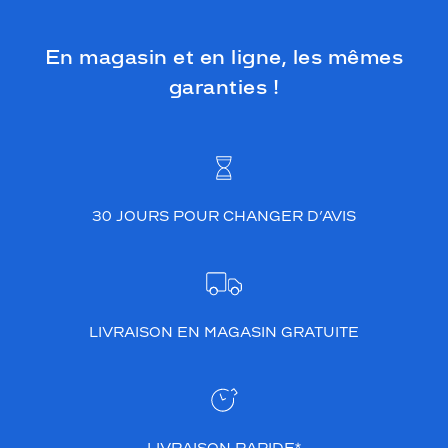
n
p
l
En magasin et en ligne, les mêmes
a
garanties !
s
t
i
q
u
e
c
30 JOURS POUR CHANGER D’AVIS
r
é
e
n
t
u
LIVRAISON EN MAGASIN GRATUITE
n
e
a
l
l
u