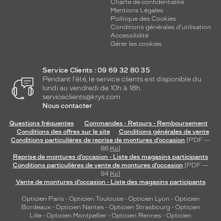
e
Charte de confidentialité
Mentions Légales
i
Politique des Cookies
n
Conditions générales d'utilisation
t
Accessibilité
é
Gérer les cookies
e
d
Service Clients : 09 69 32 80 35
e
Pendant l'été, le service clients est disponible du
s
lundi au vendredi de 10h à 18h.
t
serviceclients@krys.com
y
Nous contacter
l
e
Questions fréquentes
Commandes - Retours - Remboursement
a
Conditions des offres sur le site
Conditions générales de vente
v
Conditions particulières de reprise de montures d’occasion
[PDF —
86
Ko
]
e
Reprise de montures d’occasion - Liste des magasins participants
c
Conditions particulières de vente de montures d’occasion
[PDF —
d
94
Ko
]
e
Vente de montures d’occasion - Liste des magasins participants
s
Opticien Paris
-
Opticien Toulouse
-
Opticien Lyon
-
Opticien
v
Bordeaux
-
Opticien Nantes
-
Opticien Strasbourg
-
Opticien
e
Lille
-
Opticien Montpellier
-
Opticien Rennes
-
Opticien
r