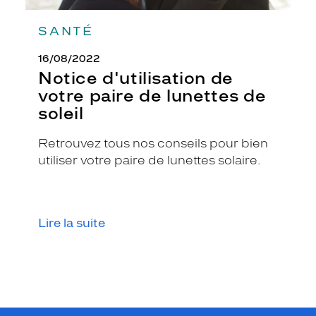
r
i
SANTÉ
s
t
16/08/2022
a
Notice d'utilisation de
l
votre paire de lunettes de
e
t
soleil
l
a
Retrouvez tous nos conseils pour bien
f
utiliser votre paire de lunettes solaire.
o
r
m
e
c
Lire la suite
a
r
r
é
e
e