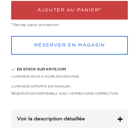
l
e
AJOUTER AU PANIER*
i
l
*Verres sans correction
S
i
g
RÉSERVER EN MAGASIN
n
a
t
u
EN STOCK SUR KRYS.COM
r
LIVRAISON SOUS 4 JOURS EN MOYENNE
e
K
LIVRAISON OFFERTE EN MAGASIN
r
RÉSERVATION DISPONIBLE AVEC VERRES SANS CORRECTION
y
s
S
K
Voir la description détaillée
J
2
4