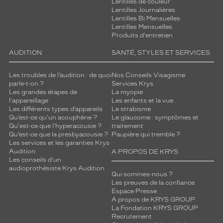
Lentilles de couleur
f
Lentilles Journalières
r
Lentilles Bi Mensuelles
e
Lentilles Mensuelles
Produits d'entretien
n
t
AUDITION
SANTÉ, STYLES ET SERVICES
u
n
Les troubles de l’audition : de quoi
Nos Conseils Visagisme
e
parle-t-on ?
Services Krys
v
Les grandes étapes de
La myopie
i
l'appareillage
Les enfants et la vue
s
Les différents types d’appareils
Le strabisme
i
Qu’est-ce qu'un acouphène ?
Le glaucome : symptômes et
o
Qu'est-ce que l'hyperacousie ?
traitement
Qu’est-ce que la presbyacousie ?
Paupière qui tremble ?
n
Les services et les garanties Krys
d
Audition
A PROPOS DE KRYS
u
Les conseils d'un
m
audioprothésiste Krys Audition
Qui sommes-nous ?
o
Les preuves de la confiance
n
Espace Presse
d
A propos de KRYS GROUP
e
La Fondation KRYS GROUP
t
Recrutement