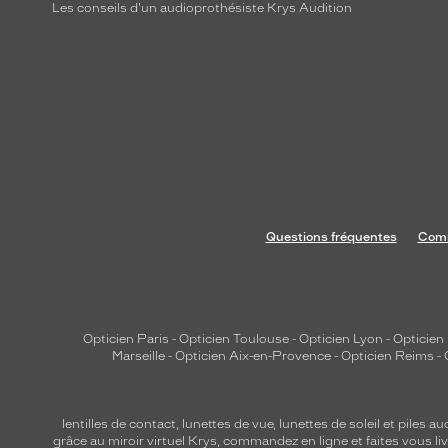
a
Les conseils d'un audioprothésiste Krys Audition
j
o
u
t
e
n
t
u
n
Questions fréquentes
Comm
e
t
o
u
Opticien Paris
-
Opticien Toulouse
-
Opticien Lyon
-
Opticien
c
Marseille
-
Opticien Aix-en-Provence
-
Opticien Reims
-
h
e
f
lentilles de contact
,
lunettes de vue
,
lunettes de soleil
et
piles au
é
grâce au miroir virtuel Krys, commandez en ligne et faites vous liv