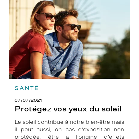
Protégez
vos
yeux
du
soleil
SANTÉ
07/07/2021
Protégez vos yeux du soleil
Le soleil contribue à notre bien-être mais
il peut aussi, en cas d’exposition non
protégée, être à l’origine d’effets