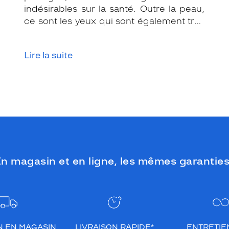
indésirables sur la santé. Outre la peau,
ce sont les yeux qui sont également très
exposés aux rayonnements ultraviolets
(UV). Même si le soleil se fait discret ou
Lire la suite
que le temps est couvert, il est donc
impératif de les protéger en ville, à la
mer, à la montagne, lors de toutes les
activités en extérieur.
n magasin et en ligne, les mêmes garanties
N EN MAGASIN
LIVRAISON RAPIDE*
ENTRETIEN