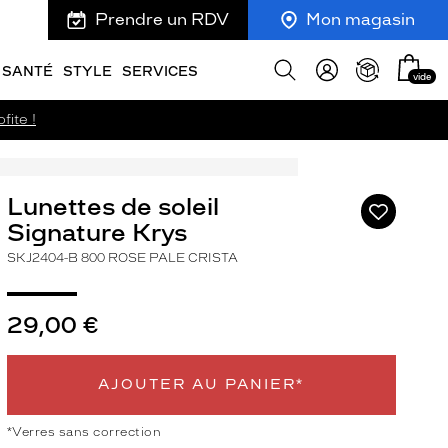
Prendre un RDV
Mon magasin
Mon
Afficher
SANTÉ
STYLE
SERVICES
vide
panie
la
recherche
fite !
Lunettes de soleil
Ajouter
à
Signature Krys
ma
SKJ2404-B 800 ROSE PALE CRISTA
liste
d’envies
29,00 €
AJOUTER AU PANIER*
ivant
*Verres sans correction