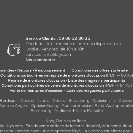
Service Clients : 09 69 32 80 35
Pendant l'été, le service clients est disponible du
lundi au vendredi de 10h à 18h.
serviceclients@krys.com
Nous contacter
andes - Retours - Remboursement
Conditions des offres sur le site
Conditions particulières de reprise de montures d’occasion
[PDF — 86
Ko
]
Reprise de montures d’occasion - Liste des magasins participants
Conditions particulières de vente de montures d’occasion
[PDF — 94
Ko
]
Vente de montures d’occasion - Liste des magasins participants
 Bordeaux
-
Opticien Nantes
-
Opticien Strasbourg
-
Opticien Lille
-
Opticien
Opticien Angers
-
Opticien Nancy
-
Audioprothésiste Paris
-
Audioprothési
Strasbourg
-
Audioprothésiste Marseille
Krys, Opticien en ligne :
dio
Krys.com : Site de vente en ligne de lunettes de soleil, de lunettes de vu
rer gratuitement chez l'un des opticiens Krys. La livraison est offerte pour