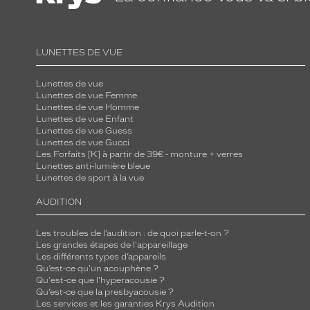
e
c
a
LUNETTES DE VUE
r
r
Lunettes de vue
Lunettes de vue Femme
é
Lunettes de vue Homme
e
Lunettes de vue Enfant
e
Lunettes de vue Guess
Lunettes de vue Gucci
n
Les Forfaits [K] à partir de 39€ - monture + verres
p
Lunettes anti-lumière bleue
Lunettes de sport à la vue
l
a
AUDITION
s
t
Les troubles de l’audition : de quoi parle-t-on ?
Les grandes étapes de l'appareillage
i
Les différents types d’appareils
q
Qu’est-ce qu'un acouphène ?
u
Qu'est-ce que l'hyperacousie ?
Qu’est-ce que la presbyacousie ?
e
Les services et les garanties Krys Audition