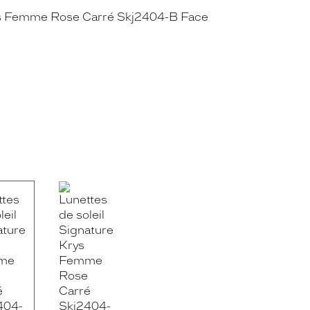
RE_FACEBOOK_TITLE
.SHARE_TWITTER_TITLE