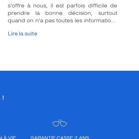
s’offre à nous, il est parfois difficile de
prendre la bonne décision, surtout
quand on n’a pas toutes les informations
nécessaires. Les opticiens Krys sont là
Lire la suite
pour vous conseiller et apporter leur
expertise afin que vous fassiez le bon
choix en fonction de votre amétropie
et/ou de l’activité sportive pratiquée.
 !
 À VIE
GARANTIE CASSE 2 ANS