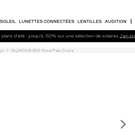
SOLEIL
LUNETTES CONNECTÉES
LENTILLES
AUDITION
plans d'été : jusqu’à -50% sur une sélection de solaires
J'en pro
ys
Skj2404-B 800 Rose Pale Crista
Su