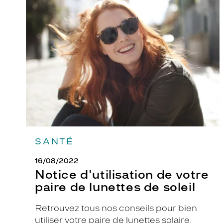
Notice
d'utilisation
l
de
S
votre
i
paire
de
g
lunettes
n
de
a
soleil
t
u
r
e
K
SANTÉ
r
y
16/08/2022
s
Notice d'utilisation de votre
S
paire de lunettes de soleil
K
J
Retrouvez tous nos conseils pour bien
2
utiliser votre paire de lunettes solaire.