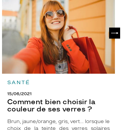
Comment
P
bien
ch
choisir
le
la
v
couleur
p
de
?
SUIVAN
ses
verres
?
SANTÉ
15/06/2021
Comment bien choisir la
couleur de ses verres ?
Brun, jaune/orange, gris, vert… lorsque le
choix de la teinte des verres solaires