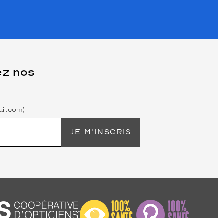
ez nos
il.com)
JE M'INSCRIS