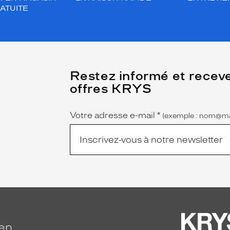
ATUITE
(Ce
Restez informé et recev
champ
offres KRYS
est
Name
obligatoire)
Votre adresse e-mail
*
(exemple : nom@ma
ien