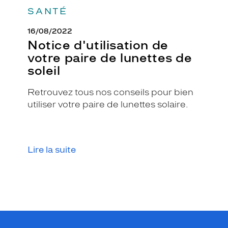
n
SANTÉ
t
a
16/08/2022
u
Notice d'utilisation de
x
votre paire de lunettes de
v
soleil
i
s
a
Retrouvez tous nos conseils pour bien
g
utiliser votre paire de lunettes solaire.
e
s
o
v
Lire la suite
a
l
e
s
e
t
r
e