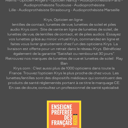
Reims
-
Opticien Angers
-
Opticien Nancy
-
Audioprothésiste Paris
-
S
Audioprothésiste Toulouse
-
Audioprothésiste
discountDetail
Lille
-
Audioprothésiste Strasbourg
-
Audioprothésiste Marseille
-40%
Krys, Opticien en ligne :
lentilles de contact
,
lunettes de vue
,
lunettes de soleil
et
piles
Matière
audio
Krys.com : Site de vente en ligne de lunettes de soleil, de
lunettes de vue, de
lentilles de contact
, et de piles audios. Essayez
Métal
vos lunettes grâce au miroir virtuel Krys, commandez en ligne et
Fournisseur
faites vous livrer gratuitement chez l'un des opticiens Krys. La
livraison est offerte pour un retrait dans le réseau Krys. Bénéficiez
Codir
également de la garantie "Satisfait ou remboursé 30 jours".
Retrouvez nos marques de lunettes de vue et
lunettes de soleil : Ray
Marque
Ban
Signature
Krys.com : C’est aussi plus de 1000 opticiens dans toute la
Krys
France.
Trouvez l’opticien Krys le plus proche de chez vous
. Les
lunettes/lentilles sont des dispositifs médicaux qui constituent des
produits de santé réglementés portant à ce titre le marquage CE.
En cas de doute, consultez un professionnel de santé spécialisé.