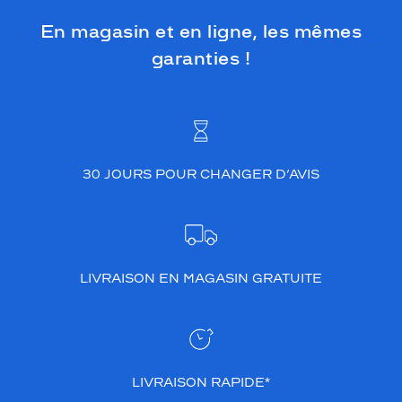
c
t
En magasin et en ligne, les mêmes
a
garanties !
n
g
u
l
a
i
r
30 JOURS POUR CHANGER D’AVIS
e
s
.
M
o
n
LIVRAISON EN MAGASIN GRATUITE
t
u
r
e
o
r
LIVRAISON RAPIDE*
i