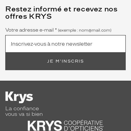
o
Restez informé et recevez nos
(Ce
u
champ
b
offres KRYS
est
Name
l
obligatoire)
é
Votre adresse e-mail
*
(exemple : nom@mail.com)
d
'
a
c
e
t
JE M'INSCRIS
a
t
e
é
c
a
i
La confiance
l
vous va si bien
l
e
s