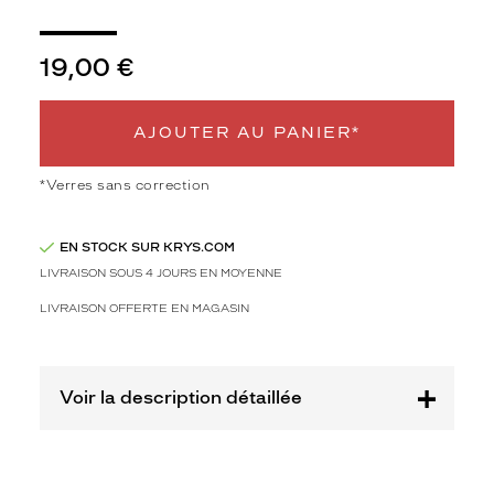
e
s
l
19,00 €
u
n
e
AJOUTER AU PANIER*
t
t
e
*Verres sans correction
s
d
EN STOCK SUR KRYS.COM
e
s
LIVRAISON SOUS 4 JOURS EN MOYENNE
o
LIVRAISON OFFERTE EN MAGASIN
l
e
i
l
Voir la description détaillée
r
o
n
d