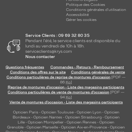
du
Politique des Cookies
Conditions générales d'utilisation
verre
Accessibilité
Gérer les cookies
Brun
dégradé
Indice
Service Clients : 09 69 32 80 35
de
Pendant l'été, le service clients est disponible du
protection
lundi au vendredi de 10h à 18h.
serviceclients@krys.com
Nous contacter
3
Polarisant
Questions fréquentes
Commandes - Retours - Remboursement
Conditions des offres sur le site
Conditions générales de vente
Non
Conditions particulières de reprise de montures d’occasion
[PDF —
Type
86
Ko
]
de
Reprise de montures d’occasion - Liste des magasins participants
Conditions particulières de vente de montures d’occasion
[PDF —
montage
94
Ko
]
Vente de montures d’occasion - Liste des magasins participants
Cerclé
Taille
Opticien Paris
-
Opticien Toulouse
-
Opticien Lyon
-
Opticien
de
Bordeaux
-
Opticien Nantes
-
Opticien Strasbourg
-
Opticien
Lille
-
Opticien Montpellier
-
Opticien Rennes
-
Opticien
monture
Grenoble
-
Opticien Marseille
-
Opticien Aix-en-Provence
-
Opticien