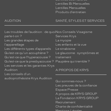
 mm
 mm
Lentilles Bi Mensuelles
Lentilles Mensuelles
Détails
Produits d'entretien
techniques
AUDITION
SANTÉ, STYLES ET SERVICES
Genre
Les troubles de l’audition : de quoi
Nos Conseils Visagisme
Femme
parle-t-on ?
Services Krys
Les grandes étapes de
La myopie
Forme
l'appareillage
Les enfants et la vue
de
Les différents types d’appareils
Le strabisme
la
Qu’est-ce qu'un acouphène ?
Le glaucome : symptômes et
monture
Qu'est-ce que l'hyperacousie ?
traitement
Qu’est-ce que la presbyacousie ?
Paupière qui tremble ?
Ronde
Les services et les garanties Krys
Audition
A PROPOS DE KRYS
Couleur
Les conseils d'un
de
audioprothésiste Krys Audition
la
Qui sommes-nous ?
monture
Les preuves de la confiance
Espace Presse
A propos de KRYS GROUP
152
La Fondation KRYS GROUP
Gun
Recrutement
Fonce
Charte de confidentialité
Couleur
Mentions Légales