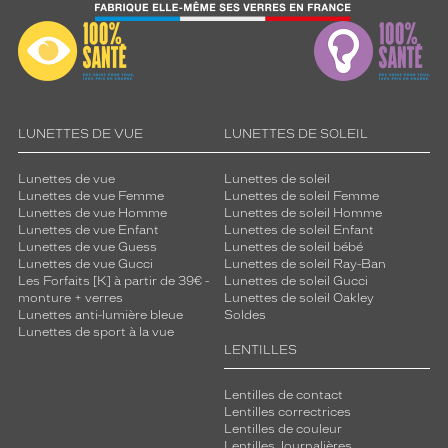
.
T
a
i
l
l
e
LUNETTES DE VUE
LUNETTES DE SOLEIL
4
9
Lunettes de vue
Lunettes de soleil
.
Lunettes de vue Femme
Lunettes de soleil Femme
Lunettes de vue Homme
Lunettes de soleil Homme
Dimensions
Lunettes de vue Enfant
Lunettes de soleil Enfant
de
Lunettes de vue Guess
Lunettes de soleil bébé
la
Lunettes de vue Gucci
Lunettes de soleil Ray-Ban
monture
Les Forfaits [K] à partir de 39€ -
Lunettes de soleil Gucci
monture + verres
Lunettes de soleil Oakley
Lunettes anti-lumière bleue
Soldes
Lunettes de sport à la vue
LENTILLES
0 mm
 mm
Lentilles de contact
Lentilles correctrices
Lentilles de couleur
Lentilles Journalières