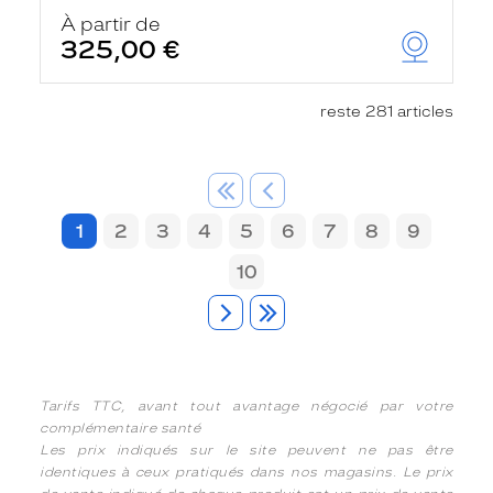
À partir de
325,00 €
reste 281 articles
1
2
3
4
5
6
7
8
9
10
Tarifs TTC, avant tout avantage négocié par votre
complémentaire santé
Les prix indiqués sur le site peuvent ne pas être
identiques à ceux pratiqués dans nos magasins. Le prix