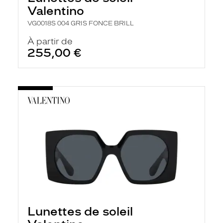
r
Valentino
c
h
VG0018S 004 GRIS FONCE BRILL
e
e
À partir de
t
255,00 €
r
e
c
h
a
r
g
e
l
a
p
a
g
e
Lunettes de soleil