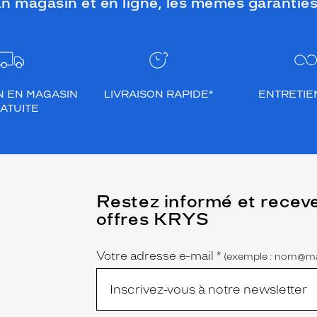
n magasin et en ligne, les mêmes garanties
N EN MAGASIN
LIVRAISON RAPIDE*
ENTRETIEN
ATUITE
(Ce
Restez informé et recev
champ
offres KRYS
est
Name
obligatoire)
Votre adresse e-mail
*
(exemple : nom@ma