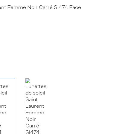
RE_FACEBOOK_TITLE
.SHARE_TWITTER_TITLE