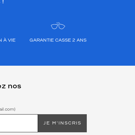
 !
 À VIE
GARANTIE CASSE 2 ANS
ez nos
il.com)
JE M'INSCRIS