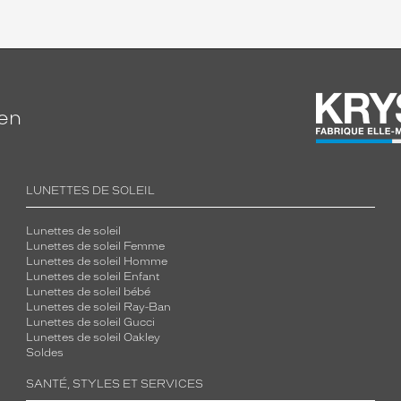
ien
LUNETTES DE SOLEIL
Lunettes de soleil
Lunettes de soleil Femme
Lunettes de soleil Homme
Lunettes de soleil Enfant
Lunettes de soleil bébé
Lunettes de soleil Ray-Ban
Lunettes de soleil Gucci
Lunettes de soleil Oakley
Soldes
SANTÉ, STYLES ET SERVICES