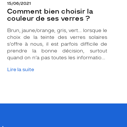
15/06/2021
Comment bien choisir la
couleur de ses verres ?
Brun, jaune/orange, gris, vert… lorsque le
choix de la teinte des verres solaires
s’offre à nous, il est parfois difficile de
prendre la bonne décision, surtout
quand on n’a pas toutes les informations
nécessaires. Les opticiens Krys sont là
Lire la suite
pour vous conseiller et apporter leur
expertise afin que vous fassiez le bon
choix en fonction de votre amétropie
et/ou de l’activité sportive pratiquée.