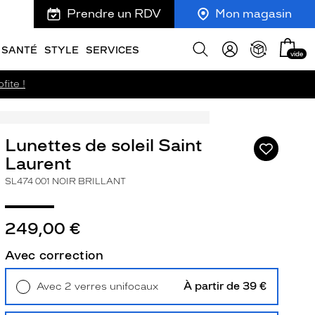
Prendre un RDV
Mon magasin
Mon
Afficher
SANTÉ
STYLE
SERVICES
vide
panie
la
recherche
fite !
Lunettes de soleil Saint
Ajouter
à
Laurent
ma
SL474 001 NOIR BRILLANT
liste
d’envies
249,00 €
Avec correction
ivant
À partir de 39 €
Avec 2 verres unifocaux
Retrait en magasin
Offert