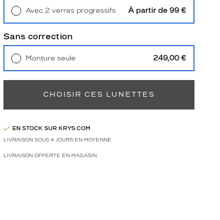
À partir de 99 €
Avec 2 verres progressifs
Retrait en magasin
Offert
Sans correction
249,00 €
Monture seule
Livraison à domicile
5,90 €
Retrait en magasin
Offert
CHOISIR CES LUNETTES
EN STOCK SUR KRYS.COM
LIVRAISON SOUS 4 JOURS EN MOYENNE
LIVRAISON OFFERTE EN MAGASIN