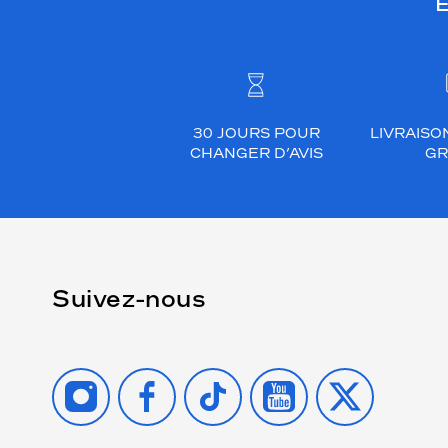
E
i
t
e
m
e
30 JOURS POUR
LIVRAISO
n
CHANGER D’AVIS
GR
t
c
o
n
v
e
Suivez-nous
n
i
r
INSTAGRAM
FACEBOOK
TIKTOK
YOUTUBE
X
à
c
e