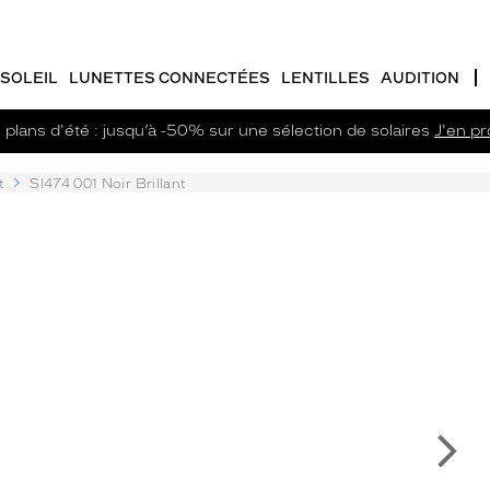
SOLEIL
LUNETTES CONNECTÉES
LENTILLES
AUDITION
plans d'été : jusqu’à -50% sur une sélection de solaires
J'en pro
t
Sl474 001 Noir Brillant
Su