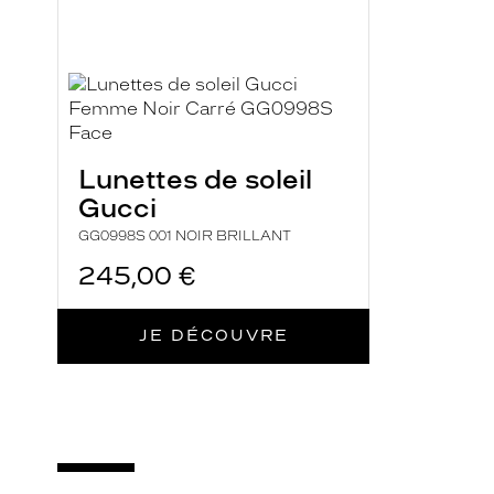
m
a
t
e
t
t
Lunettes de soleil
e
Gucci
n
d
GG0998S 001 NOIR BRILLANT
a
245,00 €
n
c
JE DÉCOUVRE
e
p
a
r
s
a