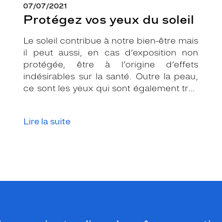
07/07/2021
Protégez vos yeux du soleil
Le soleil contribue à notre bien-être mais
il peut aussi, en cas d’exposition non
protégée, être à l’origine d’effets
indésirables sur la santé. Outre la peau,
ce sont les yeux qui sont également très
exposés aux rayonnements ultraviolets
(UV). Même si le soleil se fait discret ou
Lire la suite
que le temps est couvert, il est donc
impératif de les protéger en ville, à la
mer, à la montagne, lors de toutes les
activités en extérieur.