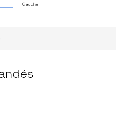
e
andés