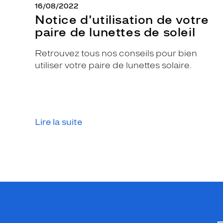
16/08/2022
N
Notice d'utilisation de votre
T
paire de lunettes de soleil
L
A
Retrouvez tous nos conseils pour bien
U
utiliser votre paire de lunettes solaire.
R
E
N
T
s
Lire la suite
a
u
r
a
p
a
r
f
a