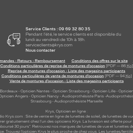
Service Clients : 09 69 32 80 35
Pendant l'été, le service clients est disponible du
lundi au vendredi de 10h à 18h.
serviceclients@krys.com
Nous contacter
andes - Retours - Remboursement
Conditions des offres sur le site
Conditions particulières de reprise de montures d’occasion
[PDF — 86
Ko
]
Reprise de montures d’occasion - Liste des magasins participants
Conditions particulières de vente de montures d’occasion
[PDF — 94
Ko
]
Vente de montures d’occasion - Liste des magasins participants
 Bordeaux
-
Opticien Nantes
-
Opticien Strasbourg
-
Opticien Lille
-
Opticien
Opticien Angers
-
Opticien Nancy
-
Audioprothésiste Paris
-
Audioprothési
Strasbourg
-
Audioprothésiste Marseille
Krys, Opticien en ligne :
dio
Krys.com : Site de vente en ligne de lunettes de soleil, de lunettes de vu
rer gratuitement chez l'un des opticiens Krys. La livraison est offerte pour
emboursé 30 jours". Retrouvez nos marques de lunettes de vue et
lunettes d
nce.
Trouvez l’opticien Krys le plus proche de chez vous
. Les lunettes/lenti