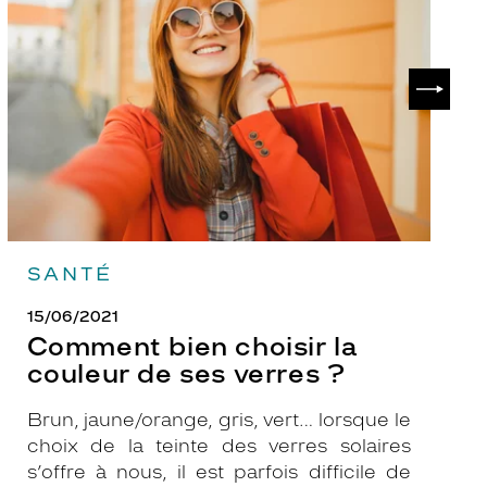
choisir
le
la
v
couleur
p
de
?
SUIVAN
ses
verres
?
SANTÉ
15/06/2021
Comment bien choisir la
couleur de ses verres ?
Brun, jaune/orange, gris, vert… lorsque le
choix de la teinte des verres solaires
s’offre à nous, il est parfois difficile de