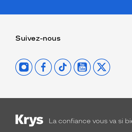
Suivez-nous
INSTAGRAM
FACEBOOK
TIKTOK
YOUTUBE
X
La confiance
vous va si b