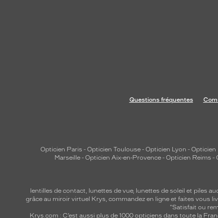
Questions fréquentes
Comm
Opticien Paris
-
Opticien Toulouse
-
Opticien Lyon
-
Opticien
Marseille
-
Opticien Aix-en-Provence
-
Opticien Reims
-
lentilles de contact
,
lunettes de vue
,
lunettes de soleil
et
piles au
grâce au miroir virtuel Krys, commandez en ligne et faites vous liv
"Satisfait ou r
Krys.com : C’est aussi plus de 1000 opticiens dans toute la Fra