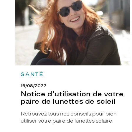
de
votre
paire
de
lunettes
de
soleil
SANTÉ
16/08/2022
Notice d'utilisation de votre
paire de lunettes de soleil
Retrouvez tous nos conseils pour bien
utiliser votre paire de lunettes solaire.