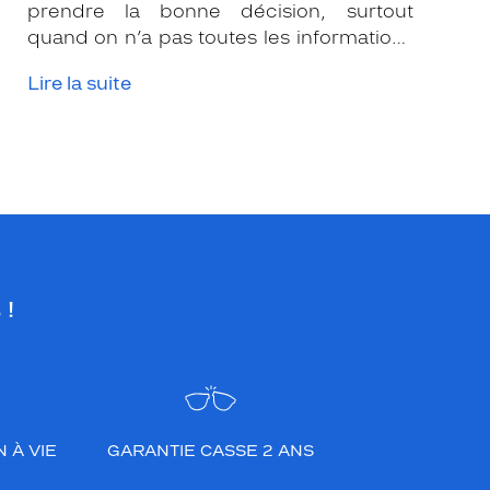
prendre la bonne décision, surtout
quand on n’a pas toutes les informations
nécessaires. Les opticiens Krys sont là
Lire la suite
pour vous conseiller et apporter leur
expertise afin que vous fassiez le bon
choix en fonction de votre amétropie
et/ou de l’activité sportive pratiquée.
 !
 À VIE
GARANTIE CASSE 2 ANS