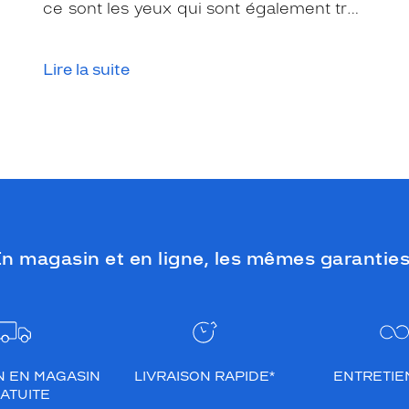
ce sont les yeux qui sont également très
exposés aux rayonnements ultraviolets
(UV). Même si le soleil se fait discret ou
Lire la suite
que le temps est couvert, il est donc
impératif de les protéger en ville, à la
mer, à la montagne, lors de toutes les
activités en extérieur.
n magasin et en ligne, les mêmes garanties
N EN MAGASIN
LIVRAISON RAPIDE*
ENTRETIEN
ATUITE