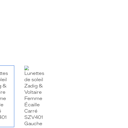
RE_FACEBOOK_TITLE
.SHARE_TWITTER_TITLE