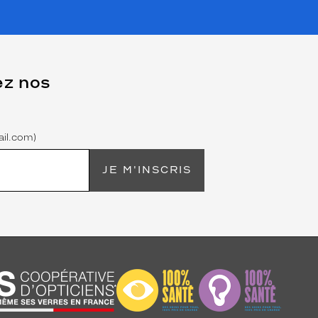
ez nos
il.com)
JE M'INSCRIS