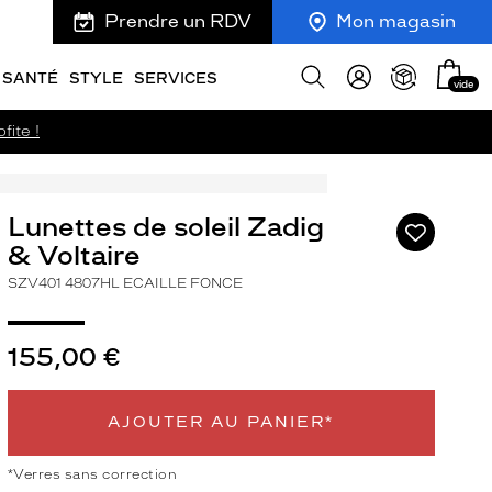
Prendre un RDV
Mon magasin
Mon
Afficher
SANTÉ
STYLE
SERVICES
vide
panie
la
recherche
fite !
Lunettes de soleil Zadig
Ajouter
à
& Voltaire
ma
SZV401 4807HL ECAILLE FONCE
liste
d’envies
155,00 €
AJOUTER AU PANIER*
ivant
*Verres sans correction