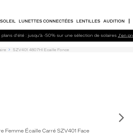
SOLEIL
LUNETTES CONNECTÉES
LENTILLES
AUDITION
plans d'été : jusqu’à -50% sur une sélection de solaires
J'en pro
aire
SZV401 4807Hl Ecaille Fonce
Su