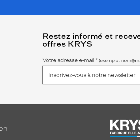
(Ce
Restez informé et recev
champ
offres KRYS
est
Name
obligatoire)
Votre adresse e-mail
*
(exemple : nom@ma
ien