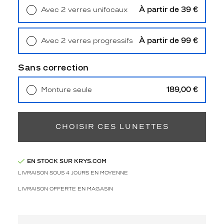
Polarisant
À partir de 39 €
Avec 2 verres unifocaux
Retrait en magasin
Offert
Non
Type
À partir de 99 €
Avec 2 verres progressifs
de
Retrait en magasin
Offert
verres
compatibles
Sans correction
Progressifs
189,00 €
Monture seule
Unifocaux
Livraison à domicile
5,90 €
Type
Retrait en magasin
Offert
de
montage
CHOISIR CES LUNETTES
Cerclé
Taille
EN STOCK SUR KRYS.COM
de
monture
LIVRAISON SOUS 4 JOURS EN MOYENNE
LIVRAISON OFFERTE EN MAGASIN
M
Matière
Plastique