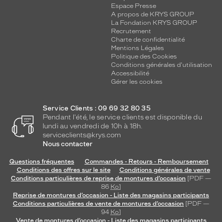
Espace Presse
A propos de KRYS GROUP
La Fondation KRYS GROUP
Recrutement
Charte de confidentialité
Mentions Légales
Politique des Cookies
Conditions générales d'utilisation
Accessibilité
Gérer les cookies
Service Clients : 09 69 32 80 35
Pendant l'été, le service clients est disponible du
lundi au vendredi de 10h à 18h.
serviceclients@krys.com
Nous contacter
Questions fréquentes
Commandes - Retours - Remboursement
Conditions des offres sur le site
Conditions générales de vente
Conditions particulières de reprise de montures d’occasion
[PDF —
86
Ko
]
Reprise de montures d’occasion - Liste des magasins participants
Conditions particulières de vente de montures d’occasion
[PDF —
94
Ko
]
Vente de montures d’occasion - Liste des magasins participants