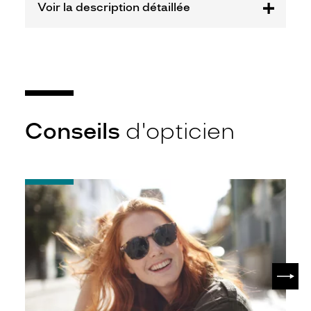
Voir la description détaillée
Fournisseur
Luxottica
Marque
Versace
Conseils
d'opticien
-
Notice
d'utilisation
de
votre
paire
de
SUIV
lunettes
de
soleil