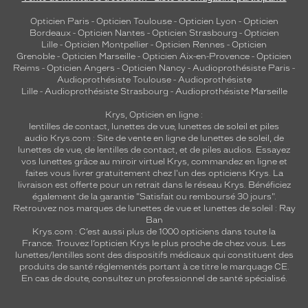
Opticien Paris
-
Opticien Toulouse
-
Opticien Lyon
-
Opticien
Bordeaux
-
Opticien Nantes
-
Opticien Strasbourg
-
Opticien
Lille
-
Opticien Montpellier
-
Opticien Rennes
-
Opticien
Grenoble
-
Opticien Marseille
-
Opticien Aix-en-Provence
-
Opticien
Reims
-
Opticien Angers
-
Opticien Nancy
-
Audioprothésiste Paris
-
Audioprothésiste Toulouse
-
Audioprothésiste
Lille
-
Audioprothésiste Strasbourg
-
Audioprothésiste Marseille
Krys, Opticien en ligne :
lentilles de contact
,
lunettes de vue
,
lunettes de soleil
et
piles
audio
Krys.com : Site de vente en ligne de lunettes de soleil, de
lunettes de vue, de
lentilles de contact
, et de piles audios. Essayez
vos lunettes grâce au miroir virtuel Krys, commandez en ligne et
faites vous livrer gratuitement chez l'un des opticiens Krys. La
livraison est offerte pour un retrait dans le réseau Krys. Bénéficiez
également de la garantie "Satisfait ou remboursé 30 jours".
Retrouvez nos marques de lunettes de vue et
lunettes de soleil : Ray
Ban
Krys.com : C’est aussi plus de 1000 opticiens dans toute la
France.
Trouvez l’opticien Krys le plus proche de chez vous
. Les
lunettes/lentilles sont des dispositifs médicaux qui constituent des
produits de santé réglementés portant à ce titre le marquage CE.
En cas de doute, consultez un professionnel de santé spécialisé.