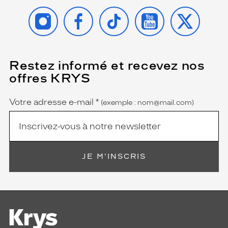
INSTAGRAM
FACEBOOK
TIKTOK
YOUTUBE
X
Restez informé et recevez nos
(Ce
champ
offres KRYS
est
Name
obligatoire)
Votre adresse e-mail
*
(exemple : nom@mail.com)
JE M'INSCRIS