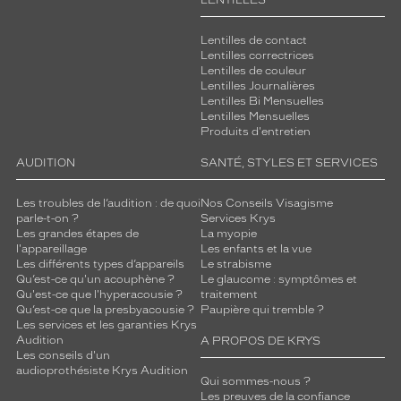
LENTILLES
Lentilles de contact
Lentilles correctrices
Lentilles de couleur
Lentilles Journalières
Lentilles Bi Mensuelles
Lentilles Mensuelles
Produits d'entretien
AUDITION
SANTÉ, STYLES ET SERVICES
Les troubles de l’audition : de quoi
Nos Conseils Visagisme
parle-t-on ?
Services Krys
Les grandes étapes de
La myopie
l'appareillage
Les enfants et la vue
Les différents types d’appareils
Le strabisme
Qu’est-ce qu'un acouphène ?
Le glaucome : symptômes et
Qu'est-ce que l'hyperacousie ?
traitement
Qu’est-ce que la presbyacousie ?
Paupière qui tremble ?
Les services et les garanties Krys
Audition
A PROPOS DE KRYS
Les conseils d'un
audioprothésiste Krys Audition
Qui sommes-nous ?
Les preuves de la confiance