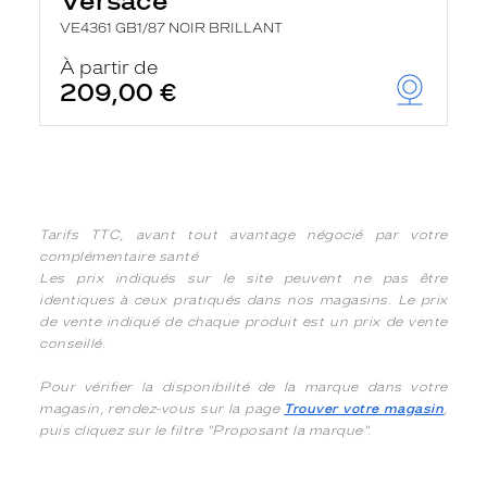
Versace
VE4361 GB1/87 NOIR BRILLANT
À partir de
209,00 €
Tarifs TTC, avant tout avantage négocié par votre
complémentaire santé
Les prix indiqués sur le site peuvent ne pas être
identiques à ceux pratiqués dans nos magasins. Le prix
de vente indiqué de chaque produit est un prix de vente
conseillé.
Pour vérifier la disponibilité de la marque dans votre
magasin, rendez-vous sur la page
Trouver votre magasin
,
puis cliquez sur le filtre "Proposant la marque".