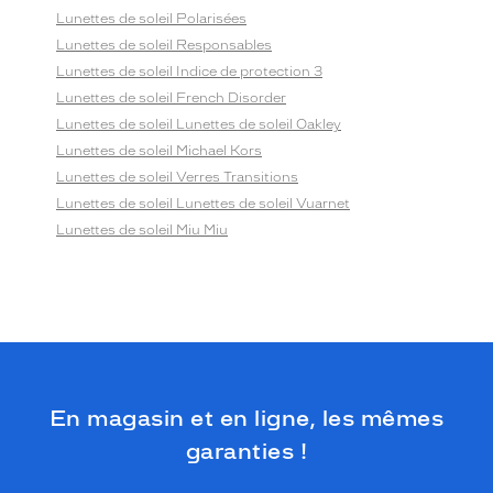
Lunettes de soleil Polarisées
Lunettes de soleil Responsables
Lunettes de soleil Indice de protection 3
Lunettes de soleil French Disorder
Lunettes de soleil Lunettes de soleil Oakley
Lunettes de soleil Michael Kors
Lunettes de soleil Verres Transitions
Lunettes de soleil Lunettes de soleil Vuarnet
Lunettes de soleil Miu Miu
En magasin et en ligne, les mêmes
garanties !