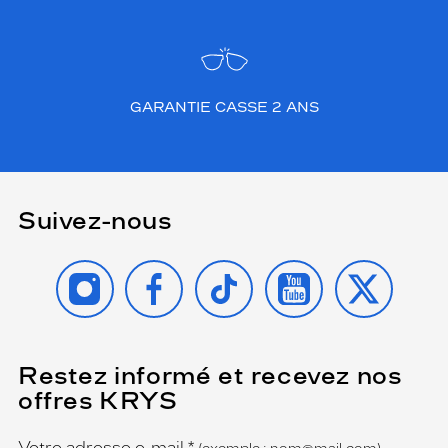
GARANTIE CASSE 2 ANS
Suivez-nous
INSTAGRAM
FACEBOOK
TIKTOK
YOUTUBE
X
Restez informé et recevez nos
(Ce
champ
offres KRYS
est
Name
obligatoire)
Votre adresse e-mail
*