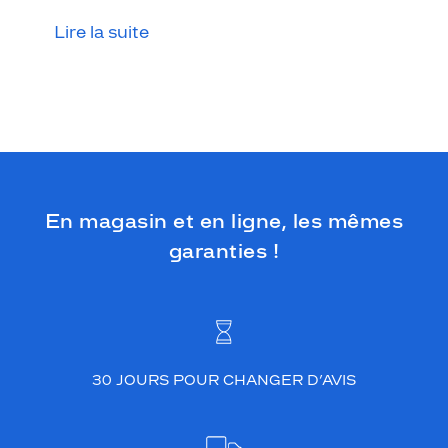
n
i
Lire la suite
t
i
o
n
l
a
q
u
é
En magasin et en ligne, les mêmes
e
r
garanties !
e
n
d
l
a
p
30 JOURS POUR CHANGER D’AVIS
a
i
r
e