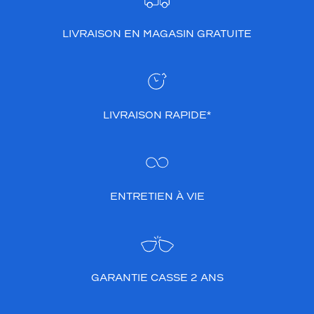
s
o
LIVRAISON EN MAGASIN GRATUITE
p
h
i
s
t
i
LIVRAISON RAPIDE*
q
u
é
e
.
L
ENTRETIEN À VIE
e
s
t
e
n
GARANTIE CASSE 2 ANS
o
n
s