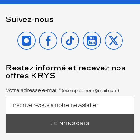
a
r
b
Suivez-nous
o
r
INSTAGRAM
FACEBOOK
TIKTOK
YOUTUBE
X
é
s
d
u
l
o
Restez informé et recevez nos
(Ce
champ
g
offres KRYS
est
Name
o
obligatoire)
V
Votre adresse e-mail
*
e
(exemple : nom@mail.com)
r
s
a
c
e
JE M'INSCRIS
a
i