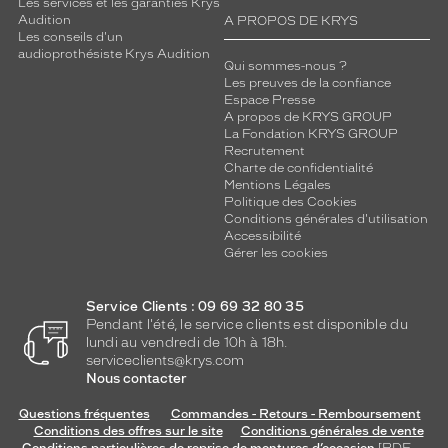
Les services et les garanties Krys
t
Audition
A PROPOS DE KRYS
e
Les conseils d'un
n
audioprothésiste Krys Audition
t
Qui sommes-nous ?
Les preuves de la confiance
u
Espace Presse
n
A propos de KRYS GROUP
e
La Fondation KRYS GROUP
t
Recrutement
o
Charte de confidentialité
u
Mentions Légales
Politique des Cookies
c
Conditions générales d'utilisation
h
Accessibilité
e
Gérer les cookies
d
'
o
Service Clients : 09 69 32 80 35
r
Pendant l'été, le service clients est disponible du
lundi au vendredi de 10h à 18h.
i
serviceclients@krys.com
g
Nous contacter
i
n
Questions fréquentes
Commandes - Retours - Remboursement
a
Conditions des offres sur le site
Conditions générales de vente
l