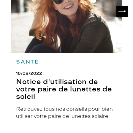
r
de
SUIV
lunettes
c
de
l
soleil
e
d
e
s
v
e
r
SANTÉ
r
e
16/08/2022
s
Notice d'utilisation de
n
o
votre paire de lunettes de
i
soleil
r
à
Retrouvez tous nos conseils pour bien
l
utiliser votre paire de lunettes solaire.
a
f
i