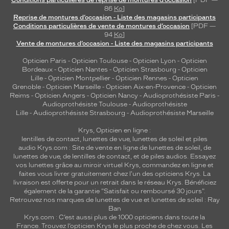
Conditions particulières de reprise de montures d’occasion
[PDF —
i
86
Ko
]
Reprise de montures d’occasion - Liste des magasins participants
t
Conditions particulières de vente de montures d’occasion
[PDF —
é
94
Ko
]
à
Vente de montures d’occasion - Liste des magasins participants
l
a
Opticien Paris
-
Opticien Toulouse
-
Opticien Lyon
-
Opticien
p
Bordeaux
-
Opticien Nantes
-
Opticien Strasbourg
-
Opticien
Lille
-
Opticien Montpellier
-
Opticien Rennes
-
Opticien
a
Grenoble
-
Opticien Marseille
-
Opticien Aix-en-Provence
-
Opticien
i
Reims
-
Opticien Angers
-
Opticien Nancy
-
Audioprothésiste Paris
-
r
Audioprothésiste Toulouse
-
Audioprothésiste
e
Lille
-
Audioprothésiste Strasbourg
-
Audioprothésiste Marseille
.
Krys, Opticien en ligne :
Dimensions
lentilles de contact
,
lunettes de vue
,
lunettes de soleil
et
piles
audio
Krys.com : Site de vente en ligne de lunettes de soleil, de
de
lunettes de vue, de
lentilles de contact
, et de piles audios. Essayez
la
vos lunettes grâce au miroir virtuel Krys, commandez en ligne et
monture
faites vous livrer gratuitement chez l'un des opticiens Krys. La
livraison est offerte pour un retrait dans le réseau Krys. Bénéficiez
également de la garantie "Satisfait ou remboursé 30 jours".
Retrouvez nos marques de lunettes de vue et
lunettes de soleil : Ray
Ban
3 mm
5 mm
Krys.com : C’est aussi plus de 1000 opticiens dans toute la
France.
Trouvez l’opticien Krys le plus proche de chez vous
. Les