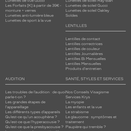
Lunettes de vue Gucci
Lunettes de soleil Ray-Ban
n
Les Forfaits [K] à partir de 39€ -
Lunettes de soleil Gucci
i
monture + verres
Lunettes de soleil Oakley
v
Lunettes anti-lumière bleue
Soldes
Lunettes de sport à la vue
e
LENTILLES
a
u
d
Lentilles de contact
Lentilles correctrices
e
Lentilles de couleur
s
Lentilles Journalières
b
Lentilles Bi Mensuelles
r
Lentilles Mensuelles
a
Produits d'entretien
n
AUDITION
SANTÉ, STYLES ET SERVICES
c
h
e
Les troubles de l’audition : de quoi
Nos Conseils Visagisme
s
parle-t-on ?
Services Krys
Les grandes étapes de
La myopie
r
l'appareillage
Les enfants et la vue
a
Les différents types d’appareils
Le strabisme
j
Qu’est-ce qu'un acouphène ?
Le glaucome : symptômes et
o
Qu'est-ce que l'hyperacousie ?
traitement
u
Qu’est-ce que la presbyacousie ?
Paupière qui tremble ?