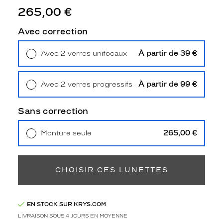
e
265,00 €
h
a
Avec correction
b
i
À partir de 39 €
Avec 2 verres unifocaux
l
Retrait en magasin
Offert
l
e
À partir de 99 €
r
Avec 2 verres progressifs
Retrait en magasin
Offert
a
t
Sans correction
o
u
265,00 €
Monture seule
t
Livraison à domicile
5,90 €
e
Retrait en magasin
Offert
s
v
CHOISIR CES LUNETTES
o
s
t
e
EN STOCK SUR KRYS.COM
n
LIVRAISON SOUS 4 JOURS EN MOYENNE