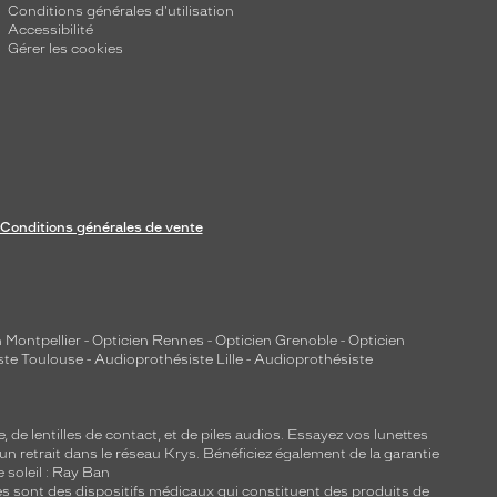
Conditions générales d'utilisation
Accessibilité
Gérer les cookies
Conditions générales de vente
 Montpellier
-
Opticien Rennes
-
Opticien Grenoble
-
Opticien
ste Toulouse
-
Audioprothésiste Lille
-
Audioprothésiste
e, de
lentilles de contact
, et de piles audios. Essayez vos lunettes
 un retrait dans le réseau Krys. Bénéficiez également de la garantie
e soleil : Ray Ban
lles sont des dispositifs médicaux qui constituent des produits de