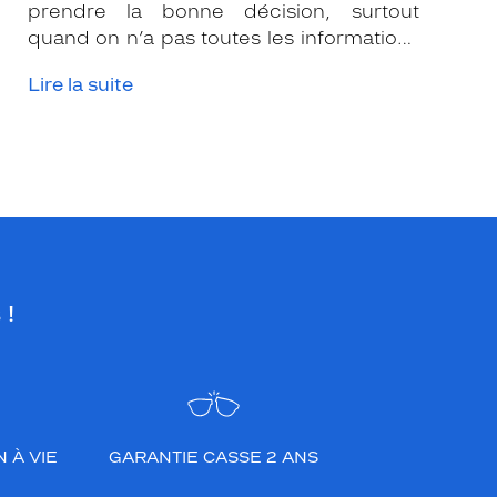
prendre la bonne décision, surtout
quand on n’a pas toutes les informations
nécessaires. Les opticiens Krys sont là
Lire la suite
pour vous conseiller et apporter leur
expertise afin que vous fassiez le bon
choix en fonction de votre amétropie
et/ou de l’activité sportive pratiquée.
 !
 À VIE
GARANTIE CASSE 2 ANS