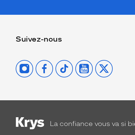
Suivez-nous
INSTAGRAM
FACEBOOK
TIKTOK
YOUTUBE
X
La confiance
vous va si b