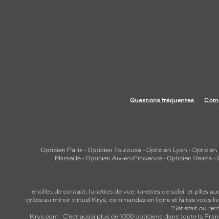
Questions fréquentes
Comm
Opticien Paris
-
Opticien Toulouse
-
Opticien Lyon
-
Opticien
Marseille
-
Opticien Aix-en-Provence
-
Opticien Reims
-
lentilles de contact
,
lunettes de vue
,
lunettes de soleil
et
piles au
grâce au miroir virtuel Krys, commandez en ligne et faites vous liv
"Satisfait ou r
Krys.com : C’est aussi plus de 1000 opticiens dans toute la Fra