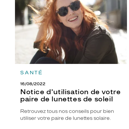
de
votre
paire
de
lunettes
de
soleil
SANTÉ
16/08/2022
Notice d'utilisation de votre
paire de lunettes de soleil
Retrouvez tous nos conseils pour bien
utiliser votre paire de lunettes solaire.