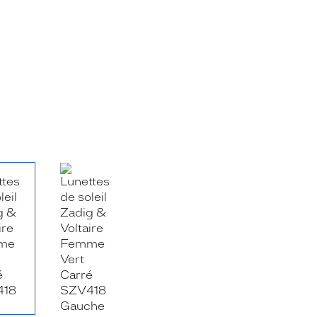
RE_FACEBOOK_TITLE
.SHARE_TWITTER_TITLE