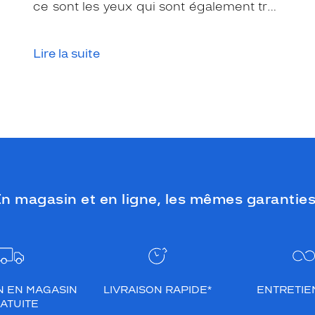
ce sont les yeux qui sont également très
exposés aux rayonnements ultraviolets
(UV). Même si le soleil se fait discret ou
Lire la suite
que le temps est couvert, il est donc
impératif de les protéger en ville, à la
mer, à la montagne, lors de toutes les
activités en extérieur.
n magasin et en ligne, les mêmes garanties
N EN MAGASIN
LIVRAISON RAPIDE*
ENTRETIEN
ATUITE