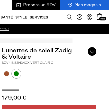
Prendre un RDV
Mon magasin
Mon
Afficher
SANTÉ
STYLE
SERVICES
vide
panie
la
recherche
fite !
Lunettes de soleil Zadig
Ajouter
à
& Voltaire
ma
SZV418 53M04OX VERT CLAIR C
liste
d’envies
ivant
179,00 €