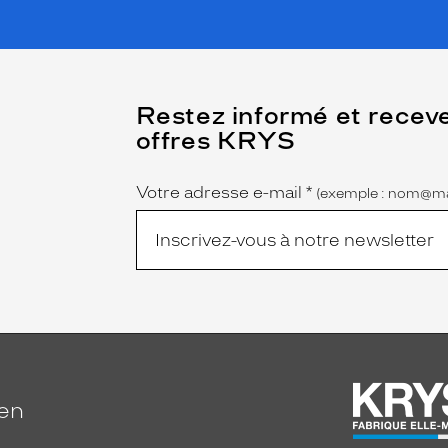
(Ce
Restez informé et recev
champ
offres KRYS
est
Name
obligatoire)
Votre adresse e-mail
*
(exemple : nom@ma
ien