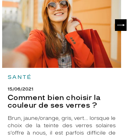
choisir
le
la
v
couleur
p
de
?
SUIVAN
ses
verres
?
SANTÉ
15/06/2021
Comment bien choisir la
couleur de ses verres ?
Brun, jaune/orange, gris, vert… lorsque le
choix de la teinte des verres solaires
s’offre à nous, il est parfois difficile de