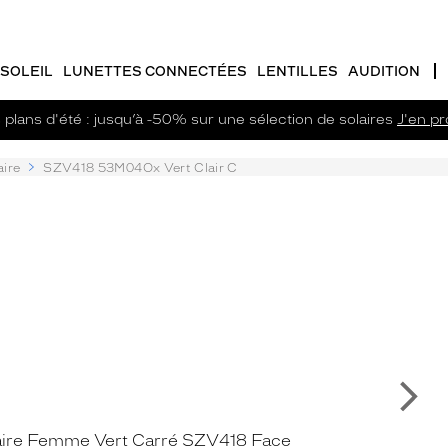
SOLEIL
LUNETTES CONNECTÉES
LENTILLES
AUDITION
plans d'été : jusqu’à -50% sur une sélection de solaires
J'en pro
aire
SZV418 53M04Ox Vert Clair C
Su