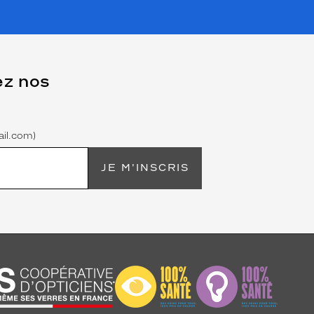
ez nos
il.com)
JE M'INSCRIS