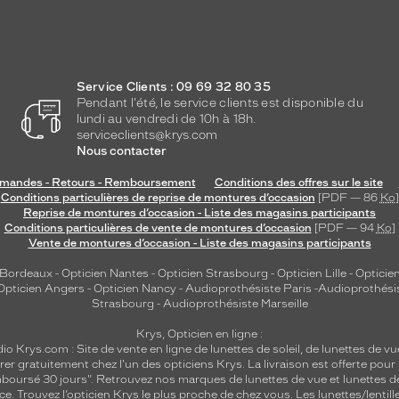
Service Clients : 09 69 32 80 35
Pendant l'été, le service clients est disponible du
lundi au vendredi de 10h à 18h.
serviceclients@krys.com
Nous contacter
andes - Retours - Remboursement
Conditions des offres sur le site
Conditions particulières de reprise de montures d’occasion
[PDF — 86
Ko
]
Reprise de montures d’occasion - Liste des magasins participants
Conditions particulières de vente de montures d’occasion
[PDF — 94
Ko
]
Vente de montures d’occasion - Liste des magasins participants
 Bordeaux
-
Opticien Nantes
-
Opticien Strasbourg
-
Opticien Lille
-
Opticien
Opticien Angers
-
Opticien Nancy
-
Audioprothésiste Paris
-
Audioprothési
Strasbourg
-
Audioprothésiste Marseille
Krys, Opticien en ligne :
dio
Krys.com : Site de vente en ligne de lunettes de soleil, de lunettes de vu
rer gratuitement chez l'un des opticiens Krys. La livraison est offerte pour
emboursé 30 jours". Retrouvez nos marques de lunettes de vue et
lunettes d
nce.
Trouvez l’opticien Krys le plus proche de chez vous
. Les lunettes/lenti