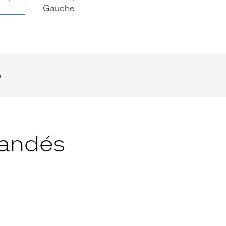
e
andés