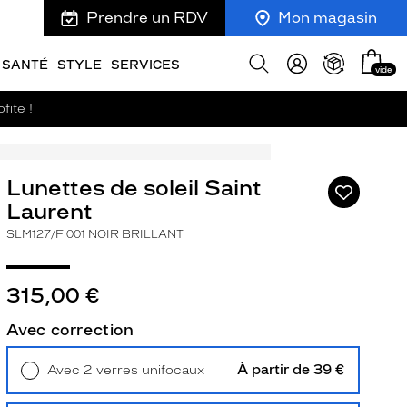
Prendre un RDV
Mon magasin
Mon
Afficher
SANTÉ
STYLE
SERVICES
vide
panie
la
recherche
fite !
Lunettes de soleil Saint
Ajouter
à
Laurent
ma
SLM127/F 001 NOIR BRILLANT
liste
d’envies
315,00 €
Avec correction
ivant
À partir de 39 €
Avec 2 verres unifocaux
Retrait en magasin
Offert