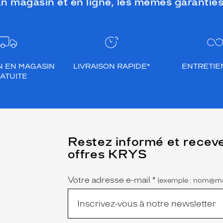
n magasin et en ligne, les mêmes garanties
N EN MAGASIN
LIVRAISON RAPIDE*
ENTRETIEN
ATUITE
(Ce
Restez informé et recev
champ
offres KRYS
est
Name
obligatoire)
Votre adresse e-mail
*
(exemple : nom@ma