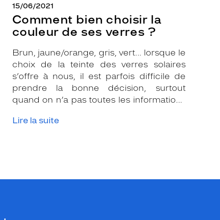
15/06/2021
Comment bien choisir la
couleur de ses verres ?
Brun, jaune/orange, gris, vert… lorsque le
choix de la teinte des verres solaires
s’offre à nous, il est parfois difficile de
prendre la bonne décision, surtout
quand on n’a pas toutes les informations
nécessaires. Les opticiens Krys sont là
Lire la suite
pour vous conseiller et apporter leur
expertise afin que vous fassiez le bon
choix en fonction de votre amétropie
et/ou de l’activité sportive pratiquée.