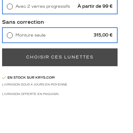
À partir de 99 €
Avec 2 verres progressifs
Retrait en magasin
Offert
Sans correction
315,00 €
Monture seule
Livraison à domicile
5,90 €
Retrait en magasin
Offert
CHOISIR CES LUNETTES
EN STOCK SUR KRYS.COM
LIVRAISON SOUS 4 JOURS EN MOYENNE
LIVRAISON OFFERTE EN MAGASIN