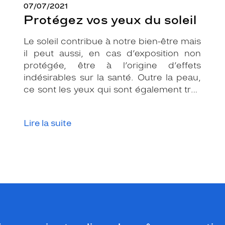
07/07/2021
Protégez vos yeux du soleil
Le soleil contribue à notre bien-être mais
il peut aussi, en cas d’exposition non
protégée, être à l’origine d’effets
indésirables sur la santé. Outre la peau,
ce sont les yeux qui sont également très
exposés aux rayonnements ultraviolets
(UV). Même si le soleil se fait discret ou
Lire la suite
que le temps est couvert, il est donc
impératif de les protéger en ville, à la
mer, à la montagne, lors de toutes les
activités en extérieur.