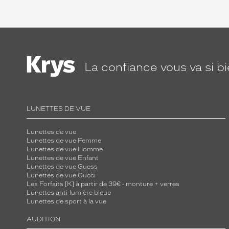
La confiance
vous va si b
LUNETTES DE VUE
Lunettes de vue
Lunettes de vue Femme
Lunettes de vue Homme
Lunettes de vue Enfant
Lunettes de vue Guess
Lunettes de vue Gucci
Les Forfaits [K] à partir de 39€ - monture + verres
Lunettes anti-lumière bleue
Lunettes de sport à la vue
AUDITION