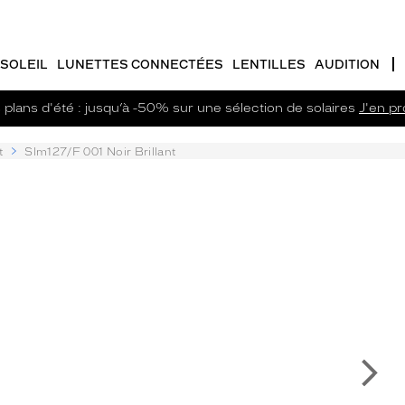
SOLEIL
LUNETTES CONNECTÉES
LENTILLES
AUDITION
plans d'été : jusqu’à -50% sur une sélection de solaires
J'en pro
t
Slm127/F 001 Noir Brillant
Su