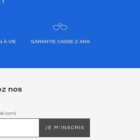
 !
 À VIE
GARANTIE CASSE 2 ANS
ez nos
il.com)
JE M'INSCRIS