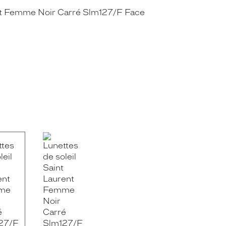
RE_FACEBOOK_TITLE
.SHARE_TWITTER_TITLE