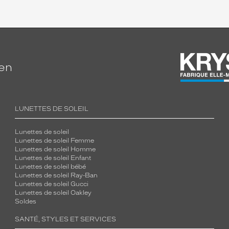
ien
LUNETTES DE SOLEIL
Lunettes de soleil
Lunettes de soleil Femme
Lunettes de soleil Homme
Lunettes de soleil Enfant
Lunettes de soleil bébé
Lunettes de soleil Ray-Ban
Lunettes de soleil Gucci
Lunettes de soleil Oakley
Soldes
SANTÉ, STYLES ET SERVICES