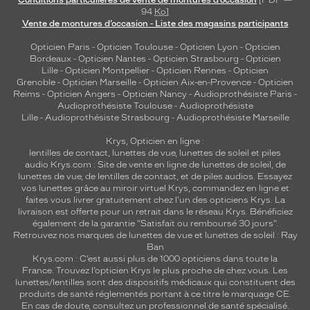
Conditions particulières de vente de montures d’occasion
[PDF —
94
Ko
]
Vente de montures d’occasion - Liste des magasins participants
Opticien Paris
-
Opticien Toulouse
-
Opticien Lyon
-
Opticien
Bordeaux
-
Opticien Nantes
-
Opticien Strasbourg
-
Opticien
Lille
-
Opticien Montpellier
-
Opticien Rennes
-
Opticien
Grenoble
-
Opticien Marseille
-
Opticien Aix-en-Provence
-
Opticien
Reims
-
Opticien Angers
-
Opticien Nancy
-
Audioprothésiste Paris
-
Audioprothésiste Toulouse
-
Audioprothésiste
Lille
-
Audioprothésiste Strasbourg
-
Audioprothésiste Marseille
Krys, Opticien en ligne :
lentilles de contact
,
lunettes de vue
,
lunettes de soleil
et
piles
audio
Krys.com : Site de vente en ligne de lunettes de soleil, de
lunettes de vue, de
lentilles de contact
, et de piles audios. Essayez
vos lunettes grâce au miroir virtuel Krys, commandez en ligne et
faites vous livrer gratuitement chez l'un des opticiens Krys. La
livraison est offerte pour un retrait dans le réseau Krys. Bénéficiez
également de la garantie "Satisfait ou remboursé 30 jours".
Retrouvez nos marques de lunettes de vue et
lunettes de soleil : Ray
Ban
Krys.com : C’est aussi plus de 1000 opticiens dans toute la
France.
Trouvez l’opticien Krys le plus proche de chez vous
. Les
lunettes/lentilles sont des dispositifs médicaux qui constituent des
produits de santé réglementés portant à ce titre le marquage CE.
En cas de doute, consultez un professionnel de santé spécialisé.