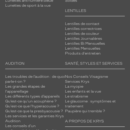
Lunettes anti-lumière bleue
Soldes
de
Lunettes de sport à la vue
verres
LENTILLES
compatibles
Lentilles de contact
Progressifs
Lentilles correctrices
Unifocaux
Lentilles de couleur
Type
Lentilles Journalières
de
Lentilles Bi Mensuelles
montage
Lentilles Mensuelles
Produits d'entretien
Cerclé
AUDITION
SANTÉ, STYLES ET SERVICES
Taille
de
monture
Les troubles de l’audition : de quoi
Nos Conseils Visagisme
parle-t-on ?
Services Krys
Les grandes étapes de
La myopie
XL
l'appareillage
Les enfants et la vue
Matière
Les différents types d’appareils
Le strabisme
Qu’est-ce qu'un acouphène ?
Le glaucome : symptômes et
Métal
Qu'est-ce que l'hyperacousie ?
traitement
Qu’est-ce que la presbyacousie ?
Paupière qui tremble ?
Fournisseur
Les services et les garanties Krys
Audition
A PROPOS DE KRYS
Kering
Les conseils d'un
Eyewear