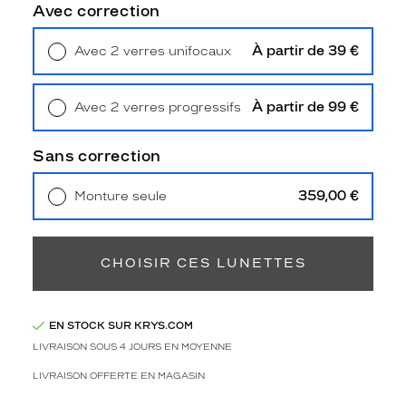
T
Avec correction
L
A
À partir de 39 €
Avec 2 verres unifocaux
U
Retrait en magasin
Offert
R
E
À partir de 99 €
Avec 2 verres progressifs
N
Retrait en magasin
Offert
T
a
Sans correction
v
i
359,00 €
Monture seule
a
Livraison à domicile
5,90 €
t
Retrait en magasin
Offert
e
u
CHOISIR CES LUNETTES
r
n
o
EN STOCK SUR KRYS.COM
i
LIVRAISON SOUS 4 JOURS EN MOYENNE
r
m
LIVRAISON OFFERTE EN MAGASIN
a