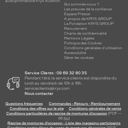
audioprothésiste Krys Audition
Qui sommes-nous ?
Marque
Les preuves de la confiance
Saint
Espace Presse
Laurent
A propos de KRYS GROUP
La Fondation KRYS GROUP
Recrutement
Charte de confidentialité
Mentions Légales
Politique des Cookies
Conditions générales d'utilisation
Accessibilité
Gérer les cookies
Service Clients : 09 69 32 80 35
Pendant l'été, le service clients est disponible du
lundi au vendredi de 10h à 18h.
serviceclients@krys.com
Nous contacter
Questions fréquentes
Commandes - Retours - Remboursement
Conditions des offres sur le site
Conditions générales de vente
Conditions particulières de reprise de montures d’occasion
[PDF —
86
Ko
]
Reprise de montures d’occasion - Liste des magasins participants