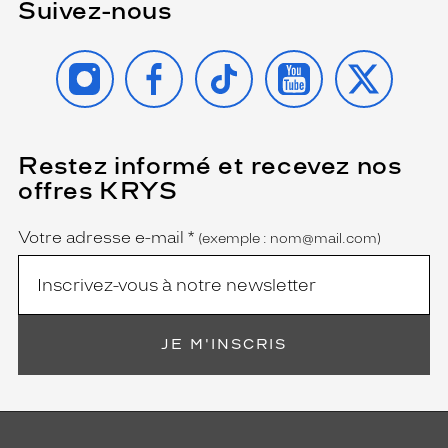
monture
Suivez-nous
INSTAGRAM
FACEBOOK
TIKTOK
YOUTUBE
X
5 mm
5 mm
Restez informé et recevez nos
(Ce
champ
 mm
 mm
offres KRYS
est
Name
obligatoire)
Détails
Votre adresse e-mail
*
(exemple : nom@mail.com)
techniques
Genre
Mixte
Forme
JE M'INSCRIS
de
la
monture
Carré