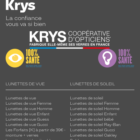
Couleur
de
la
La confiance
monture
vous va si bien
001
Noir
Mat
Couleur
du
verre
Gris
LUNETTES DE VUE
LUNETTES DE SOLEIL
Indice
de
protection
Lunettes de vue
Lunettes de soleil
Lunettes de vue Femme
Lunettes de soleil Femme
Lunettes de vue Homme
Lunettes de soleil Homme
3
Lunettes de vue Enfant
Lunettes de soleil Enfant
Polarisant
Lunettes de vue Guess
Lunettes de soleil bébé
Lunettes de vue Gucci
Lunettes de soleil Ray-Ban
Non
Les Forfaits [K] à partir de 39€ -
Lunettes de soleil Gucci
Type
monture + verres
Lunettes de soleil Oakley