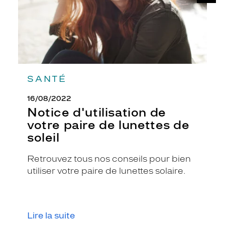
de
t
soleil
f
e
m
m
e
s
q
SANTÉ
u
i
16/08/2022
d
Notice d'utilisation de
é
votre paire de lunettes de
s
soleil
i
r
e
Retrouvez tous nos conseils pour bien
n
utiliser votre paire de lunettes solaire.
t
a
d
o
Lire la suite
p