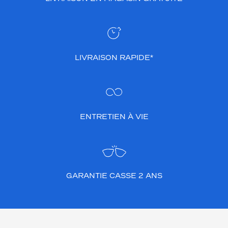
e
s
t
a
n
LIVRAISON RAPIDE*
t
c
h
i
c
e
ENTRETIEN À VIE
t
s
t
y
l
é
GARANTIE CASSE 2 ANS
.
Dimensions
de
la