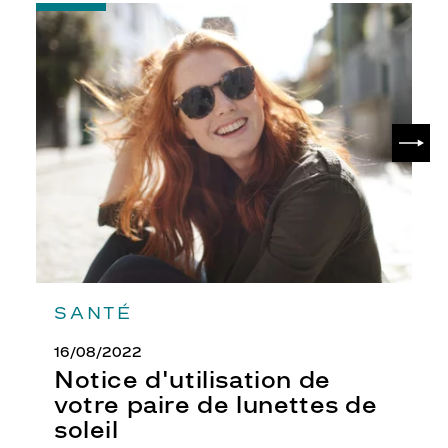
-
Notice
d'utilisation
de
votre
paire
de
SUIV
lunettes
de
soleil
SANTÉ
16/08/2022
Notice d'utilisation de
votre paire de lunettes de
soleil