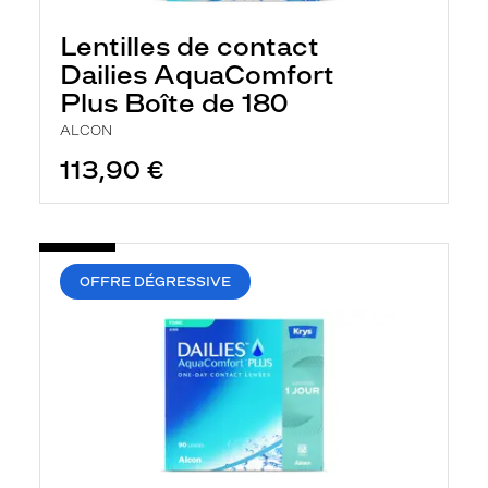
c
h
Lentilles de contact
e
r
Dailies AquaComfort
c
Plus Boîte de 180
h
e
ALCON
e
t
113,90 €
r
e
c
h
a
r
OFFRE DÉGRESSIVE
g
e
l
a
p
a
g
e