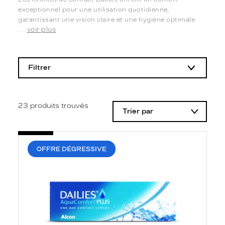
exceptionnel pour une utilisation quotidienne,
garantissant une vision claire et une hygiène optimale.
voir plus
....
L
a
m
Filtrer
o
d
i
f
i
23
produits trouvés
Trier par
c
a
t
i
o
OFFRE DÉGRESSIVE
n
d
'
u
n
f
i
l
t