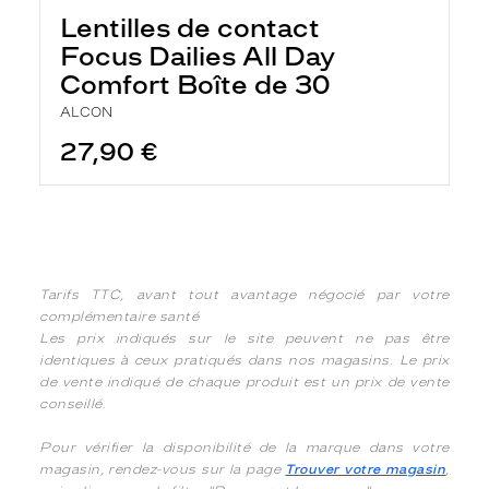
Lentilles de contact
Focus Dailies All Day
Comfort Boîte de 30
ALCON
27,90 €
Tarifs TTC, avant tout avantage négocié par votre
complémentaire santé
Les prix indiqués sur le site peuvent ne pas être
identiques à ceux pratiqués dans nos magasins. Le prix
de vente indiqué de chaque produit est un prix de vente
conseillé.
Pour vérifier la disponibilité de la marque dans votre
magasin, rendez-vous sur la page
Trouver votre magasin
,