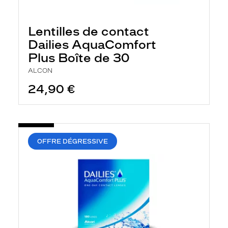
r
e
l
Lentilles de contact
a
n
Dailies AquaComfort
c
Plus Boîte de 30
e
a
ALCON
u
t
24,90 €
o
m
a
t
i
q
OFFRE DÉGRESSIVE
u
e
m
e
n
t
l
a
r
e